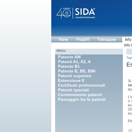
Home
Prodotti
Formazione
Info
Info 
Menu
Patente AM
Tag
Patenti A1, A2, A
E
Patente B1
Patente B, BE, B96
Patenti superiori
Estensione E
Si
Certificati professionali
se
qu
Patenti speciali
Contenimento patenti
L'
Passaggio tra le patenti
o 
es
20
es
Pi