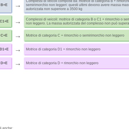
Complessi di veicoli composti da: motrice di categoria B + rimorch
→
B+E
semirimorchio non leggeri: questi ultimi devono avere massa ma
autorizzata non superiore a 3500 kg
→
Complessi di veicoli: motrice di categoria B o C1 + rimorchio o se
C1+E
non leggero. La massa autorizzata del complesso non può supera
→
C+E
Motrice di categoria C + rimorchio o semirimorchio non leggero
→
D1+E
Motrice di categoria D1 + rimorchio non leggero
→
D+E
Motrice di categoria D + rimorchio non leggero
i anche: