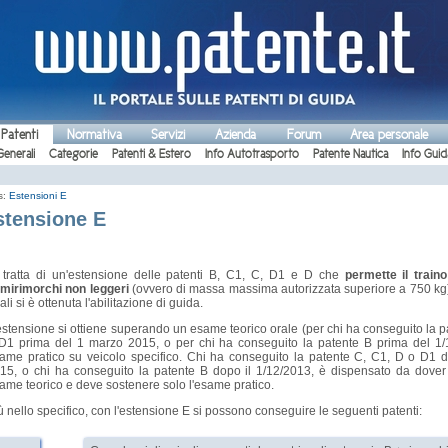
 Patenti
Normativa
Servizi
Azienda
Forum
Area personale
Generali
Categorie
Patenti & Estero
Info Autotrasporto
Patente Nautica
Info Guid
s:
Estensioni E
stensione E
 tratta di un'estensione delle patenti B, C1, C, D1 e D che
permette il train
mirimorchi non leggeri
(ovvero di massa massima autorizzata superiore a 750 kg) a
ali si è ottenuta l'abilitazione di guida.
estensione si ottiene superando un esame teorico orale (per chi ha conseguito la p
D1 prima del 1 marzo 2015, o per chi ha conseguito la patente B prima del 1
ame pratico su veicolo specifico. Chi ha conseguito la patente C, C1, D o D1 
15, o chi ha conseguito la patente B dopo il 1/12/2013, è dispensato da dove
ame teorico e deve sostenere solo l'esame pratico.
ù nello specifico, con l'estensione E si possono conseguire le seguenti patenti: