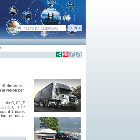
a
o di rimorchi e
i veicoli per i
atente C, C1, D
/12/2013) e un
dopo il 1 marzo
r fare un nuovo