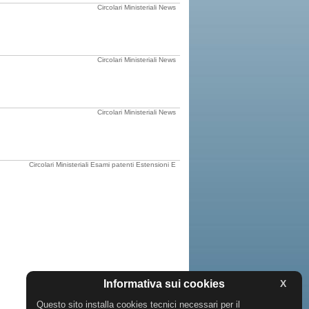
Circolari Ministeriali
News
Circolari Ministeriali
News
Circolari Ministeriali
News
Circolari Ministeriali
Esami patenti
Estensioni E
Informativa sui cookies
X
Questo sito installa cookies tecnici necessari per il