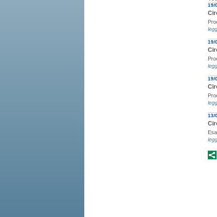
19/
Cir
Pro
legg
19/
Cir
Pro
legg
19/
Cir
Pro
legg
13/
Cir
Esam
legg