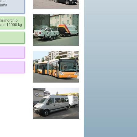
io o
ssima
mirimorchio
re i 12000 kg