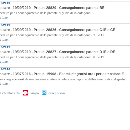
09/2019
colare - 19/09/2019 - Prot. n. 28820 - Conseguimento patente BE
cedure per il conseguimento della patente di guida della categoria BE
i tutto...
09/2019
colare - 19/09/2019 - Prot. n. 28826 - Conseguimento patente C1E o CE
cedure per il conseguimento della patente di guida delle categorie C1E o CE
i tutto...
09/2019
colare - 19/09/2019 - Prot. n. 28827 - Conseguimento patente D1E o DE
cedure per il conseguimento della patente di guida delle categorie D1E o DE
i tutto...
07/2016
colare - 13/07/2016 - Prot. n. 15908 - Esami integrativi orali per estensione E
i integrativi orali devono essere sostenuti nello stesso giorno dell'esame pratico di guida
i tutto...
Link all'articolo
Stampa
Invia per mail