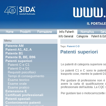
Home
Prodotti
Formazione
Info Patenti
Normativa
Serv
Info Generali
Categorie
Patenti & Es
Menu
Patente AM
Tags:
Patenti C-D
Patenti A1, A2, A
Patenti superiori
Patente B1
Patente B, BE, B96
Patenti superiori
Patenti C e C1
Le patenti di categoria superiore s
Patenti D e D1
Le patenti C1 e C sono le patent
Requisiti psicofisici
trasporto cose, mentre le patenti D1
Tempi di conseguimento
Esame teorico
Per guidare di professione non è
Esame orale
avere la carta di qualificazion
Esame pratico
professionale dell'autista. La CQC 
Estensione E
Per guidare taxi o motocarrozzette 
Certificati professionali
Patenti speciali
Contenimento patenti