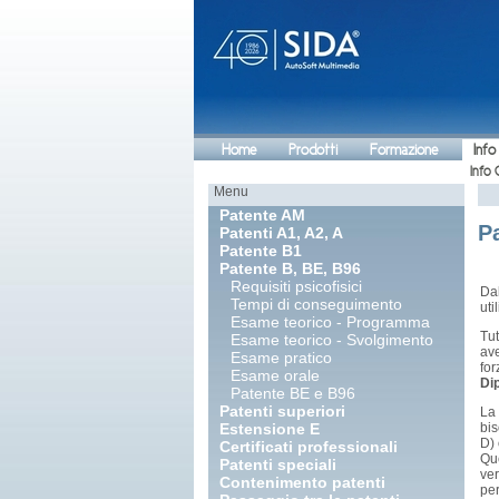
Home
Prodotti
Formazione
Info
Info 
Menu
Patente AM
P
Patenti A1, A2, A
Patente B1
Patente B, BE, B96
Requisiti psicofisici
Da
Tempi di conseguimento
uti
Esame teorico - Programma
Tut
Esame teorico - Svolgimento
ave
Esame pratico
for
Esame orale
Dip
Patente BE e B96
Patenti superiori
La
Estensione E
bis
D) 
Certificati professionali
Que
Patenti speciali
ver
Contenimento patenti
pe