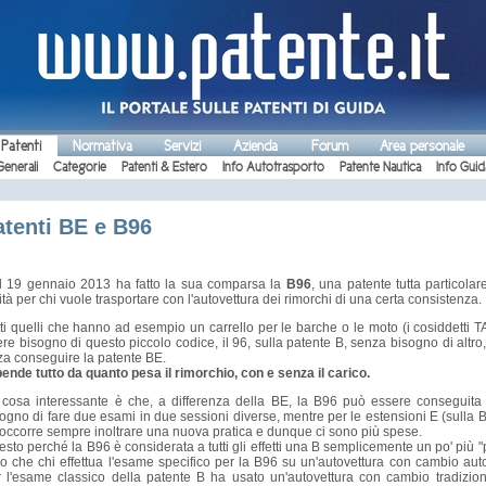
 Patenti
Normativa
Servizi
Azienda
Forum
Area personale
Generali
Categorie
Patenti & Estero
Info Autotrasporto
Patente Nautica
Info Guid
atenti BE e B96
l 19 gennaio 2013 ha fatto la sua comparsa la
B96
, una patente tutta particolar
lità per chi vuole trasportare con l'autovettura dei rimorchi di una certa consistenza.
ti quelli che hanno ad esempio un carrello per le barche o le moto (i cosiddetti 
re bisogno di questo piccolo codice, il 96, sulla patente B, senza bisogno di altro
za conseguire la patente BE.
ende tutto da quanto pesa il rimorchio, con e senza il carico.
 cosa interessante è che, a differenza della BE, la B96 può essere conseguita 
ogno di fare due esami in due sessioni diverse, mentre per le estensioni E (sulla B,
occorre sempre inoltrare una nuova pratica e dunque ci sono più spese.
sto perché la B96 è considerata a tutti gli effetti una B semplicemente un po' più "
o che chi effettua l'esame specifico per la B96 su un'autovettura con cambio au
r l'esame classico della patente B ha usato un'autovettura con cambio tradizio