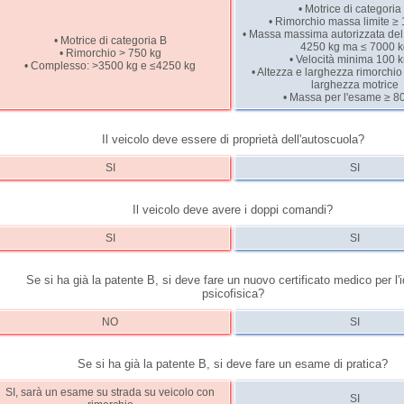
• Motrice di categoria
• Rimorchio massa limite ≥
• Massa massima autorizzata de
• Motrice di categoria B
4250 kg ma ≤ 7000 k
• Rimorchio > 750 kg
• Velocità minima 100 
• Complesso: >3500 kg e ≤4250 kg
• Altezza e larghezza rimorchio
larghezza motrice
• Massa per l'esame ≥ 8
Il veicolo deve essere di proprietà dell'autoscuola?
SI
SI
Il veicolo deve avere i doppi comandi?
SI
SI
Se si ha già la patente B, si deve fare un nuovo certificato medico per l'
psicofisica?
NO
SI
Se si ha già la patente B, si deve fare un esame di pratica?
SI, sarà un esame su strada su veicolo con
SI