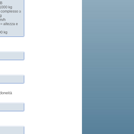
 B
 1000 kg
l complesso ≥
g
km/h
 = altezza e
00 kg
idoneità