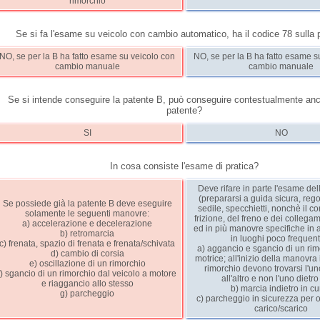
rimorchio
Se si fa l'esame su veicolo con cambio automatico, ha il codice 78 sulla 
NO, se per la B ha fatto esame su veicolo con
NO, se per la B ha fatto esame s
cambio manuale
cambio manuale
Se si intende conseguire la patente B, può conseguire contestualmente an
patente?
SI
NO
In cosa consiste l'esame di pratica?
Deve rifare in parte l'esame del
(prepararsi a guida sicura, reg
Se possiede già la patente B deve eseguire
sedile, specchietti, nonchè il co
solamente le seguenti manovre:
frizione, del freno e dei collegame
a) accelerazione e decelerazione
ed in più manovre specifiche in 
b) retromarcia
in luoghi poco frequent
c) frenata, spazio di frenata e frenata/schivata
a) aggancio e sgancio di un rim
d) cambio di corsia
motrice; all'inizio della manovra i
e) oscillazione di un rimorchio
rimorchio devono trovarsi l'un
f) sgancio di un rimorchio dal veicolo a motore
all'altro e non l'uno dietro 
e riaggancio allo stesso
b) marcia indietro in c
g) parcheggio
c) parcheggio in sicurezza per o
carico/scarico