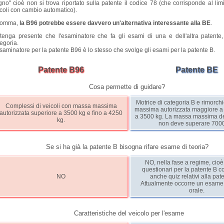
no" cioè non si trova riportato sulla patente il codice 78 (che corrisponde al limi
coli con cambio automatico).
somma,
la B96 potrebbe essere davvero un'alternativa interessante alla BE
.
 tenga presente che l'esaminatore che fa gli esami di una e dell'altra patente,
egoria.
saminatore per la patente B96 è lo stesso che svolge gli esami per la patente B.
Patente B96
Patente BE
Cosa permette di guidare?
Motrice di categoria B e rimorc
Complessi di veicoli con massa massima
massima autorizzata maggiore a 
autorizzata superiore a 3500 kg e fino a 4250
a 3500 kg. La massa massima d
kg.
non deve superare 7000
Se si ha già la patente B bisogna rifare esame di teoria?
NO, nella fase a regime, cio
questionari per la patente B 
NO
anche quiz relativi alla pat
Attualmente occorre un esame 
orale.
Caratteristiche del veicolo per l'esame