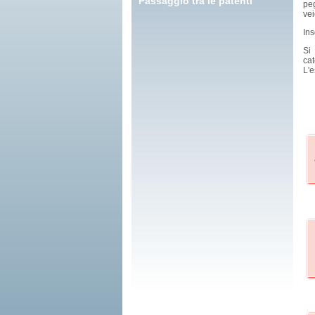
Passaggio tra le patenti
peg
vei
In
Si
cat
L'e