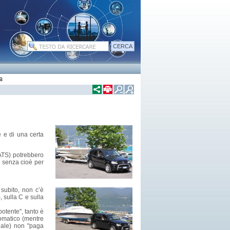
a
e e di una certa
TATS) potrebbero
, senza cioè per
subito, non c’è
 sulla C e sulla
potente", tanto è
tomatico (mentre
nale) non "paga