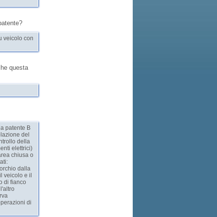
patente?
u veicolo con
che questa
la patente B
olazione del
ntrollo della
nti elettrici)
area chiusa o
ati:
orchio dalla
l veicolo e il
o di fianco
l'altro
urva
perazioni di