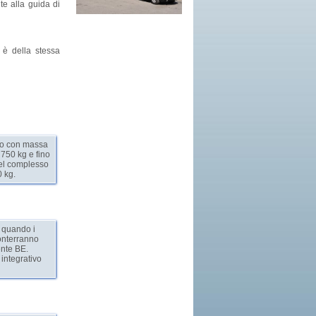
te alla guida di
 è della stessa
hio con massa
750 kg e fino
el complesso
 kg.
è quando i
conterranno
ente BE.
integrativo