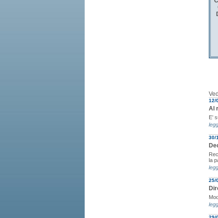
C
Ved
12/
Al 
E’ 
legg
30/
Dec
Rec
la p
legg
25/
Dir
Modi
legg
29/