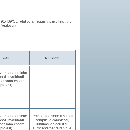
91/439/CE relativo ai requisiti psicofisici; più in
l'epilessia.
Arti
Reazioni
azioni anatomiche
-
onali invalidanti
 possono essere
protesi)
azioni anatomiche
Tempi di reazione a stimoli
onali invalidanti
semplici e complessi,
 possono essere
luminosi ed acustici,
protesi)
sufficientemente rapidi e