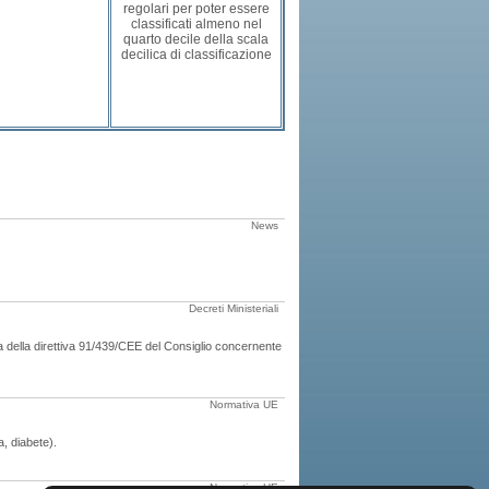
regolari per poter essere
classificati almeno nel
quarto decile della scala
decilica di classificazione
News
Decreti Ministeriali
 della direttiva 91/439/CEE del Consiglio concernente
Normativa UE
a, diabete).
Normativa UE