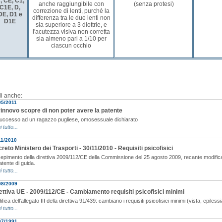
, CE, C1,
anche raggiungibile con
(senza protesi)
C1E, D,
correzione di lenti, purché la
DE, D1 e
differenza tra le due lenti non
D1E
sia superiore a 3 diottrie, e
l'acutezza visiva non corretta
sia almeno pari a 1/10 per
ciascun occhio
i anche:
05/2011
rinnovo scopre di non poter avere la patente
successo ad un ragazzo pugliese, omosessuale dichiarato
i tutto...
11/2010
reto Ministero dei Trasporti - 30/11/2010 - Requisiti psicofisici
epimento della direttiva 2009/112/CE della Commissione del 25 agosto 2009, recante modifica
atente di guida.
i tutto...
08/2009
ettiva UE - 2009/112/CE - Cambiamento requisiti psicofisici minimi
fica dell'allegato III della direttiva 91/439: cambiano i requisiti psicofisici minimi (vista, epilessi
i tutto...
07/1991