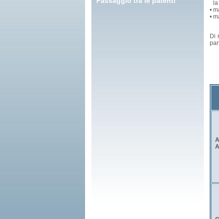
Passaggio tra le patenti
la
•
ma
•
ma
Di 
par
A
A