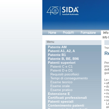
Home
Prodotti
Formazione
Info
Info 
Menu
Patente AM
Tag
Patenti A1, A2, A
Re
Patente B1
Patente B, BE, B96
Patenti superiori
Per
Patenti C e C1
pra
def
Patenti D e D1
gui
Requisiti psicofisici
Tempi di conseguimento
Le 
Esame teorico
•
af
Esame orale
•
di
Esame pratico
•
ma
Estensione E
•
ma
•
ma
Certificati professionali
•
so
Patenti speciali
La
Contenimento patenti
al