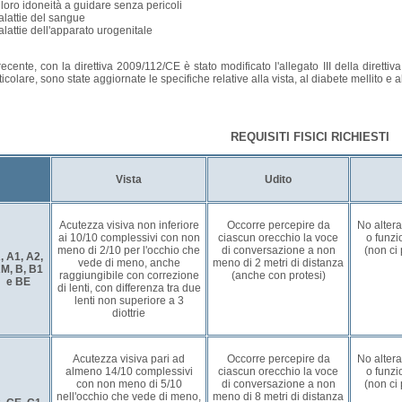
 loro idoneità a guidare senza pericoli
lattie del sangue
lattie dell'apparato urogenitale
recente, con la direttiva 2009/112/CE è stato modificato l'allegato III della direttiva 
ticolare, sono state aggiornate le specifiche relative alla vista, al diabete mellito e al
REQUISITI FISICI RICHIESTI
Vista
Udito
Acutezza visiva non inferiore
Occorre percepire da
No alter
ai 10/10 complessivi con non
ciascun orecchio la voce
o funzi
meno di 2/10 per l'occhio che
di conversazione a non
(non ci
, A1, A2,
vede di meno, anche
meno di 2 metri di distanza
M, B, B1
raggiungibile con correzione
(anche con protesi)
e BE
di lenti, con differenza tra due
lenti non superiore a 3
diottrie
Acutezza visiva pari ad
Occorre percepire da
No alter
almeno 14/10 complessivi
ciascun orecchio la voce
o funzi
con non meno di 5/10
di conversazione a non
(non ci
nell'occhio che vede di meno,
meno di 8 metri di distanza