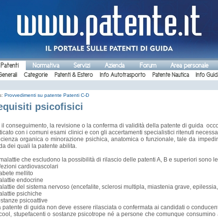
 Patenti
Normativa
Servizi
Azienda
Forum
Area personale
Generali
Categorie
Patenti & Estero
Info Autotrasporto
Patente Nautica
Info Guid
s:
Provvedimenti su patente
Patenti C-D
quisiti psicofisici
 il conseguimento, la revisione o la conferma di validità della patente di guida occo
ticato con i comuni esami clinici e con gli accertamenti specialistici ritenuti necessari
icienza organica o minorazione psichica, anatomica o funzionale, tale da impedire 
da dei quali la patente abilita.
malattie che escludono la possibilità di rilascio delle patenti A, B e superiori sono l
fezioni cardiovascolari
abete mellito
lattie endocrine
lattie del sistema nervoso (encefalite, sclerosi multipla, miastenia grave, epilessia,
lattie psichiche
stanze psicoattive
 patente di guida non deve essere rilasciata o confermata ai candidati o conducenti
cool, stupefacenti o sostanze psicotrope né a persone che comunque consumino 