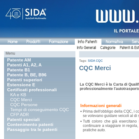
Home
Prodotti
Formazione
Info Patenti
Normativa
Serv
Info Generali
Categorie
Patenti & Es
Menu
Patente AM
Tags:
SIDA CQC
Patenti A1, A2, A
CQC Merci
Patente B1
Patente B, BE, B96
Patenti superiori
Estensione E
La CQC Merci è la Carta di Quali
professionalmente l'autotrasporto
Certificati professionali
KA e KB
CQC Merci
CQC Persone
Informazioni generali
Tempi di conseguimento CQC
•
Prima dell'obbligo della CQC, i co
CFP ADR
se volevano guidare veicoli al di 
Patenti speciali
•
Tutti coloro che già esercitano
Contenimento patenti
continuare a viaggiare in regola
Passaggio tra le patenti
pratiche auto.