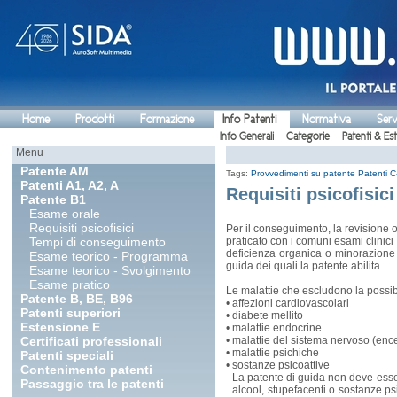
Home
Prodotti
Formazione
Info Patenti
Normativa
Serv
Info Generali
Categorie
Patenti & Es
Menu
Patente AM
Tags:
Provvedimenti su patente
Patenti C
Patenti A1, A2, A
Requisiti psicofisici
Patente B1
Esame orale
Requisiti psicofisici
Per il conseguimento, la revisione o
Tempi di conseguimento
praticato con i comuni esami clinici e
deficienza organica o minorazione p
Esame teorico - Programma
guida dei quali la patente abilita.
Esame teorico - Svolgimento
Esame pratico
Le malattie che escludono la possibil
Patente B, BE, B96
•
affezioni cardiovascolari
Patenti superiori
•
diabete mellito
Estensione E
•
malattie endocrine
Certificati professionali
•
malattie del sistema nervoso (encef
•
malattie psichiche
Patenti speciali
•
sostanze psicoattive
Contenimento patenti
La patente di guida non deve esser
Passaggio tra le patenti
alcool, stupefacenti o sostanze