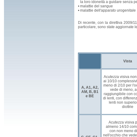
la loro idoneità a guidare senza pe
•
malattie del sangue
•
malattie dell'apparato urogenitale
Di recente, con la direttiva 2009/112
particolare, sono state aggiornate le 
Vista
Acutezza visiva non 
ai 10/10 complessiv
meno di 2/10 per l'o
A, A1, A2,
vede di meno, 
AM, B, B1
raggiungibile con c
e BE
di lenti, con differen
lenti non superio
diottrie
Acutezza visiva p
almeno 14/10 comp
con non meno di
nell'occhio che ved