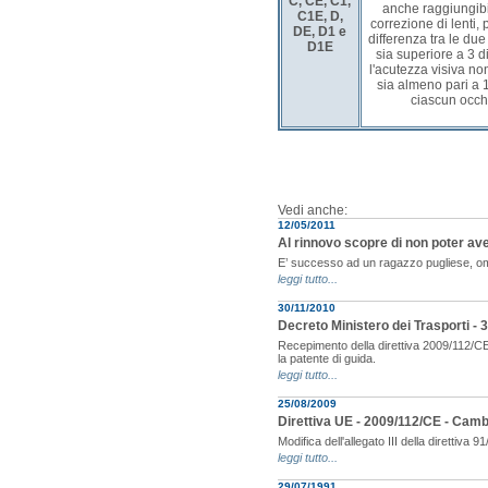
C, CE, C1,
anche raggiungib
C1E, D,
correzione di lenti,
DE, D1 e
differenza tra le due
D1E
sia superiore a 3 di
l'acutezza visiva no
sia almeno pari a 
ciascun occh
Vedi anche:
12/05/2011
Al rinnovo scopre di non poter ave
E’ successo ad un ragazzo pugliese, o
leggi tutto...
30/11/2010
Decreto Ministero dei Trasporti - 3
Recepimento della direttiva 2009/112/CE
la patente di guida.
leggi tutto...
25/08/2009
Direttiva UE - 2009/112/CE - Cambi
Modifica dell'allegato III della direttiva 9
leggi tutto...
29/07/1991