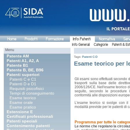
Home
Prodotti
Formazione
Info Patenti
Normativa
Serv
Info Generali
Categorie
Patenti & Es
Menu
Patente AM
Tags:
Patenti C-D
Patenti A1, A2, A
Esame teorico per l
Patente B1
Patente B, BE, B96
Patenti superiori
Patenti C e C1
Gli esami sono effettuati secondo di
trasporti sulla base delle diretti
Patenti D e D1
2006/126/CE. Nell'esame teorico dev
Requisiti psicofisici
seguito, secondo le procedure i
Tempi di conseguimento
conformità alle disposizioni europe
Esame teorico
Esame orale
L'esame teorico si svolge con il
Esame pratico
modalità previste per le patenti di
Estensione E
Certificati professionali
Patenti speciali
Programma per tutte le categor
Contenimento patenti
Le norme che regolano la circolaz