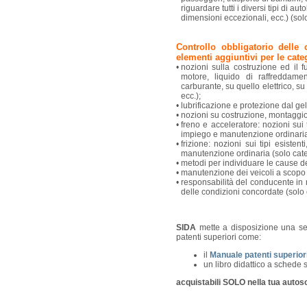
riguardare tutti i diversi tipi di au
dimensioni eccezionali, ecc.) (sol
Controllo obbligatorio delle
elementi aggiuntivi per le cate
•
nozioni sulla costruzione ed il 
motore, liquido di raffreddamen
carburante, su quello elettrico, s
ecc.);
•
lubrificazione e protezione dal gel
•
nozioni su costruzione, montaggi
•
freno e acceleratore: nozioni sui 
impiego e manutenzione ordinaria
•
frizione: nozioni sui tipi esiste
manutenzione ordinaria (solo cate
•
metodi per individuare le cause de
•
manutenzione dei veicoli a scopo p
•
responsabilità del conducente in 
delle condizioni concordate (solo 
SIDA
mette a disposizione una seri
patenti superiori come:
il
Manuale patenti superior
un libro didattico a schede 
acquistabili SOLO nella tua autosc