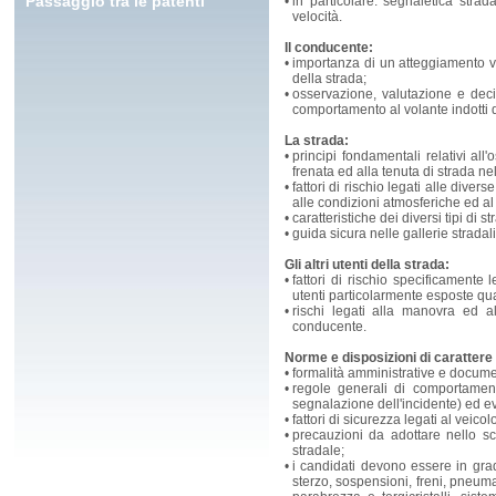
Passaggio tra le patenti
•
in particolare: segnaletica strad
velocità.
Il conducente:
•
importanza di un atteggiamento vig
della strada;
•
osservazione, valutazione e deci
comportamento al volante indotti d
La strada:
•
principi fondamentali relativi all
frenata ed alla tenuta di strada ne
•
fattori di rischio legati alle dive
alle condizioni atmosferiche ed al
•
caratteristiche dei diversi tipi di
•
guida sicura nelle gallerie stradali
Gli altri utenti della strada:
•
fattori di rischio specificamente l
utenti particolarmente esposte qual
•
rischi legati alla manovra ed al
conducente.
Norme e disposizioni di carattere
•
formalità amministrative e documen
•
regole generali di comportament
segnalazione dell'incidente) ed eve
•
fattori di sicurezza legati al veico
•
precauzioni da adottare nello sc
stradale;
•
i candidati devono essere in grado
sterzo, sospensioni, freni, pneumati