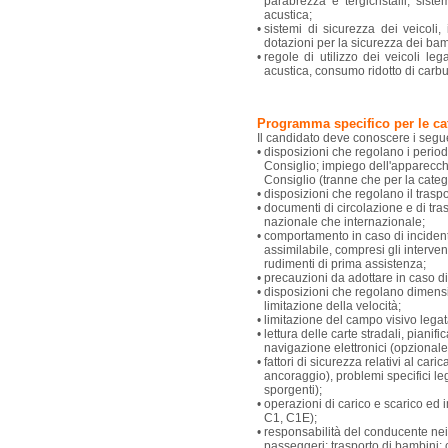
parabrezza e tergicristalli, sist
acustica;
•
sistemi di sicurezza dei veicoli,
dotazioni per la sicurezza dei bam
•
regole di utilizzo dei veicoli le
acustica, consumo ridotto di carbur
Programma specifico per le ca
Il candidato deve conoscere i segu
•
disposizioni che regolano i periodi
Consiglio; impiego dell'apparecchi
Consiglio (tranne che per la cate
•
disposizioni che regolano il trasp
•
documenti di circolazione e di tras
nazionale che internazionale;
•
comportamento in caso di incident
assimilabile, compresi gli interv
rudimenti di prima assistenza;
•
precauzioni da adottare in caso di
•
disposizioni che regolano dimensio
limitazione della velocità;
•
limitazione del campo visivo legata
•
lettura delle carte stradali, piani
navigazione elettronici (opzionale
•
fattori di sicurezza relativi al ca
ancoraggio), problemi specifici leg
sporgenti);
•
operazioni di carico e scarico ed
C1, C1E);
•
responsabilità del conducente nei 
passeggeri; trasporto di bambini; 