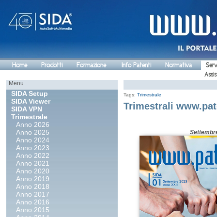
Home
Prodotti
Formazione
Info Patenti
Normativa
Serv
Assis
Menu
SIDA Setup
Tags:
Trimestrale
SIDA Viewer
Trimestrali www.pat
SIDA VPN
Trimestrale
Anno 2026
Anno 2025
Settembr
Anno 2024
Anno 2023
Anno 2022
Anno 2021
Anno 2020
Anno 2019
Anno 2018
Anno 2017
Anno 2016
Anno 2015