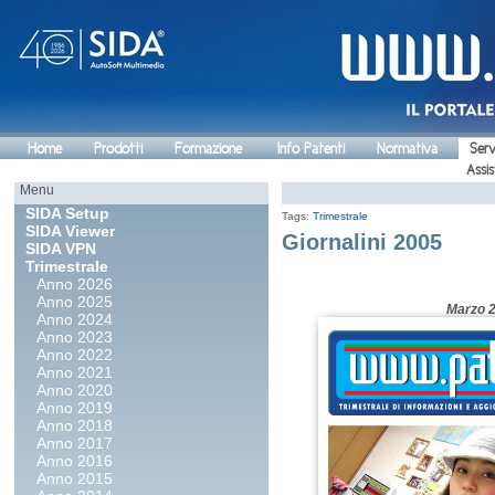
Home
Prodotti
Formazione
Info Patenti
Normativa
Serv
Assis
Menu
SIDA Setup
Tags:
Trimestrale
SIDA Viewer
Giornalini 2005
SIDA VPN
Trimestrale
Anno 2026
Anno 2025
Marzo 
Anno 2024
Anno 2023
Anno 2022
Anno 2021
Anno 2020
Anno 2019
Anno 2018
Anno 2017
Anno 2016
Anno 2015