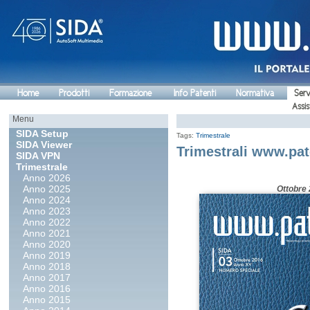
Home
Prodotti
Formazione
Info Patenti
Normativa
Serv
Assis
Menu
SIDA Setup
Tags:
Trimestrale
SIDA Viewer
Trimestrali www.pat
SIDA VPN
Trimestrale
Anno 2026
Anno 2025
Ottobre
Anno 2024
Anno 2023
Anno 2022
Anno 2021
Anno 2020
Anno 2019
Anno 2018
Anno 2017
Anno 2016
Anno 2015