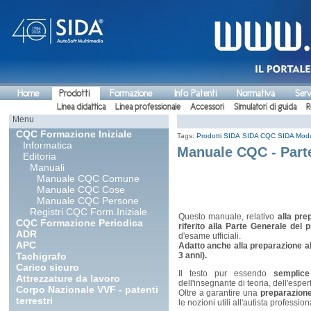
Home
Prodotti
Formazione
Info Patenti
Normativa
Serv
Linea didattica
Linea professionale
Accessori
Simulatori di guida
R
Menu
CQC Formazione Iniziale
Tags:
Prodotti SIDA
SIDA CQC
SIDA Modul
Informatica
Manuale CQC - Par
Editoria
Manuali
Manuale CQC Comune
Manuale CQC Cose
Manuale CQC Persone
Registri CQC Form.Iniziale
Questo manuale, relativo
alla pre
CQC Formazione Periodica
riferito alla Parte Generale del 
ADR
d'esame ufficiali.
APC
Adatto anche alla preparazione a
Tachigrafo
3 anni).
Carico sicuro
Il testo pur essendo
semplice
Attrezzature da lavoro
dell'insegnante di teoria, dell'esp
Corpo Nazionale VVF - patenti
Oltre a garantire una
preparazione
terrestri
le nozioni utili all'autista profession