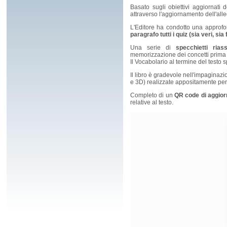
Basato sugli obiettivi aggiornati d
attraverso l'aggiornamento dell'all
L'Editore ha condotto una approfondi
paragrafo tutti i quiz (sia veri, si
Una serie di
specchietti riass
memorizzazione dei concetti prima 
Il Vocabolario al termine del testo s
Il libro è gradevole nell'impaginazi
e 3D) realizzate appositamente per
Completo di un
QR code di aggio
relative al testo.