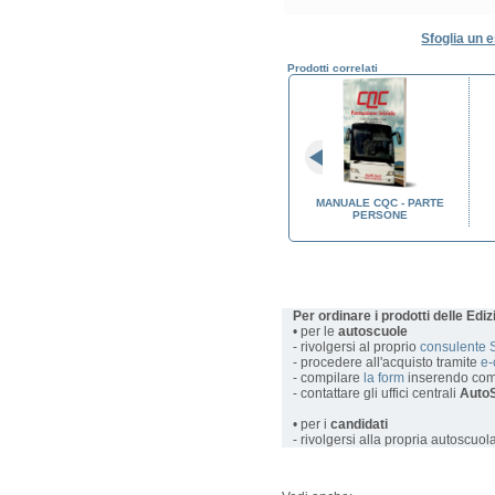
Sfoglia un 
Prodotti correlati
QUENZA AL
REGISTRO DI FREQUENZA AL
MANUALE CQC - PARTE
MAZIONE
CORSO DI FORMAZIONE
PERSONE
 TEORIA
INIZIALE CQC - PRATICA
Per ordinare i prodotti delle Edi
• per le
autoscuole
- rivolgersi al proprio
consulente 
- procedere all'acquisto tramite
e
- compilare
la form
inserendo com
- contattare gli uffici centrali
AutoS
• per i
candidati
- rivolgersi alla propria autoscuol