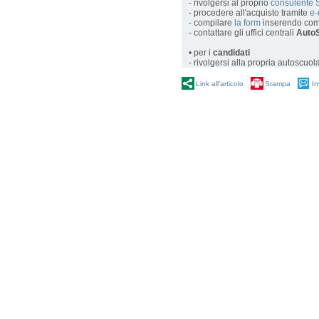
- rivolgersi al proprio
consulente 
- procedere all'acquisto tramite
e
- compilare
la form
inserendo com
- contattare gli uffici centrali
AutoS
• per i
candidati
- rivolgersi alla propria autoscuol
Link all'articolo
Stampa
In