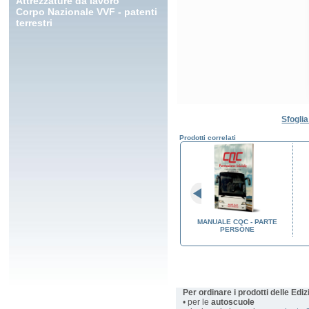
Attrezzature da lavoro
Corpo Nazionale VVF - patenti
terrestri
Sfoglia
Prodotti correlati
QUENZA AL
REGISTRO DI FREQUENZA AL
MANUALE CQC - PARTE
MAZIONE
CORSO DI FORMAZIONE
PERSONE
 TEORIA
INIZIALE CQC - PRATICA
Per ordinare i prodotti delle Edi
• per le
autoscuole