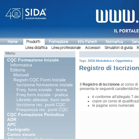
Home
Prodotti
Formazione
Info Patenti
Normativa
Serv
Linea didattica
Linea professionale
Accessori
Simulatori di guida
R
Menu
CQC Formazione Iniziale
Tags:
SIDA Modulistica e Oggettistica
Informatica
Registro di Iscrizio
Editoria
Manuali
Registri CQC Form.Iniziale
Iscrizione formazione iniziale
Il
Registro di iscrizione
al corso di
presenta le seguenti caratteristiche
Freq. form.iniziale - teoria
Freq.form.iniziale - pratica
è conforme all'allegato 7 de
Libretto attestaz. fuori sede
copre un corso di qualificaz
Iscrizione rec. punti CQC
le pagine sono numerate
Frequenza rec. punti CQC
CQC Formazione Periodica
ADR
APC
Tachigrafo
Carico sicuro