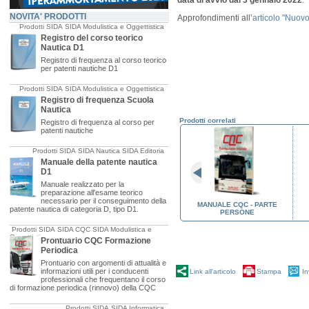
data di avvio dal 3 gennaio 2022
.
NOVITA' PRODOTTI
Approfondimenti all’
articolo "Nuovo
Prodotti SIDA
SIDA Modulistica e Oggettistica
Registro del corso teorico
Nautica D1
Registro di frequenza al corso teorico
per patenti nautiche D1
Prodotti SIDA
SIDA Modulistica e Oggettistica
Registro di frequenza Scuola
Nautica
Prodotti correlati
Registro di frequenza al corso per
patenti nautiche
Prodotti SIDA
SIDA Nautica
SIDA Editoria
Manuale della patente nautica
D1
Manuale realizzato per la
preparazione all'esame teorico
necessario per il conseguimento della
CQC
SIDA QUIZ CQC
MANUALE CQC - PARTE
patente nautica di categoria D, tipo D1.
PERSONE
Prodotti SIDA
SIDA CQC
SIDA Modulistica e
Oggettistica
Prontuario CQC Formazione
Periodica
Prontuario con argomenti di attualità e
informazioni utili per i conducenti
Link all'articolo
Stampa
In
professionali che frequentano il corso
di formazione periodica (rinnovo) della CQC
Prodotti SIDA
SIDA Informatica