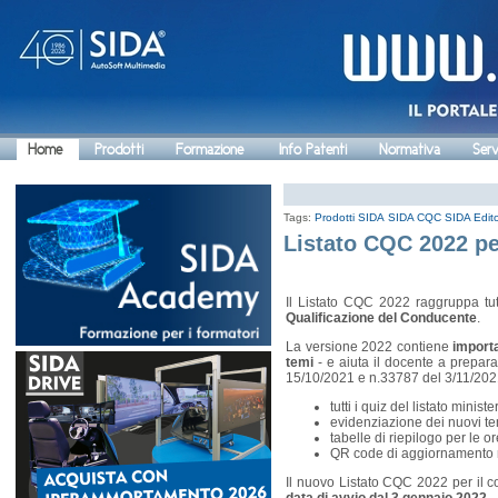
Home
Prodotti
Formazione
Info Patenti
Normativa
Serv
Tags:
Prodotti SIDA
SIDA CQC
SIDA Edito
Listato CQC 2022 pe
Il Listato CQC 2022 raggruppa tutt
Qualificazione del Conducente
.
La versione 2022 contiene
importa
temi
- e aiuta il docente a prepara
15/10/2021 e n.33787 del 3/11/2021
tutti i quiz del listato minis
evidenziazione dei nuovi te
tabelle di riepilogo per le o
QR code di aggiornamento 
Il nuovo Listato CQC 2022 per il c