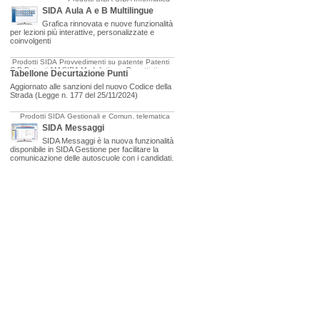
SIDA Aula A e B Multilingue
Grafica rinnovata e nuove funzionalità
per lezioni più interattive, personalizzate e
coinvolgenti
Prodotti SIDA
Provvedimenti su patente
Patenti
C-D
Patenti AM
SIDA Modulistica e Oggettistica
Tabellone Decurtazione Punti
Aggiornato alle sanzioni del nuovo Codice della
Strada (Legge n. 177 del 25/11/2024)
Prodotti SIDA
Gestionali e Comun. telematica
SIDA Messaggi
SIDA Messaggi è la nuova funzionalità
disponibile in SIDA Gestione per facilitare la
comunicazione delle autoscuole con i candidati.