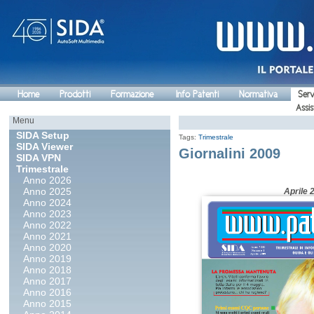
Home
Prodotti
Formazione
Info Patenti
Normativa
Serv
Assis
Menu
SIDA Setup
Tags:
Trimestrale
SIDA Viewer
Giornalini 2009
SIDA VPN
Trimestrale
Anno 2026
Anno 2025
Aprile 
Anno 2024
Anno 2023
Anno 2022
Anno 2021
Anno 2020
Anno 2019
Anno 2018
Anno 2017
Anno 2016
Anno 2015