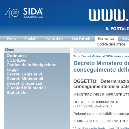
Home
Prodotti
Formazione
Info Patenti
Normativa
Serv
Codice della Strada
Menu
Ordinanze
Tags:
Decreti Ministeriali
SIDA Nautica
Nor
COLREGs
Decreto Ministero de
Codice della Navigazione
conseguimento delle
Leggi
Decreti Legislativi
Decreti Ministeriali
OGGETTO: Determinazione
Decreti Dirigenziali
conseguimento delle pate
Circolari Ministeriali
Statistiche
MINISTERO DELLE INFRASTRUTT
DECRETO 16 febbraio 2016
(GU n.99 del 29-4-2016)
Determinazione dei diritti da corri
IL MINISTRO DELLE INFRASTRUT
Visto il
decreto legislativo 18 lugli