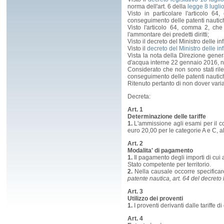
norma dell'art. 6 della
legge 8 lugli
Visto in particolare l'articolo 
conseguimento delle patenti nautich
Visto l'articolo 64, comma 2, che
l'ammontare dei predetti diritti;
Visto il decreto del Ministro delle i
Visto il
decreto del Ministro delle in
Vista la nota della Direzione general
d'acqua interne 22 gennaio 2016, n
Considerato che non sono stati rilev
conseguimento delle patenti nautic
Ritenuto pertanto di non dover varia
Decreta:
Art. 1
Determinazione delle tariffe
1.
L'ammissione agli esami per il c
euro 20,00 per le categorie A e C, a
Art. 2
Modalita' di pagamento
1.
Il pagamento degli importi di cui 
Stato competente per territorio.
2.
Nella causale occorre specificar
patente nautica, art. 64 del decreto 
Art. 3
Utilizzo dei proventi
1.
I proventi derivanti dalle tariffe di
Art. 4