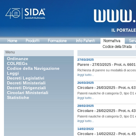
Home
Prodotti
Formazione
Info Patenti
Normativa
Serv
Codice della Strada
Menu
Ordinanze
27/03/2025
COLREGs
Parere - 27/03/2025 - Prot. n. 660
Codice della Navigazione
Richiesta di parere su modalità di access
Leggi
leggi tutto...
Decreti Legislativi
Decreti Ministeriali
26/03/2025
Decreti Dirigenziali
Circolare - 26/03/2025 - Prot. n. 6
Circolari Ministeriali
Patenti nautiche di categoria D, tipo D1
Statistiche
leggi tutto...
28/02/2025
Circolare - 28/02/2025 - Prot. n. 4
Patenti nautiche di categoria D, tipo D1
leggi tutto...
14/02/2022
Circolare - 14/02/2022 - Prot. n. 4