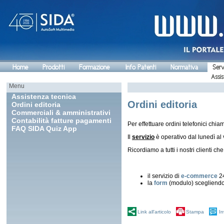
Home
Prodotti
Formazione
Info Patenti
Normativa
Serv
Assis
Menu
Assistenza tecnica
Ordini editoria
Ordini editoria
Commerciali & amministrativi
Contabilità fatture pagamenti
Per effettuare ordini telefonici chi
FAQ SIDA Quiz App
Il
servizio
è operativo
dal lunedì al
Ricordiamo a tutti i nostri clienti ch
il servizio di
e-commerce
2
la
form
(modulo) sceglien
Link all'articolo
Stampa
In