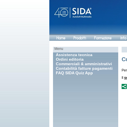
Home
Prodotti
Formazione
Info
Menu
Assistenza tecnica
Co
Ordini editoria
Commerciali & amministrativi
Contabilità fatture pagamenti
Per
FAQ SIDA Quiz App
Il
s