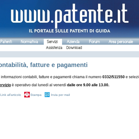
 Patenti
Normativa
Servizi
Azienda
Forum
Area personale
Assistenza
Download
ntabilità, fatture e pagamenti
 informazioni contabili, fatture e pagamenti chiama il numero
0332/511550
e selezi
ervizio
è operativo
dal lunedì al venerdì
dalle ore 9.00 alle 13.00
.
Link all'articolo
Stampa
Invia per mail