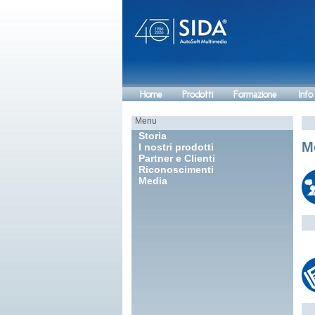
Home
Prodotti
Formazione
Info
Menu
Storia
M
I nostri prodotti
Partner e Clienti
Riconoscimenti
Media