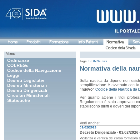
Home
Prodotti
Formazione
Info Patenti
Normativa
Serv
Codice della Strada
Menu
Ordinanze
Tags:
SIDA Nautica
COLREGs
Normativa della nau
Codice della Navigazione
Leggi
Decreti Legislativi
Sulla nautica da diporto non esis
Decreti Ministeriali
semplificazione è avvenuto con l
"nuovo"
Codice della Nautica da 
Decreti Dirigenziali
Circolari Ministeriali
Per quanto attiene i titoli profe
Statistiche
Regolamento è stato approvato c
stabiliscono diritti e doveri dei diport
Vedi anche:
03/02/2026
Decreto Dirigenziale - 03/02/2026 
Vigilanza e verifica del corso formativo 