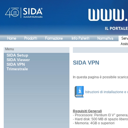
Home
Prodotti
Formazione
Info Patenti
Normativa
Serv
Assis
Menu
SIDA Setup
SIDA Viewer
SIDA VPN
SIDA VPN
Trimestrale
In questa pagina è possibile scarica
Istruzioni di installazione 
Requisiti Generali
- Processore: Pentium I3 V° gener
- Hard disk: 500 MB di spazio libero
- Memoria: 4GB o superiori