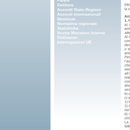
Parere
Delibere
PR
la 
Accordi Stato-Regioni
Accordi internazionali
Art
Sentenze
1.
A
Normativa regionale
a) 
Statistiche
ani
Norme Ministero Interno
atl
Al 
Ordinanze
com
Interrogazioni UE
dev
o d
ani
Per
l’a
che
vei
all
ret
com
div
sen
b) 
c) 
1) 
2) 
nel
d) 
cir
La 
fat