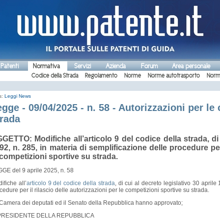
 Patenti
Normativa
Servizi
Azienda
Forum
Area personale
Codice della Strada
Regolamento
Norme
Norme autotrasporto
Norm
s:
Leggi
News
gge - 09/04/2025 - n. 58 - Autorizzazioni per le
trada
GETTO: Modifiche all’articolo 9 del codice della strada, di 
92, n. 285, in materia di semplificazione delle procedure per 
 competizioni sportive su strada.
GE del 9 aprile 2025, n. 58
ifiche all’
articolo 9 del codice della strada
, di cui al decreto legislativo 30 aprile
cedure per il rilascio delle autorizzazioni per le competizioni sportive su strada.
Camera dei deputati ed il Senato della Repubblica hanno approvato;
 PRESIDENTE DELLA REPUBBLICA