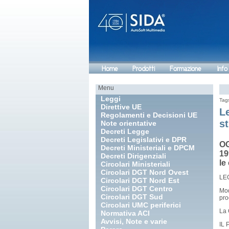
Home
Prodotti
Formazione
Info
Menu
Leggi
Tag
Direttive UE
Le
Regolamenti e Decisioni UE
s
Note orientative
Decreti Legge
Decreti Legislativi e DPR
OG
Decreti Ministeriali e DPCM
19
Decreti Dirigenziali
le
Circolari Ministeriali
Circolari DGT Nord Ovest
LEG
Circolari DGT Nord Est
Circolari DGT Centro
Mod
Circolari DGT Sud
pro
Circolari UMC periferici
La 
Normativa ACI
Avvisi, Note e varie
IL