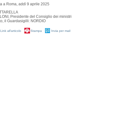
a a Roma, addì 9 aprile 2025
TTARELLA
ONI, Presidente del Consiglio dei ministri
to, il Guardasigilli: NORDIO
Link all'articolo
Stampa
Invia per mail