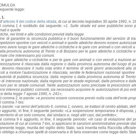
OMULGA
seguente legge:
. 1.
ll’
articolo 9 del codice della strada
, di cui al decreto legislativo 30 aprile 1992, n.
il comma 1 è sostituito dal seguente: «
1. Sulle strade ed aree pubbliche sono p
mali e quelle
etiche, nei limiti e alle condizioni previsti dalla legge.
fine di garantire la sicurezza pubblica e il buon funzionamento del servizio di tra
petizioni sportive con veicoli o animali e quelle atletiche devono essere autorizzat
ono avere luogo le gare atletiche o ciclistiche e le gare con animali o con veicoli a
alla provincia autonoma di Trento o di Bolzano per le gare atletiche o ciclistiche e
male che interessano più comuni.
 le gare atletiche o ciclistiche e per le gare con animali o con veicoli a trazione an
utorizzazione è rilasciata dalla regione o dalla provincia autonoma del luogo di par
 devono rilasciare il nulla osta entro il termine di venti giorni antecedenti alla 
coli a motore l’autorizzazione è rilasciata, sentite le federazioni nazionali spor
’autorità di pubblica sicurezza: dalla regione o dalla provincia autonoma di Trent
e di interesse nazionale; dalla regione per le strade regionali; dalle province e dalle
uni per le strade comunali. Nelle autorizzazioni sono precisate le prescrizioni al
ersi interessi pubblici coinvolti, sia necessario acquisire le autorizzazioni di più en
si della legge 7 agosto 1990, n. 241
»;
al comma 2, le parole: «
e possono essere concesse previo nulla osta dell’ente propr
al comma 7-bis:
le parole: «
ai sensi dell’articolo 6, comma 1, ovvero, se trattasi di centro abitato, de
è aggiunto, in fine, il seguente periodo: «
La sospensione temporanea è disposta, p
 territorio di un solo comune, dal sindaco e, negli altri casi, dal prefetto
»;
al comma 9 è aggiunto, in fine, il seguente periodo: «
In caso di violazione del 
colazione di cui al comma 7-bis, si applicano le sanzioni amministrative previste da
presente legge, munita del sigillo dello Stato, sarà inserita nella Raccolta ufficiale
to obbligo a chiunque spetti di osservarla e di farla osservare come legge dello Stat