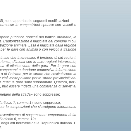
 285, sono apportate le seguenti modificazioni:
ermesse le competizioni sportive con veicoli o
sporto pubblico nonché del traffico ordinario, le
e. L’autorizzazione è rilasciata dal comune in cui
 trazione animale. Essa è rilasciata dalla regione
 per le gare con animali o con veicoli a trazione
imale che interessano il territorio di più regioni,
tenza, d’intesa con le altre regioni interessate,
data di effettuazione della gara. Per le gare con
tive competenti e dandone tempestiva informazione
o o di Bolzano per le strade che costituiscono la
 città metropolitane per le strade provinciali; dai
le quali le gare sono subordinate. Qualora, per i
ti, può essere indetta una conferenza di servizi ai
ietario della strada
» sono soppresse;
ll’articolo 7, comma 1
» sono soppresse;
er le competizioni che si svolgono interamente
provvedimento di sospensione temporanea della
ll’articolo 6, comma 12
».
 degli atti normativi della Repubblica italiana. È
o.