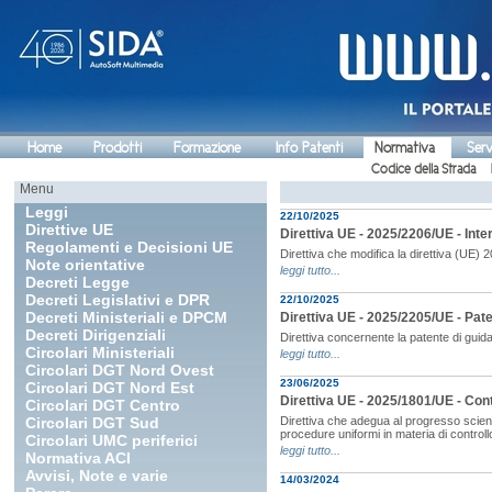
Home
Prodotti
Formazione
Info Patenti
Normativa
Serv
Codice della Strada
Menu
Leggi
22/10/2025
Direttive UE
Direttiva UE - 2025/2206/UE - Inter
Regolamenti e Decisioni UE
Direttiva che modifica la direttiva (UE) 
Note orientative
leggi tutto...
Decreti Legge
Decreti Legislativi e DPR
22/10/2025
Decreti Ministeriali e DPCM
Direttiva UE - 2025/2205/UE - Pate
Decreti Dirigenziali
Direttiva concernente la patente di guid
Circolari Ministeriali
leggi tutto...
Circolari DGT Nord Ovest
23/06/2025
Circolari DGT Nord Est
Direttiva UE - 2025/1801/UE - Cont
Circolari DGT Centro
Circolari DGT Sud
Direttiva che adegua al progresso scienti
procedure uniformi in materia di controll
Circolari UMC periferici
leggi tutto...
Normativa ACI
Avvisi, Note e varie
14/03/2024