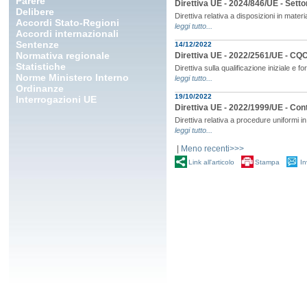
Parere
Direttiva UE - 2024/846/UE - Setto
Delibere
Direttiva relativa a disposizioni in mater
Accordi Stato-Regioni
leggi tutto...
Accordi internazionali
Sentenze
14/12/2022
Normativa regionale
Direttiva UE - 2022/2561/UE - CQC 
Statistiche
Direttiva sulla qualificazione iniziale e f
Norme Ministero Interno
leggi tutto...
Ordinanze
19/10/2022
Interrogazioni UE
Direttiva UE - 2022/1999/UE - Cont
Direttiva relativa a procedure uniformi in
leggi tutto...
|
Meno recenti>>>
Link all'articolo
Stampa
In