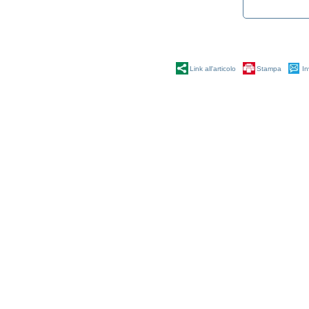
TACHIGRAFI DIGITALI ED
ANALOGICI
Link all'articolo
Stampa
In