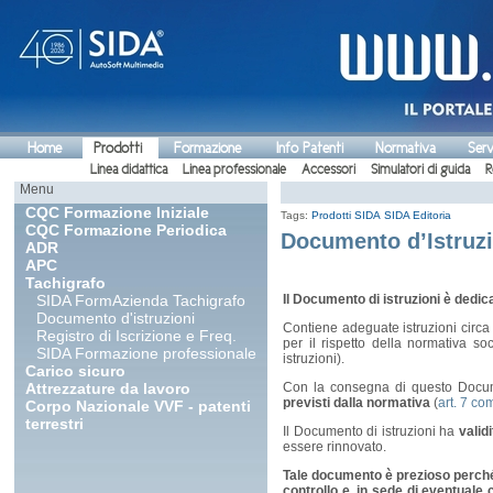
Home
Prodotti
Formazione
Info Patenti
Normativa
Serv
Linea didattica
Linea professionale
Accessori
Simulatori di guida
R
Menu
CQC Formazione Iniziale
Tags:
Prodotti SIDA
SIDA Editoria
CQC Formazione Periodica
Documento d’Istruzio
ADR
APC
Tachigrafo
SIDA FormAzienda Tachigrafo
Il Documento di istruzioni è dedic
Documento d'istruzioni
Contiene adeguate istruzioni circa
Registro di Iscrizione e Freq.
per il rispetto della normativa s
SIDA Formazione professionale
istruzioni).
Carico sicuro
Attrezzature da lavoro
Con la consegna di questo Docu
previsti dalla normativa
(
art. 7 c
Corpo Nazionale VVF - patenti
terrestri
Il Documento di istruzioni ha
validi
essere rinnovato.
Tale documento è prezioso perché p
controllo e, in sede di eventuale 