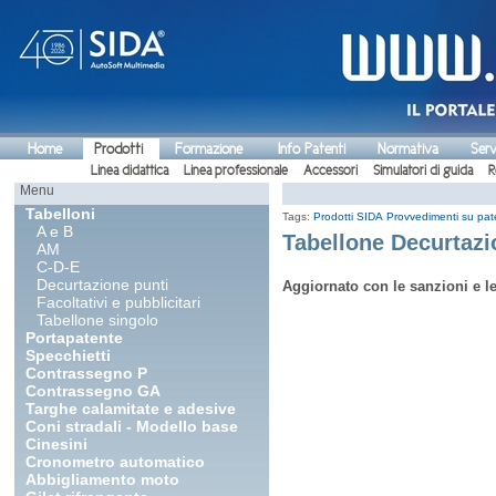
Home
Prodotti
Formazione
Info Patenti
Normativa
Serv
Linea didattica
Linea professionale
Accessori
Simulatori di guida
R
Menu
Tabelloni
Tags:
Prodotti SIDA
Provvedimenti su pat
A e B
Tabellone Decurtazi
AM
C-D-E
Decurtazione punti
Aggiornato con le sanzioni e le
Facoltativi e pubblicitari
Tabellone singolo
Portapatente
Specchietti
Contrassegno P
Contrassegno GA
Targhe calamitate e adesive
Coni stradali - Modello base
Cinesini
Cronometro automatico
Abbigliamento moto