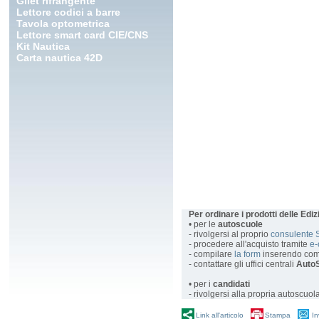
Gilet rifrangente
Lettore codici a barre
Tavola optometrica
Lettore smart card CIE/CNS
Kit Nautica
Carta nautica 42D
Per ordinare i prodotti delle Edi
• per le
autoscuole
- rivolgersi al proprio
consulente 
- procedere all'acquisto tramite
e
- compilare
la form
inserendo com
- contattare gli uffici centrali
AutoS
• per i
candidati
- rivolgersi alla propria autoscuol
Link all'articolo
Stampa
In