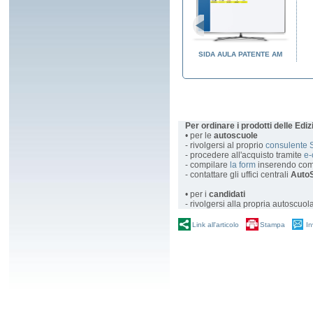
ENTE AM
SIDA EASY EDU
SIDA AULA PATENTE AM
Per ordinare i prodotti delle Edi
• per le
autoscuole
- rivolgersi al proprio
consulente 
- procedere all'acquisto tramite
e
- compilare
la form
inserendo com
- contattare gli uffici centrali
AutoS
• per i
candidati
- rivolgersi alla propria autoscuol
Link all'articolo
Stampa
In