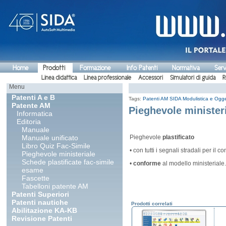
Home
Prodotti
Formazione
Info Patenti
Normativa
Serv
Linea didattica
Linea professionale
Accessori
Simulatori di guida
R
Menu
Patenti A e B
Tags:
Patenti AM
SIDA Modulistica e Ogget
Patente AM
Pieghevole minister
Informatica
Editoria
Manuale
Manuale unificato
Pieghevole
plastificato
Libro Quiz Fac-Simile
• con tutti i segnali stradali per i
Pieghevole ministeriale
Schede plastificate fac-simile
•
conforme
al modello ministeriale.
esame
Fascette
Tabelloni patente AM
Patenti Superiori
Patenti nautiche
Prodotti correlati
Abilitazione KA-KB
Revisione Patenti