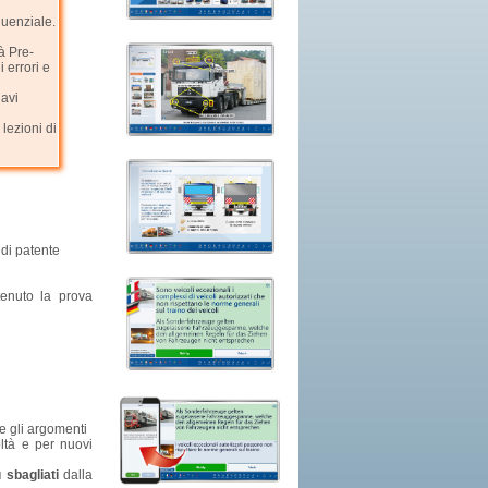
quenziale.
à Pre-
 errori e
iavi
 lezioni di
 di patente
enuto la prova
e gli argomenti
oltà e per nuovi
 sbagliati
dalla