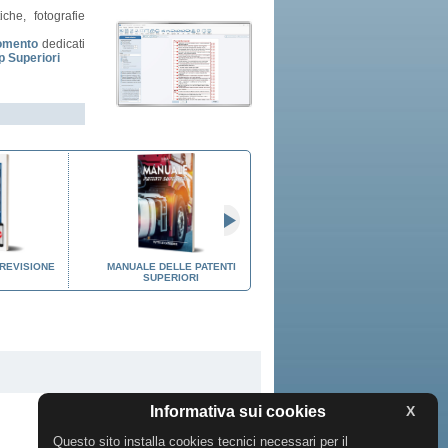
iche, fotografie
gomento
dedicati
 Superiori
 REVISIONE
MANUALE DELLE PATENTI
QUIZ PER ARGOMENTO
SUPERIORI
DELLA PATENTE C/CE
Informativa sui cookies
X
Questo sito installa cookies tecnici necessari per il