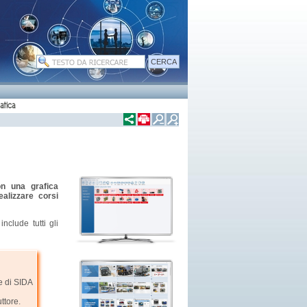
atica
on una grafica
alizzare corsi
clude tutti gli
e di SIDA
ttore.