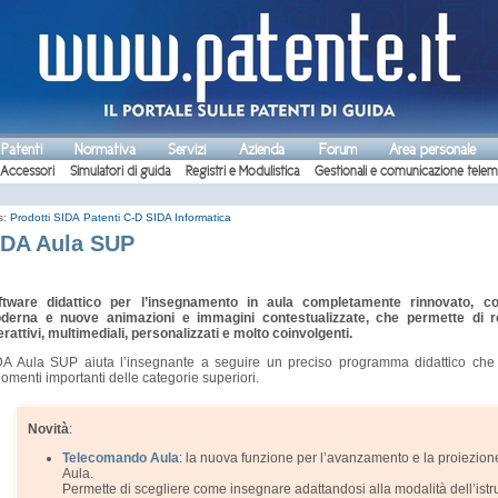
 Patenti
Normativa
Servizi
Azienda
Forum
Area personale
Accessori
Simulatori di guida
Registri e Modulistica
Gestionali e comunicazione telem
s:
Prodotti SIDA
Patenti C-D
SIDA Informatica
IDA Aula SUP
ftware didattico per l’insegnamento in aula completamente rinnovato, c
derna e nuove animazioni e immagini contestualizzate, che permette di re
erattivi, multimediali, personalizzati e molto coinvolgenti.
DA Aula SUP aiuta l’insegnante a seguire un preciso programma didattico che in
omenti importanti delle categorie superiori.
Novità
:
Telecomando Aula
: la nuova funzione per l’avanzamento e la proiezion
Aula.
Permette di scegliere come insegnare adattandosi alla modalità dell’istru