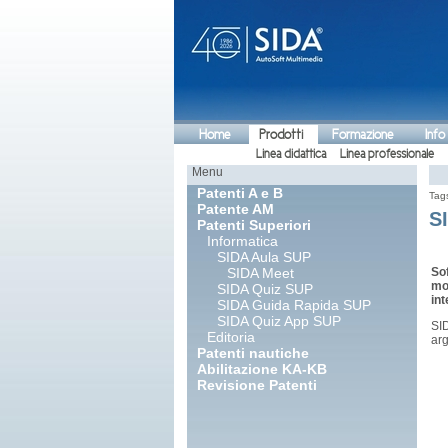
Home
Prodotti
Formazione
Info
Linea didattica
Linea professionale
Menu
Patenti A e B
Tag
Patente AM
S
Patenti Superiori
Informatica
SIDA Aula SUP
SIDA Meet
So
mo
SIDA Quiz SUP
int
SIDA Guida Rapida SUP
SIDA Quiz App SUP
SI
Editoria
arg
Patenti nautiche
Abilitazione KA-KB
Revisione Patenti