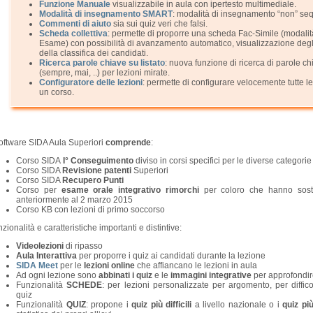
Funzione Manuale
visualizzabile in aula con ipertesto multimediale.
Modalità di insegnamento SMART
: modalità di insegnamento “non” se
Commenti di aiuto
sia sui quiz veri che falsi.
Scheda collettiva
: permette di proporre una scheda Fac-Simile (modalit
Esame) con possibilità di avanzamento automatico, visualizzazione degli
della classifica dei candidati.
Ricerca parole chiave su listato
: nuova funzione di ricerca di parole ch
(sempre, mai, ..) per lezioni mirate.
Configuratore delle lezioni
: permette di configurare velocemente tutte le
un corso.
software SIDA Aula Superiori
comprende
:
Corso SIDA
I° Conseguimento
diviso in corsi specifici per le diverse categorie
Corso SIDA
Revisione patenti
Superiori
Corso SIDA
Recupero Punti
Corso per
esame orale integrativo rimorchi
per coloro che hanno sost
anteriormente al 2 marzo 2015
Corso KB con lezioni di primo soccorso
zionalità e caratteristiche importanti e distintive:
Videolezioni
di ripasso
Aula Interattiva
per proporre i quiz ai candidati durante la lezione
SIDA Meet
per le
lezioni online
che affiancano le lezioni in aula
Ad ogni lezione sono
abbinati i quiz
e le
immagini integrative
per approfondir
Funzionalità
SCHEDE
: per lezioni personalizzate per argomento, per diffic
quiz
Funzionalità
QUIZ
: propone i
quiz più difficili
a livello nazionale o i
quiz più