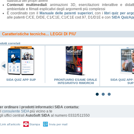
statistica dei propri allievi
Contenuti multimediali
: animazioni 3D, esercitazioni interattive e didatt
ambientate e filmati esplicativi degli argomenti più complessi
È coordinato con il
Manuale delle patenti superiori
, con i
libri quiz per ar
alle patenti C/CE, D/DE, C1/C1E, C1/C1E cod.97, D1/D1E e con
SIDA QuizApp
Caratteristiche tecniche... LEGGI DI PIU'
dotti correlati
SIDA QUIZ APP SUP
PRONTUARIO ESAME ORALE
SIDA QUIZ APP
INTEGRATIVO RIMORCHI
SUP
er ordinare i prodotti informatici SIDA contatta:
il
consulente SIDA
più vicino a te
gli uffici centrali
AutoSoft SIDA
al numero 0332/511550
Link all'articolo
Stampa
Invia per mail