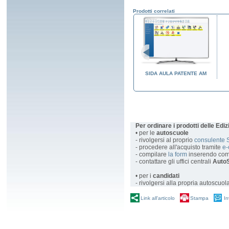
Prodotti correlati
ENTE AM
SIDA EASY EDU
SIDA AULA PATENTE AM
Per ordinare i prodotti delle Edi
• per le
autoscuole
- rivolgersi al proprio
consulente 
- procedere all'acquisto tramite
e
- compilare
la form
inserendo com
- contattare gli uffici centrali
AutoS
• per i
candidati
- rivolgersi alla propria autoscuol
Link all'articolo
Stampa
In