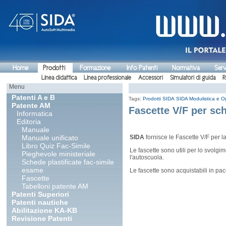
Home
Prodotti
Formazione
Info Patenti
Normativa
Serv
Linea didattica
Linea professionale
Accessori
Simulatori di guida
R
Menu
Patenti A e B
Tags:
Prodotti SIDA
SIDA Modulistica e Og
Patente AM
Fascette V/F per sch
Informatica
Editoria
Manuale
Manuale unificato
SIDA
fornisce le Fascette V/F per 
Libro Quiz Fac-Simile
Le fascette sono utili per lo svolgi
Pieghevole ministeriale
l'autoscuola.
Schede plastificate fac-simile
esame
Le fascette sono acquistabili in pa
Fascette
Tabelloni patente AM
Patenti Superiori
Patenti nautiche
Abilitazione KA-KB
Revisione Patenti