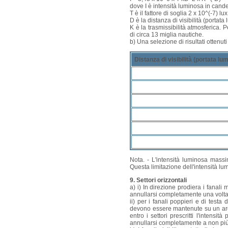
dove I è intensità luminosa in cand
T è il fattore di soglia 2 x 10^(-7) lux
D è la distanza di visibilità (portata
K è la trasmissibilità atmosferica. P
di circa 13 miglia nautiche.
b) Una selezione di risultati ottenut
Distanza di visibilità (portata lu
Nota. - L'intensità luminosa mass
Questa limitazione dell'intensità 
9. Settori orizzontali
a) i) In direzione prodiera i fanali
annullarsi completamente una volta gi
ii) per i fanali poppieri e di testa
devono essere mantenute su un arco d
entro i settori prescritti l'intensi
annullarsi completamente a non più di 