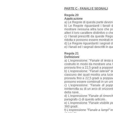
PARTE C - FANALI E SEGNALI
Regola 20
Applicazione
a) Le Regole di questa parte devon
b) Le Regole riguardanti i fanali
mostrare nessuna altra luce che pos
alteri il loro carattere distintivo o
c) I fanali prescritti da queste Reg
ridotta e possono essere mostrati in 
d) Le Regole riguardanti i segnali 
e) i fanali ed i segnali descritti i
Regola 21
Definizioni
a) L'espressione: "
Fanale di testa 
costruito in modo da mostrare una lu
proravia fino a 22,5 gradi a poppavi
b) L'espressione: "
Fanali laterali
" d
ciascuno dei quali mostra una luce 
proravia fino a 22,5 gradi a poppavia
possono essere combinati in un unic
c) L'espressione: "
Fanale di popp
ininterrotta su di un arco di orizzo
della nave.
d) L'espressione "
Fanale di rimorc
paragrafo c) di questo articolo.
e) L'espressione "
Fanale visibile pe
360 gradi.
f) L'espressione "
Fanale a lampi
" i