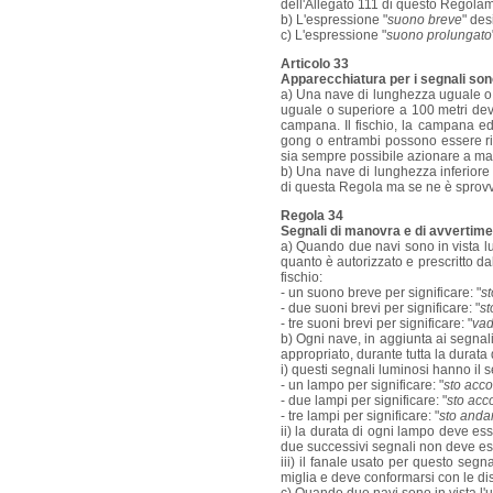
dell'Allegato 111 di questo Regola
b) L'espressione "
suono breve
" des
c) L'espressione "
suono prolungato
Articolo 33
Apparecchiatura per i segnali son
a) Una nave di lunghezza uguale o 
uguale o superiore a 100 metri deve
campana. Il fischio, la campana ed
gong o entrambi possono essere rim
sia sempre possibile azionare a mano
b) Una nave di lunghezza inferiore 
di questa Regola ma se ne è sprovvi
Regola 34
Segnali di manovra e di avvertim
a) Quando due navi sono in vista l
quanto è autorizzato e prescritto d
fischio:
- un suono breve per significare: "
st
- due suoni brevi per significare: "
st
- tre suoni brevi per significare: "
vad
b) Ogni nave, in aggiunta ai segnali
appropriato, durante tutta la durata
i) questi segnali luminosi hanno il s
- un lampo per significare: "
sto acco
- due lampi per significare: "
sto acc
- tre lampi per significare: "
sto anda
ii) la durata di ogni lampo deve ess
due successivi segnali non deve ess
iii) il fanale usato per questo segn
miglia e deve conformarsi con le disp