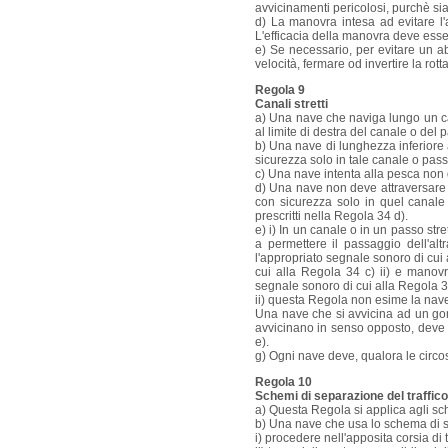
avvicinamenti pericolosi, purchè sia 
d) La manovra intesa ad evitare l
L'efficacia della manovra deve esse
e) Se necessario, per evitare un 
velocità, fermare od invertire la rotta
Regola 9
Canali stretti
a) Una nave che naviga lungo un ca
al limite di destra del canale o del p
b) Una nave di lunghezza inferiore
sicurezza solo in tale canale o passo
c) Una nave intenta alla pesca non d
d) Una nave non deve attraversare u
con sicurezza solo in quel canale 
prescritti nella Regola 34 d).
e) i) In un canale o in un passo s
a permettere il passaggio dell'al
l'appropriato segnale sonoro di cui
cui alla Regola 34 c) ii) e manov
segnale sonoro di cui alla Regola 3
ii) questa Regola non esime la nave 
Una nave che si avvicina ad un gom
avvicinano in senso opposto, deve 
e).
g) Ogni nave deve, qualora le circos
Regola 10
Schemi di separazione del traffico
a) Questa Regola si applica agli sch
b) Una nave che usa lo schema di s
i) procedere nell'apposita corsia di t