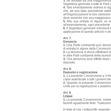
3.
Se adottato da una maggioranza d
Segreteria generale a tutte le Parti 
4.
Tale emendamento entrerà in vig
che, ad una data precedente stabil
all'Organizzazione le loro obiezion
deve avvenire con una maggioranza 
5.
Alla sua entrata in vigore un e
all'emendamento, ogni precedente d
6.
Il Segretario generale informerà t
applicazione di questo articolo e d
Art. 7.
Denuncia
1.
Una Parte contraente può denunc
di entrata in vigore della Convenzio
2.
La denuncia si dovrà effettuare m
le altre Parti contraenti della rice
3.
Una denuncia avrà effetto dopo 
deposito.
Art. 8.
Deposito e registrazione
1.
La presente Convenzione e il Reg
copie autenticate a tutti i governi
2.
Quando la presente Convenzione e
Unite per la registrazione e pubblic
Art. 9.
Lingue
1.
La presente Convenzione, insieme 
facenti ugualmente fede. Traduzioni 
In fede di che i sottoscritti, essend