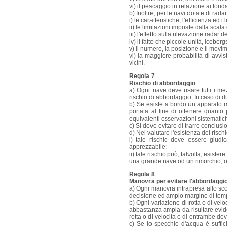
vi) il pescaggio in relazione ai fonda
b) Inoltre, per le navi dotate di radar
i) le caratteristiche, l'efficienza ed i
ii) le limitazioni imposte dalla scala
iii) l'effetto sulla rilevazione radar
iv) il fatto che piccole unità, iceber
v) il numero, la posizione e il movim
vi) la maggiore probabilità di avvi
vicini.
Regola 7
Rischio di abbordaggio
a) Ogni nave deve usare tutti i mez
rischio di abbordaggio. In caso di du
b) Se esiste a bordo un apparato r
portata al fine di ottenere quanto 
equivalenti osservazioni sistematiche
c) Si deve evitare di trarre conclusi
d) Nel valutare l'esistenza del ris
i) tale rischio deve essere giud
apprezzabile;
ii) tale rischio può, talvolta, esis
una grande nave od un rimorchio, o
Regola 8
Manovra per evitare l'abbordaggi
a) Ogni manovra intrapresa allo sc
decisione ed ampio margine di tempo
b) Ogni variazione di rotta o di vel
abbastanza ampia da risultare evide
rotta o di velocità o di entrambe dev
c) Se lo specchio d'acqua è suffic