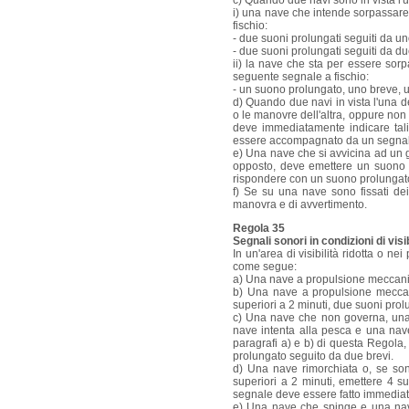
c) Quando due navi sono in vista l'un
i) una nave che intende sorpassare l
fischio:
- due suoni prolungati seguiti da uno
- due suoni prolungati seguiti da due
ii) la nave che sta per essere sor
seguente segnale a fischio:
- un suono prolungato, uno breve, 
d) Quando due navi in vista l'una d
o le manovre dell'altra, oppure non
deve immediatamente indicare tali
essere accompagnato da un segnale 
e) Una nave che si avvicina ad un 
opposto, deve emettere un suono p
rispondere con un suono prolungat
f) Se su una nave sono fissati dei 
manovra e di avvertimento.
Regola 35
Segnali sonori in condizioni di visib
In un'area di visibilità ridotta o ne
come segue:
a) Una nave a propulsione meccanica
b) Una nave a propulsione meccan
superiori a 2 minuti, due suoni prolu
c) Una nave che non governa, una 
nave intenta alla pesca e una nave
paragrafi a) e b) di questa Regola,
prolungato seguito da due brevi.
d) Una nave rimorchiata o, se sono
superiori a 2 minuti, emettere 4 s
segnale deve essere fatto immedia
e) Una nave che spinge e una nav