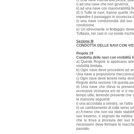
c) Una nave intenta alla pesca, quan
i) ad una nave che non governa;
ii) ad una nave con manovrabilità li
d) i) Tutte le navi, tranne quelle 
impedire il passaggio in sicurezza 
ii) una nave condizionata dal suo
condizione.
e) Un idrovolante in flottaggio deve
Tuttavia, nei casi in cui esiste risc
Sezione III
CONDOTTA DELLE NAVI CON VISIB
Regola 19
Condotta delle navi con visibilità l
a) Queste Regole si applicano alle
visibilità limitata.
b) Ogni nave deve procedere ad una v
Una nave a propulsione meccanica
c) Ogni nave deve tenere nella dovut
Regole della sezione I di questa par
d) Una nave che rileva la presenz
eccessiva vicinanza e/o se vi è ris
tempo utile, tenendo presente che q
le manovre seguenti:
i) una accostata a sinistra, se l'al
ii) un cambiamento di rotta verso u
e) A meno che non sia stato stabil
suo traverso, il segnale da nebbia
che si trova a proravia del suo t
necessario deve fermare le macchi
passato.