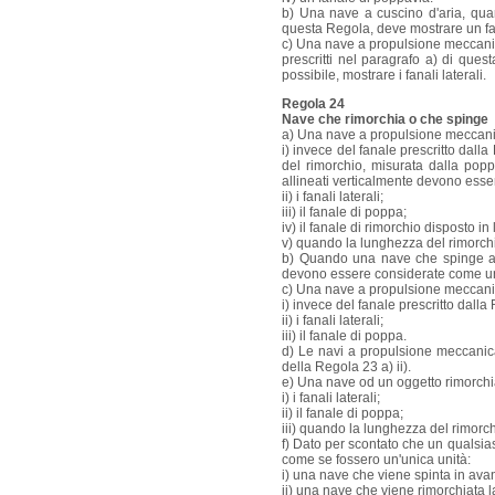
b) Una nave a cuscino d'aria, quan
questa Regola, deve mostrare un fana
c) Una nave a propulsione meccanica
prescritti nel paragrafo a) di ques
possibile, mostrare i fanali laterali.
Regola 24
Nave che rimorchia o che spinge
a) Una nave a propulsione meccani
i) invece del fanale prescritto dall
del rimorchio, misurata dalla popp
allineati verticalmente devono esser
ii) i fanali laterali;
iii) il fanale di poppa;
iv) il fanale di rimorchio disposto in
v) quando la lunghezza del rimorchi
b) Quando una nave che spinge ad
devono essere considerate come una
c) Una nave a propulsione meccanica
i) invece del fanale prescritto dalla 
ii) i fanali laterali;
iii) il fanale di poppa.
d) Le navi a propulsione meccanica 
della Regola 23 a) ii).
e) Una nave od un oggetto rimorchi
i) i fanali laterali;
ii) il fanale di poppa;
iii) quando la lunghezza del rimorch
f) Dato per scontato che un qualsia
come se fossero un'unica unità:
i) una nave che viene spinta in avan
ii) una nave che viene rimorchiata l