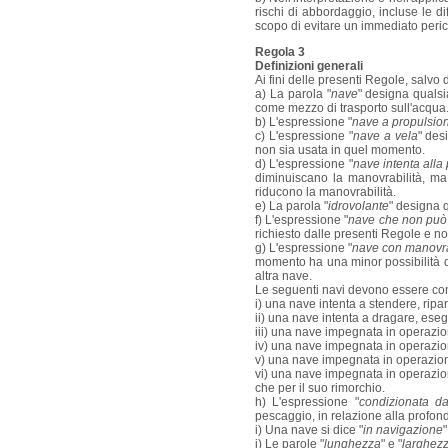
rischi di abbordaggio, incluse le di
scopo di evitare un immediato peric
Regola 3
Definizioni generali
Ai fini delle presenti Regole, salvo d
a) La parola "
nave
" designa qualsia
come mezzo di trasporto sull'acqua
b) L'espressione "
nave a propulsio
c) L'espressione "
nave a vela
" des
non sia usata in quel momento.
d) L'espressione "
nave intenta alla
diminuiscano la manovrabilità, ma
riducono la manovrabilità.
e) La parola "
idrovolante
" designa 
f) L'espressione "
nave che non può
richiesto dalle presenti Regole e non
g) L'espressione "
nave con manovrab
momento ha una minor possibilità di
altra nave.
Le seguenti navi devono essere con
i) una nave intenta a stendere, rip
ii) una nave intenta a dragare, eseg
iii) una nave impegnata in operazion
iv) una nave impegnata in operazioni
v) una nave impegnata in operazion
vi) una nave impegnata in operazion
che per il suo rimorchio.
h) L'espressione "
condizionata d
pescaggio, in relazione alla profondi
i) Una nave si dice "
in navigazione
j) Le parole "
lunghezza
" e "
larghez