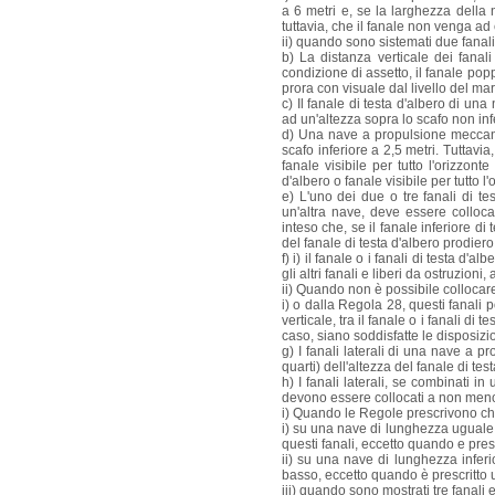
a 6 metri e, se la larghezza della 
tuttavia, che il fanale non venga ad
ii) quando sono sistemati due fanali
b) La distanza verticale dei fana
condizione di assetto, il fanale popp
prora con visuale dal livello del mar
c) Il fanale di testa d'albero di u
ad un'altezza sopra lo scafo non inf
d) Una nave a propulsione meccanic
scafo inferiore a 2,5 metri. Tuttavia
fanale visibile per tutto l'orizzonte
d'albero o fanale visibile per tutto 
e) L'uno dei due o tre fanali di t
un'altra nave, deve essere colloca
inteso che, se il fanale inferiore di
del fanale di testa d'albero prodiero
f) i) il fanale o i fanali di testa d'
gli altri fanali e liberi da ostruzioni,
ii) Quando non è possibile collocare a
i) o dalla Regola 28, questi fanali 
verticale, tra il fanale o i fanali di
caso, siano soddisfatte le disposizi
g) I fanali laterali di una nave a
quarti) dell'altezza del fanale di t
h) I fanali laterali, se combinati 
devono essere collocati a non meno d
i) Quando le Regole prescrivono che
i) su una nave di lunghezza uguale o
questi fanali, eccetto quando e pres
ii) su una nave di lunghezza inferio
basso, eccetto quando è prescritto 
iii) quando sono mostrati tre fanali 