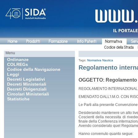
Home
Prodotti
Formazione
Info Patenti
Normativa
Serv
Codice della Strada
Menu
Ordinanze
Tags:
Normativa Nautica
COLREGs
Regolamento interna
Codice della Navigazione
Leggi
Decreti Legislativi
OGGETTO: Regolamento Int
Decreti Ministeriali
Decreti Dirigenziali
REGOLAMENTO INTERNAZIONALE 
Circolari Ministeriali
EMENDATO DALL'I.M.O. CON RISO
Statistiche
Le Parti alla presente Convenzione
Desiderando mantenere un alto livel
Coscienti della necessita di rived
finale della Conferenza internaziona
Avendo considerato quel Regolamento
Hanno convenuto quanto segue: