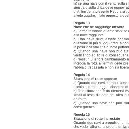
iii) se una nave con il vento sulla 
sinistra o sulla dritta deve manovrato
b) Ai fini della presente Regola si 
a vele quadre, il lato opposto a quel
Regola 13
Nave che ne raggiunge un'altra
a) Fermo restando quanto stabilito 
alla nave raggiunta.
b) Una nave deve essere conside
direzione di più di 22,5 gradi a pop
in posizione tale che di note potreb
c) Quando una nave non può stabil
verificando ed agire di conseguenz
d) Nessun ulteriore cambiamento ne
incrocia la rotta ai termini delle p
l'abbia oltrepassata e non sia liber
Regola 14
Situazione di rotte opposte
a) Quando due navi a propulsione m
rischio di abbordaggio, ciascuna di 
b) Tale situazione è da ritenersi e
fanali di testa d'albero dell'altra 
dell'altra.
c) Quando una nave non può stabili
conseguenza.
Regola 15
Situazione di rotte incrociate
Quando due navi a propulsione mec
che vede l'altra sulla propria dritta