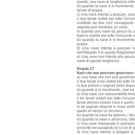
questo; una nave di lunghezza infer
iii) quando la nave è in movimento, c
fanale di poppa.
c) Una nave intenta a pescare, salv
i) due fanali visibili per tutto l'or
costituito da due coni sovrapposti c
segnale può mostrare un cesto;
ii) quando una nave da pesca ha un
bianca visibile per tutto l'orizzonte 
iii) quando la nave è in movimento, c
poppa.
d) Una nave intenta a pescare nel
nell'Allegato II di questo Regolamen
e) Una nave non intenta alla pesca n
nave di uguale lunghezza.
Regola 27
Navi che non possono governare o
a) Una nave che non può governar
i) due fanali rossi visibili per tutto 
ii) due palloni o segnali simili dispo
iii) quando è in movimento, cioè ha a
b) Una nave con manovrabilità limit
i) tre fanali visibili per tutto l'ori
fanali devono essere rossi e quello
ii) tre segnali disposti in linea ver
quello di mezzo un biconico;
iii) quando la nave ha abbrivo, i fana
iv) quando la nave e all'ancora, oltre 
c) Una nave impegnata in operazione
prescritti nel paragrafo b) i) e ii) d
d) Una nave intenta a dragare o a