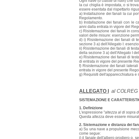
Ogni nave (o classe di navi) che so
la cui chiglia è impostata, o si tro
essere esentata dal rispettarlo rigu
a) Installazione dei fanali la cui p
Regolamento.
b) Installazione dei fanali con le c
anni dalla entrata in vigore del Re
c) Risistemazione dei fanali in co
valori delle misure: esenzione per
d) i) Risistemazione dei fanali di 
sezione 3 a) dell'Allegato I: esenz
ii) Risistemazione dei fanali di tes
della sezione 3 a) dell'Allegato I 
e) Risistemazione dei fanali di test
di entrata in vigore del presente R
f) Risistemazione dei fanali lateral
entrata in vigore del presente Reg
g) Requisiti dell'apparecchiatura e s
ALLEGATO I
al COLREG 
SISTEMAZIONE E CARATTERISTIC
1. Definizione
L'espressione "
altezza al di sopra d
Questa altezza deve essere misurata a
2. Sistemazione e distanza dei fana
a) Su una nave a propulsione meccan
come segue:
i) il fanale dell'albero prodiero o, 