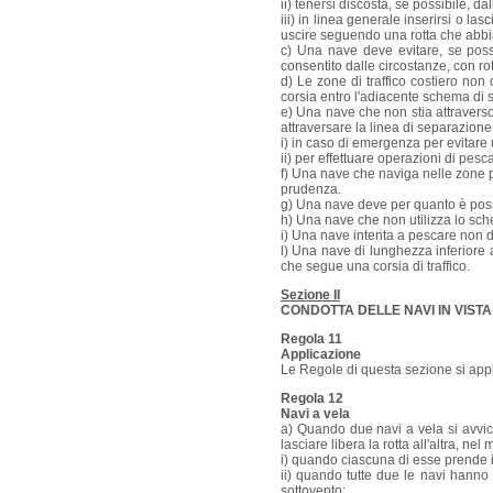
ii) tenersi discosta, se possibile, da
iii) in linea generale inserirsi o la
uscire seguendo una rotta che abbia 
c) Una nave deve evitare, se possib
consentito dalle circostanze, con rot
d) Le zone di traffico costiero no
corsia entro l'adiacente schema di s
e) Una nave che non stia attravers
attraversare la linea di separazione
i) in caso di emergenza per evitare
ii) per effettuare operazioni di pes
f) Una nave che naviga nelle zone p
prudenza.
g) Una nave deve per quanto è possi
h) Una nave che non utilizza lo sch
i) Una nave intenta a pescare non de
l) Una nave di lunghezza inferiore
che segue una corsia di traffico.
Sezione II
CONDOTTA DELLE NAVI IN VIST
Regola 11
Applicazione
Le Regole di questa sezione si applic
Regola 12
Navi a vela
a) Quando due navi a vela si avvici
lasciare libera la rotta all'altra, ne
i) quando ciascuna di esse prende il v
ii) quando tutte due le navi hanno 
sottovento;