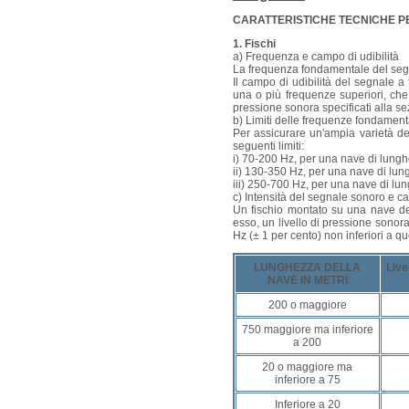
CARATTERISTICHE TECNICHE P
1. Fischi
a) Frequenza e campo di udibilità
La frequenza fondamentale del seg
Il campo di udibilità del segnale 
una o più frequenze superiori, che
pressione sonora specificati alla se
b) Limiti delle frequenze fondament
Per assicurare un'ampia varietà de
seguenti limiti:
i) 70-200 Hz, per una nave di lungh
ii) 130-350 Hz, per una nave di lun
iii) 250-700 Hz, per una nave di lun
c) Intensità del segnale sonoro e ca
Un fischio montato su una nave de
esso, un livello di pressione sono
Hz (± 1 per cento) non inferiori a qu
LUNGHEZZA DELLA
Live
NAVE IN METRI
200 o maggiore
750 maggiore ma inferiore
a 200
20 o maggiore ma
inferiore a 75
Inferiore a 20