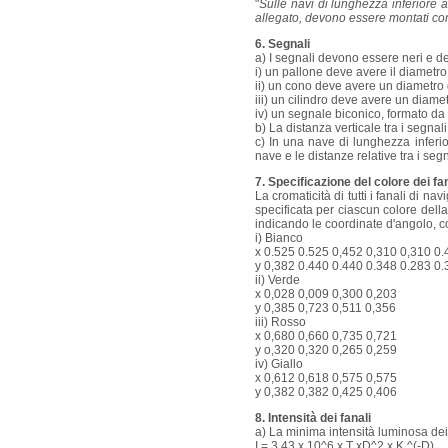
"
Sulle navi di lunghezza inferiore a
allegato, devono essere montati con 
6. Segnali
a) I segnali devono essere neri e d
i) un pallone deve avere il diametro
ii) un cono deve avere un diametro 
iii) un cilindro deve avere un diame
iv) un segnale biconico, formato da d
b) La distanza verticale tra i segna
c) In una nave di lunghezza inferio
nave e le distanze relative tra i se
7. Specificazione del colore dei fan
La cromaticità di tutti i fanali di 
specificata per ciascun colore della
indicando le coordinate d'angolo, 
i) Bianco
x 0.525 0.525 0,452 0,310 0,310 0.
y 0,382 0.440 0.440 0.348 0.283 0.
ii) Verde
x 0,028 0,009 0,300 0,203
y 0,385 0,723 0,511 0,356
iii) Rosso
x 0,680 0,660 0,735 0,721
y o,320 0,320 0,265 0,259
iv) Giallo
x 0,612 0,618 0,575 0,575
y 0,382 0,382 0,425 0,406
8. Intensità dei fanali
a) La minima intensità luminosa dei
I = 3,43 x 10^6 x T xD^2 x K ^(-D)