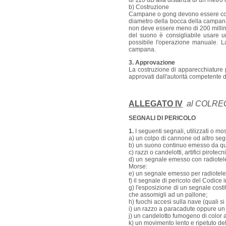
di 110 dB alla distanza di un metro
b) Costruzione
Campane o gong devono essere costru
diametro della bocca della campana
non deve essere meno di 200 millime
del suono è consigliabile usare 
possibile l'operazione manuale. L
campana.
3. Approvazione
La costruzione di apparecchiature 
approvati dall'autorità competente de
ALLEGATO IV
al COLRE
SEGNALI DI PERICOLO
1.
I seguenti segnali, utilizzati o m
a) un colpo di cannone od altro segn
b) un suono continuo emesso da qua
c) razzi o candelotti, artifici pirotecn
d) un segnale emesso con radioteleg
Morse:
e) un segnale emesso per radiotele
f) il segnale di pericolo del Codice 
g) l'esposizione di un segnale cost
che assomigli ad un pallone;
h) fuochi accesi sulla nave (quali si
i) un razzo a paracadute oppure un
j) un candelotto fumogeno di color 
k) un movimento lento e ripetuto del