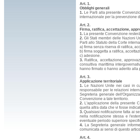
Art. 1.
Obblighi generali
1.
Le Parti alla presente Convenzio
internazionale per la prevenzione d
Art. 2.
Firma, ratifica, accettazione, app
1.
La presente Convenzione resterà 
2.
Gli Stati membri delle Nazioni Un
Parti allo Statuto della Corte inte
a) firma senza riserva di ratifica, 
b) firma soggetta a ratifica, accett
c) adesione.
3.
Ratifica, accettazione, approv
consultiva marittima intergovernat
hanno firmato o hanno aderito alla 
Art. 3.
Applicazione territoriale
1.
Le Nazioni Unite nei casi in cui
responsabile per le relazioni intern
Segreteria generale dell'Organizza
Convenzione a tale territorio.
2.
L'applicazione della presente Co
quella altra data che vi fosse indica
3.
Qualsiasi notificazione fatta ai se
nella notificazione stessa e l'es
eventuale periodo superiore specific
4.
La Segreteria generale informerà
comunicata ai sensi di questo artico
Art. 4.