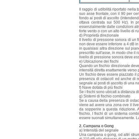
Il raggio di udibilità riportato nel
suo asse frontale, con il 90 per ce
fondo ai posti di ascolto (intenden
ottava centrata sui 500 Hz). In p
essenzialmente dalle condizioni atmo
forte vento o con un alto livello di
d) Proprietà direzionale
Il livello di pressione sonora di un 
non deve essere inferiore a 4 dB in m
in qualsiasi altra direzione sul pia
prescritto sull'asse, in modo che il r
livello di pressione sonora deve esse
e) Ubicazione dei fischi
Quando un fischio direzionale deve
intensità diretta esattamente verso 
Un fischio deve essere piazzato il p
presenza di ostacoli ed anche di re
segnale ai posti di ascolto di una
f) Nave dotata di più fischi
Se i fischi sono ubicati a distanza 
g) Sistemi di fischio combinato
Se a causa della presenza di ostacol
viene ad avere una zona ove il livel
da sopperire a questa riduzione. 
fischio. I fischi di un sistema com
essere suonati simultaneamente. La f
2. Campana o Gong
a) Intensità del segnale
Una campana o gong, od altri strume