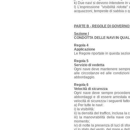
k) Due navi si devono intendere in v
l) L'espressione "
visibilità ridotta
" 
acquazzoni, tempeste di sabbia o qu
PARTE B - REGOLE DI GOVERN
Sezione I
CONDOTTA DELLE NAVI IN QUALSI
Regola 4
Applicazione
Le Regole riportate in questa sezione
Regola 5
Servizio di vedetta
Ogni nave deve mantenere sempre un 
alle circostanze ed alle condizio
abbordaggio.
Regola 6
Velocità di sicurezza
Ogni nave deve sempre procedere a
abbordaggi e di essere arrestata 
velocità di sicurezza i seguenti fatt
a) Per tutte le navi:
i) la visibilità:
ii) la densità del traffico, inclusa la
iii) la manovrabilità della nave co
momento;
iv) di notte la presenza di luci di s
v) lo stato del vento, del mare e del