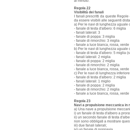
al minuto.
Regola 22
Visibilità dei fanali
I fanali prescritti da queste Regole
da essere visibili alle seguenti dis
a) Per le navi di lunghezza uguale o
- fanale di testa d'albero: 6 miglia
- fanali laterali: 3
- fanale di poppa: 3 miglia
- fanale di rimorchio: 3 miglia
- fanale a luce bianca, rossa, verde o
b) Per le navi di lunghezza uguale o
- fanale di testa d'albero: 5 miglia 
- fanali laterali: 2 miglia
- fanale di poppa: 2 miglia
- fanale di rimorchio: 2 miglia
- fanale a luce bianca, rossa, verde o
c) Per le navi di lunghezza inferiore
- fanale di testa d'albero: 2 miglia
- fanali laterali: 1 miglio
- fanale di poppa: 2 miglia
- fanale di rimorchio: 2 miglia
- fanale a luce bianca, rossa, verde o
Regola 23
Navi a propulsione meccanica in 
a) Una nave a propulsione meccani
i) un fanale di testa d'albero a prora
ii) un secondo fanale di testa d'alb
non sono obbligati a mostrare ques
iii) due fanali laterali;
iv) un fanale di poppavia.