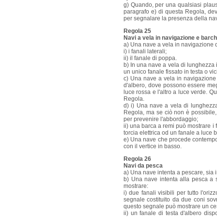
g) Quando, per una qualsiasi plausi
paragrafo e) di questa Regola, dev
per segnalare la presenza della nave
Regola 25
Navi a vela in navigazione e barc
a) Una nave a vela in navigazione 
i) i fanali laterali;
ii) il fanale di poppa.
b) In una nave a vela di lunghezza i
un unico fanale fissato in testa o vi
c) Una nave a vela in navigazione o
d'albero, dove possono essere meglio 
luce rossa e l'altro a luce verde. 
Regola.
d) i) Una nave a vela di lunghezza 
Regola, ma se ciò non è possibile,
per prevenire l'abbordaggio;
ii) una barca a remi può mostrare i 
torcia elettrica od un fanale a luce
e) Una nave che procede contempor
con il vertice in basso.
Regola 26
Navi da pesca
a) Una nave intenta a pescare, sia i
b) Una nave intenta alla pesca a s
mostrare:
i) due fanali visibili per tutto l'or
segnale costituito da due coni sovr
questo segnale può mostrare un ce
ii) un fanale di testa d'albero dis