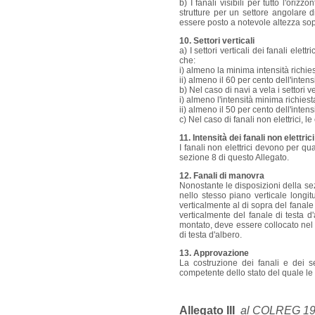
b) I fanali visibili per tutto l'ori
strutture per un settore angolare 
essere posto a notevole altezza sop
10. Settori verticali
a) I settori verticali dei fanali elet
che:
i) almeno la minima intensità richies
ii) almeno il 60 per cento dell'inten
b) Nel caso di navi a vela i settori ve
i) almeno l'intensità minima richiest
ii) almeno il 50 per cento dell'inten
c) Nel caso di fanali non elettrici, l
11. Intensità dei fanali non elettrici
I fanali non elettrici devono per qu
sezione 8 di questo Allegato.
12. Fanali di manovra
Nonostante le disposizioni della sez
nello stesso piano verticale longit
verticalmente al di sopra del fanale
verticalmente del fanale di testa 
montato, deve essere collocato nel p
di testa d'albero.
13. Approvazione
La costruzione dei fanali e dei se
competente dello stato del quale le
Allegato III
al COLREG 1