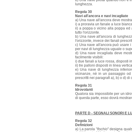
b) Una nave pilota quando non è imp
lunghezza.
Regola 30
Navi all'ancora e navi incagliate
a) Una nave all'ancora deve mostra
i) a proravia un fanale a luce bianca
ii) a poppa o vicino alla poppa ed a
tutto l'orizzonte.
b) Una nave all'ancora di lunghezza
l'orizzonte, invece dei fanali prescr
c) Una nave all'ancora può usare i f
per navi di lunghezza uguale o supe
d) Una nave incagliata deve mostra
facilmente visibili:
i) due fanali a luce rossa, disposti in 
ii) tre palloni disposti in linea vertica
e) Una nave di lunghezza inferior
vicinanze, nè in un passaggio od 
prescritti nei paragrafi a), b) o d) di
Regola 31
Idrovolanti
Qualora sia impossibile per un idrov
di questa parte, esso dovrà mostrare i
PARTE D - SEGNALI SONORI E L
Regola 32
Definizioni
a) La parola "
fischio
" designa quals