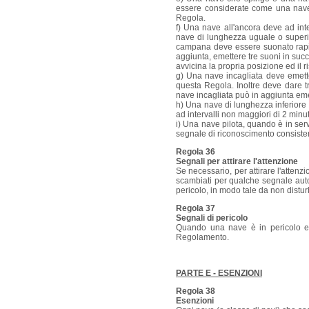
essere considerate come una nave 
Regola.
f) Una nave all'ancora deve ad in
nave di lunghezza uguale o super
campana deve essere suonato rapid
aggiunta, emettere tre suoni in su
avvicina la propria posizione ed il 
g) Una nave incagliata deve emetter
questa Regola. Inoltre deve dare t
nave incagliata può in aggiunta eme
h) Una nave di lunghezza inferiore 
ad intervalli non maggiori di 2 minu
i) Una nave pilota, quando è in servi
segnale di riconoscimento consisten
Regola 36
Segnali per attirare l'attenzione
Se necessario, per attirare l'atten
scambiati per qualche segnale autor
pericolo, in modo tale da non disturb
Regola 37
Segnali di pericolo
Quando una nave è in pericolo ed 
Regolamento.
PARTE E - ESENZIONI
Regola 38
Esenzioni