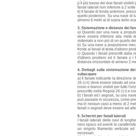
j) Il più basso dei due fanali visibil
fanali laterali non inferiore a 2 volte
k) Il fanale di fonda anteriore, pre
quello posteriore. Su una nave di l
almeno 6 metri al di sopra dello sca
3. Sistemazione e distanze dei fan
a) Quando per una nave a propulsio
deve essere inferiore alla metà 
sistemato a non più di un quarto del
b) Su una nave a propulsione mecca
fronte ai fanali di testa d'albero p
c) Quando i fanali prescritti dalla r
d'albero prodiero ed il fanale o i f
distanza orizzontale di almeno 2 met
4. Dettagli sulla sistemazione de
subacquee
a) Il fanale indicante la direzione 
26 c) ii) deve essere situato ad una
rosso e bianco visibili per tutto l'o
prescritto nella Regola 26 c) i) e non
b) I fanali ed i segnali, su una nav
può passare in sicurezza, come presc
ma in nessun caso a meno di 2 metri 
fanali o segnali deve essere ad altez
5. Schermi per fanali laterali
I fanali laterali delle navi di lun
nero opaco ed aventi le caratteristi
un singolo filamento verticale ed
necessari.