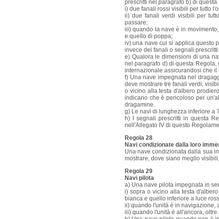
prescritti nel paragrafo b) di ques
i) due fanali rossi visibili per tutto 
ii) due fanali verdi visibili per tu
passare;
iii) quando la nave è in movimento, c
e quello di poppa;
iv) una nave cui si applica questo pa
invece dei fanali o segnali prescritti 
e) Qualora le dimensioni di una na
nel paragrafo d) di questa Regola, 
internazionale assicurandosi che il s
f) Una nave impegnata nel dragaggi
deve mostrare tre fanali verdi, visib
o vicino alla testa d'albero prodier
indicano che è pericoloso per un'a
dragamine.
g) Le navi di lunghezza inferiore a 7
h) I segnali prescritti in questa 
nell'Allegato IV di questo Regolame
Regola 28
Navi condizionate dalla loro imme
Una nave condizionata dalla sua imm
mostrare, dove siano meglio visibili, 
Regola 29
Navi pilota
a) Una nave pilota impegnata in ser
i) sopra o vicino alla testa d'albero
bianca e quello inferiore a luce ros
ii) quando l'unità è in navigazione, 
iii) quando l'unità è all'ancora, oltre