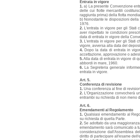
Entrata in vigore
1.
a) La presente Convenzione entrer
delle cui flotte mercantili costi
raggiunta prima) della flotta mondial
b) Nonostante le disposizioni della
1976.
2.
L'entrata in vigore per gli Stati
aver rispettato le condizioni prescr
data di entrata in vigore della Con
3.
L'entrata in vigore per gli Stat
vigore, avversa alla data del deposit
4.
Dopo la data di entrata in vigor
accettazione, approvazione o adesi
5.
Alla data di entrata in vigore di
abbordi in mare, 1960.
6.
La Segreteria generale informer
entrata in vigore.
Art. 5.
Conferenza di revisione
1.
Una conferenza al fine di revisi
2.
L'Organizzazione convocherà una 
entrambi su richiesta di non meno di
Art. 6.
Emendamenti al Regolamento
1.
Qualsiasi emendamento al Regola
su richiesta di quella Parte.
2.
Se adottato da una maggioranza de
emendamento sarà comunicato a tutt
considerazione dall'Assemblea del
diritto di partecipare all'esame de