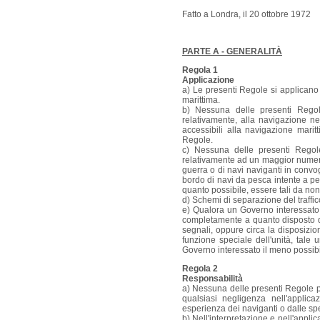
Fatto a Londra, il 20 ottobre 1972
PARTE A - GENERALITÀ
Regola 1
Applicazione
a) Le presenti Regole si applicano 
marittima.
b) Nessuna delle presenti Regole
relativamente, alla navigazione nel
accessibili alla navigazione marit
Regole.
c) Nessuna delle presenti Regole
relativamente ad un maggior numero 
guerra o di navi naviganti in convo
bordo di navi da pesca intente a pes
quanto possibile, essere tali da non
d) Schemi di separazione del traffic
e) Qualora un Governo interessato 
completamente a quanto disposto dall
segnali, oppure circa la disposizio
funzione speciale dell'unità, tale
Governo interessato il meno possibi
Regola 2
Responsabilità
a) Nessuna delle presenti Regole p
qualsiasi negligenza nell'applica
esperienza dei naviganti o dalle spe
b) Nell'interpretazione e nell'appli