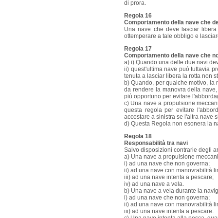
di prora.
Regola 16
Comportamento della nave che deve
Una nave che deve lasciar libera 
ottemperare a tale obbligo e lasciare
Regola 17
Comportamento della nave che n
a) i) Quando una delle due navi deve 
ii) quest'ultima nave può tuttavia p
tenuta a lasciar libera la rotta non
b) Quando, per qualche motivo, la n
da rendere la manovra della nave, 
più opportuno per evitare l'abborda
c) Una nave a propulsione meccanica
questa regola per evitare l'abbo
accostare a sinistra se l'altra nave si
d) Questa Regola non esonera la nav
Regola 18
Responsabilità tra navi
Salvo disposizioni contrarie degli art
a) Una nave a propulsione meccanica
i) ad una nave che non governa;
ii) ad una nave con manovrabilità li
iii) ad una nave intenta a pescare;
iv) ad una nave a vela.
b) Una nave a vela durante la naviga
i) ad una nave che non governa;
ii) ad una nave con manovrabilità li
iii) ad una nave intenta a pescare.