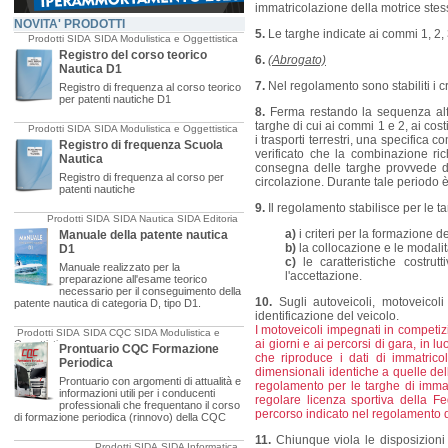
immatricolazione della motrice stes
NOVITA' PRODOTTI
5.
Le targhe indicate ai commi 1, 2, 
Prodotti SIDA
SIDA Modulistica e Oggettistica
Registro del corso teorico
6.
(Abrogato)
Nautica D1
7.
Nel regolamento sono stabiliti i cr
Registro di frequenza al corso teorico
per patenti nautiche D1
8.
Ferma restando la sequenza alfa
targhe di cui ai commi 1 e 2, ai cost
Prodotti SIDA
SIDA Modulistica e Oggettistica
i trasporti terrestri, una specifica 
Registro di frequenza Scuola
verificato che la combinazione rich
Nautica
consegna delle targhe provvede dire
Registro di frequenza al corso per
circolazione. Durante tale periodo è
patenti nautiche
9.
Il regolamento stabilisce per le ta
Prodotti SIDA
SIDA Nautica
SIDA Editoria
a)
i criteri per la formazione d
Manuale della patente nautica
b)
la collocazione e le modalit
D1
c)
le caratteristiche costrut
Manuale realizzato per la
l'accettazione.
preparazione all'esame teorico
necessario per il conseguimento della
10.
Sugli autoveicoli, motoveicoli
patente nautica di categoria D, tipo D1.
identificazione del veicolo.
I motoveicoli impegnati in competiz
Prodotti SIDA
SIDA CQC
SIDA Modulistica e
ai giorni e ai percorsi di gara, in l
Oggettistica
Prontuario CQC Formazione
che riproduce i dati di immatricol
Periodica
dimensionali identiche a quelle dell
Prontuario con argomenti di attualità e
regolamento per le targhe di immatri
informazioni utili per i conducenti
regolare licenza sportiva della Fe
professionali che frequentano il corso
percorso indicato nel regolamento 
di formazione periodica (rinnovo) della CQC
11.
Chiunque viola le disposizioni
Prodotti SIDA
SIDA Informatica