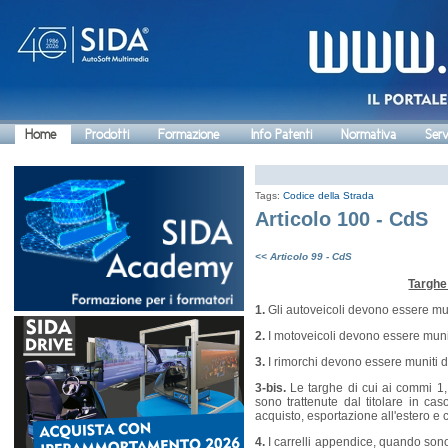
Home
Prodotti
Formazione
Info Patenti
Normativa
Serv
Tags:
Codice della Strada
Articolo 100 - CdS
<< Articolo 99 - CdS
Targhe 
1.
Gli autoveicoli devono essere mun
2.
I motoveicoli devono essere munit
3.
I rimorchi devono essere muniti d
3-bis.
Le targhe di cui ai commi 1
sono trattenute dal titolare in cas
acquisto, esportazione all'estero e
4.
I carrelli appendice, quando sono