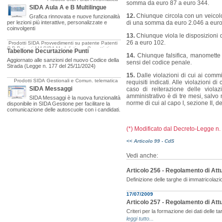
somma da euro 87 a euro 344.
SIDA Aula A e B Multilingue
12.
Chiunque circola con un veicolo
Grafica rinnovata e nuove funzionalità
per lezioni più interattive, personalizzate e
di una somma da euro 2.046 a euro
coinvolgenti
13.
Chiunque viola le disposizioni
26 a euro 102.
Prodotti SIDA
Provvedimenti su patente
Patenti
C-D
Patenti AM
SIDA Modulistica e Oggettistica
Tabellone Decurtazione Punti
14.
Chiunque falsifica, manomette 
Aggiornato alle sanzioni del nuovo Codice della
sensi del codice penale.
Strada (Legge n. 177 del 25/11/2024)
15.
Dalle violazioni di cui ai comm
Prodotti SIDA
Gestionali e Comun. telematica
requisiti indicati. Alle violazioni
SIDA Messaggi
caso di reiterazione delle viola
amministrativo è di tre mesi, salvo 
SIDA Messaggi è la nuova funzionalità
norme di cui al capo I, sezione II, del
disponibile in SIDA Gestione per facilitare la
comunicazione delle autoscuole con i candidati.
(*) Modificato dal Decreto-Legge n
<< Articolo 99 - CdS
Vedi anche:
Articolo 256 - Regolamento di Att
Definizione delle targhe di immatricolazio
17/07/2009
Articolo 257 - Regolamento di Att
Criteri per la formazione dei dati delle t
leggi tutto...