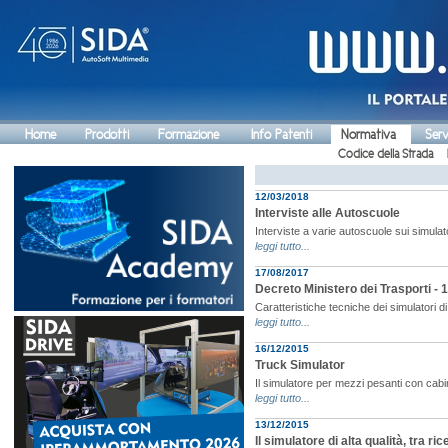
Home
Prodotti
Formazione
Info Patenti
Normativa
Serv
Codice della Strada
12/03/2018
Interviste alle Autoscuole
Interviste a varie autoscuole sui simulat
leggi tutto...
17/08/2017
Decreto Ministero dei Trasporti - 1
Caratteristiche tecniche dei simulatori di 
leggi tutto...
16/12/2015
Truck Simulator
Il simulatore per mezzi pesanti con cab
leggi tutto...
13/12/2015
Il simulatore di alta qualità, tra r