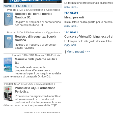
La formazione professionale di alto livell
NOVITA' PRODOTTI
leggi tutto...
Prodotti SIDA
SIDA Modulistica e Oggettistica
22/10/2015
Registro del corso teorico
Nautica D1
Mezzi pesanti
Registro di frequenza al corso teorico
Il simulatore di alta qualità per le patent
per patenti nautiche D1
leggi tutto...
Prodotti SIDA
SIDA Modulistica e Oggettistica
19/12/2012
Registro di frequenza Scuola
Concorso Virtual Driving: ecco i vi
Nautica
Le foto più belle alla guida dei simulator
Registro di frequenza al corso per
leggi tutto...
patenti nautiche
|
Meno recenti>>>
Prodotti SIDA
SIDA Nautica
SIDA Editoria
Manuale della patente nautica
D1
Manuale realizzato per la
preparazione all'esame teorico
necessario per il conseguimento della
patente nautica di categoria D, tipo D1.
Prodotti SIDA
SIDA CQC
SIDA Modulistica e
Oggettistica
Prontuario CQC Formazione
Periodica
Prontuario con argomenti di attualità e
informazioni utili per i conducenti
professionali che frequentano il corso
di formazione periodica (rinnovo) della CQC
Prodotti SIDA
SIDA Informatica