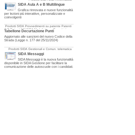
SIDA Aula A e B Multilingue
Grafica rinnovata e nuove funzionalità
per lezioni più interattive, personalizzate e
coinvolgenti
Prodotti SIDA
Provvedimenti su patente
Patenti
C-D
Patenti AM
SIDA Modulistica e Oggettistica
Tabellone Decurtazione Punti
Aggiornato alle sanzioni del nuovo Codice della
Strada (Legge n. 177 del 25/11/2024)
Prodotti SIDA
Gestionali e Comun. telematica
SIDA Messaggi
SIDA Messaggi è la nuova funzionalità
disponibile in SIDA Gestione per facilitare la
comunicazione delle autoscuole con i candidati.