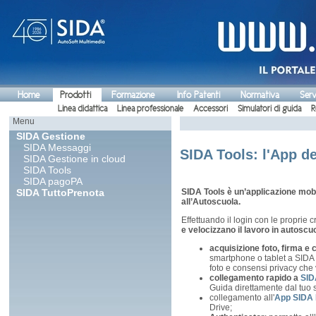
Home
Prodotti
Formazione
Info Patenti
Normativa
Serv
Linea didattica
Linea professionale
Accessori
Simulatori di guida
R
Menu
SIDA Gestione
SIDA Messaggi
SIDA Tools: l'App d
SIDA Gestione in cloud
SIDA Tools
SIDA pagoPA
SIDA TuttoPrenota
SIDA Tools è un’applicazione mobil
all’Autoscuola.
Effettuando il login con le proprie 
e velocizzano il lavoro in autoscu
acquisizione foto, firma e 
smartphone o tablet a SIDA 
foto e consensi privacy che
collegamento rapido a
SID
Guida direttamente dal tuo 
collegamento all'
App SIDA 
Drive;