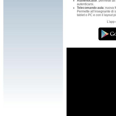
Authenticator
: permette all
autenticarsi.
Telecomando aula
: nuova 
Permette all’insegnante di 
tablet o PC e con il layout pi
L'app 