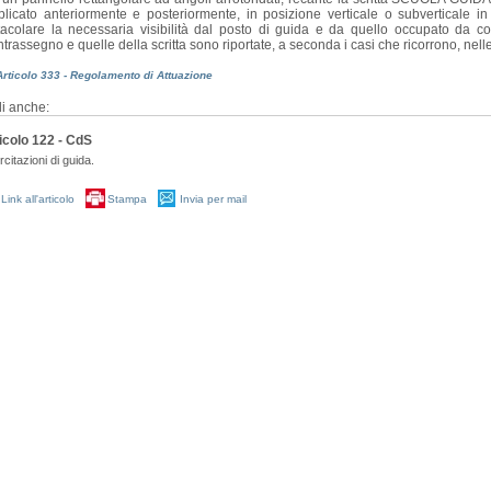
plicato anteriormente e posteriormente, in posizione verticale o subverticale i
tacolare la necessaria visibilità dal posto di guida e da quello occupato da co
trassegno e quelle della scritta sono riportate, a seconda i casi che ricorrono, nell
Articolo 333 - Regolamento di Attuazione
i anche:
icolo 122 - CdS
citazioni di guida.
Link all'articolo
Stampa
Invia per mail