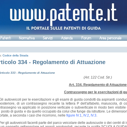
 Patenti
Normativa
Servizi
Azienda
Forum
Area personale
s:
Codice della Strada
rticolo 334 - Regolamento di Attuazione
Articolo 333 - Regolamento di Attuazione
(Art. 122 Cod. Str.)
Art. 334. Regolamento di Attuazione
Contrassegno per le esercitazioni di gu
li autoveicoli per le esercitazioni e gli esami di guida condotti da aspiranti condu
posteriore, di un contrassegno recante la lettera P dell'alfabeto, maiuscola, di co
ntrassegno va applicato in posizione verticale o subverticale in modo ben visibile e
l posto di guida e da quello occupato da colui che funge da istruttore. Le dimension
ortate, a seconda i casi che ricorrono, nelle
figure IV.1
,
IV.2
,
IV.3
.
er gli autoveicoli facenti parte del parco veicolare delle autoscuole o dei centri di 
 un pannello rettangolare ad angoli arrotondati, recante la scritta SCUOLA GUIDA, 