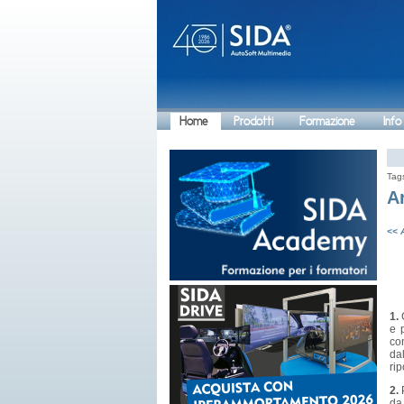
Home
Prodotti
Formazione
Info
Tag
A
<< 
1.
G
e 
co
da
rip
2.
P
da