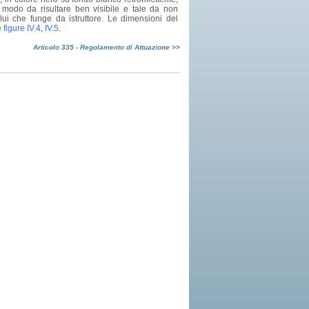
n modo da risultare ben visibile e tale da non
lui che funge da istruttore. Le dimensioni del
e
figure IV.4
,
IV.5
.
Articolo 335 - Regolamento di Attuazione >>