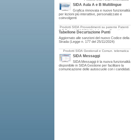
SIDA Aula A e B Multilingue
Grafica rinnovata e nuove funzionalità
per lezioni più interattive, personalizzate e
coinvolgenti
Prodotti SIDA
Provvedimenti su patente
Patenti
C-D
Patenti AM
SIDA Modulistica e Oggettistica
Tabellone Decurtazione Punti
Aggiornato alle sanzioni del nuovo Codice della
Strada (Legge n. 177 del 25/11/2024)
Prodotti SIDA
Gestionali e Comun. telematica
SIDA Messaggi
SIDA Messaggi è la nuova funzionalità
disponibile in SIDA Gestione per facilitare la
comunicazione delle autoscuole con i candidati.