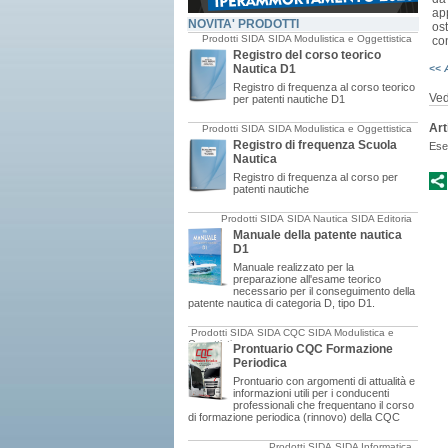
ap
NOVITA' PRODOTTI
os
Prodotti SIDA
SIDA Modulistica e Oggettistica
con
Registro del corso teorico
Nautica D1
<< 
Registro di frequenza al corso teorico
Ved
per patenti nautiche D1
Art
Prodotti SIDA
SIDA Modulistica e Oggettistica
Registro di frequenza Scuola
Eser
Nautica
Registro di frequenza al corso per
patenti nautiche
Prodotti SIDA
SIDA Nautica
SIDA Editoria
Manuale della patente nautica
D1
Manuale realizzato per la
preparazione all'esame teorico
necessario per il conseguimento della
patente nautica di categoria D, tipo D1.
Prodotti SIDA
SIDA CQC
SIDA Modulistica e
Oggettistica
Prontuario CQC Formazione
Periodica
Prontuario con argomenti di attualità e
informazioni utili per i conducenti
professionali che frequentano il corso
di formazione periodica (rinnovo) della CQC
Prodotti SIDA
SIDA Informatica