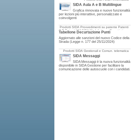
SIDA Aula A e B Multilingue
Grafica rinnovata e nuove funzionalità
per lezioni più interattive, personalizzate e
coinvolgenti
Prodotti SIDA
Provvedimenti su patente
Patenti
C-D
Patenti AM
SIDA Modulistica e Oggettistica
Tabellone Decurtazione Punti
Aggiornato alle sanzioni del nuovo Codice della
Strada (Legge n. 177 del 25/11/2024)
Prodotti SIDA
Gestionali e Comun. telematica
SIDA Messaggi
SIDA Messaggi è la nuova funzionalità
disponibile in SIDA Gestione per facilitare la
comunicazione delle autoscuole con i candidati.