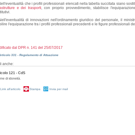
ell'eventualità che i profili professionali elencati nella tabella succitata siano sostitu
rastrutture e dei trasporti
, con proprio provvedimento, stabilisce l'equiparazione 
itutivi.
ell'eventualità di innovazioni nell'ordinamento giuridico del personale, il minist
bilire l'equiparazione tra i profili professionali precedenti e le figure professionali
ificato dal DPR n. 141 del 25/07/2017
Articolo 331 - Regolamento di Attuazione
i anche:
icolo 121 - CdS
me di idoneità.
Link all'articolo
Stampa
Invia per mail