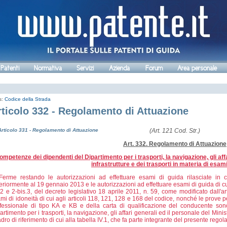
 Patenti
Normativa
Servizi
Azienda
Forum
Area personale
s:
Codice della Strada
rticolo 332 - Regolamento di Attuazione
Articolo 331 - Regolamento di Attuazione
(Art. 121 Cod. Str.)
Art. 332. Regolamento di Attuazione
ompetenze dei dipendenti del Dipartimento per i trasporti, la navigazione, gli affa
infrastrutture e dei trasporti in materia di esami
erme restando le autorizzazioni ad effettuare esami di guida rilasciate in c
eriormente al 19 gennaio 2013 e le autorizzazioni ad effettuare esami di guida di cui 
.2 e 2-bis.3, del decreto legislativo 18 aprile 2011, n. 59, come modificato dall'ar
mi di idoneità di cui agli articoli 118, 121, 128 e 168 del codice, nonché le prove pe
fessionale di tipo KA e KB e della carta di qualificazione del conducente sono 
artimento per i trasporti, la navigazione, gli affari generali ed il personale del Minist
dro di riferimento di cui alla tabella IV.1, che fa parte integrante del presente rego