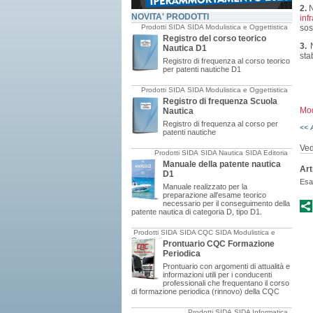
2.
N
NOVITA' PRODOTTI
inf
Prodotti SIDA
SIDA Modulistica e Oggettistica
sost
Registro del corso teorico
3.
N
Nautica D1
sta
Registro di frequenza al corso teorico
per patenti nautiche D1
Prodotti SIDA
SIDA Modulistica e Oggettistica
Registro di frequenza Scuola
Mod
Nautica
Registro di frequenza al corso per
<< 
patenti nautiche
Ved
Prodotti SIDA
SIDA Nautica
SIDA Editoria
Manuale della patente nautica
Art
D1
Esa
Manuale realizzato per la
preparazione all'esame teorico
necessario per il conseguimento della
patente nautica di categoria D, tipo D1.
Prodotti SIDA
SIDA CQC
SIDA Modulistica e
Oggettistica
Prontuario CQC Formazione
Periodica
Prontuario con argomenti di attualità e
informazioni utili per i conducenti
professionali che frequentano il corso
di formazione periodica (rinnovo) della CQC
Prodotti SIDA
SIDA Informatica