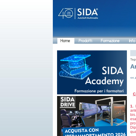
Home
Prodotti
Formazione
Info
Tag
A
<< 
C
1.
F
ant
bis
esa
pro
Dip
qua