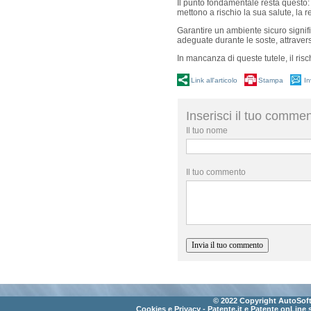
Il punto fondamentale resta questo: s
mettono a rischio la sua salute, la r
Garantire un ambiente sicuro signif
adeguate durante le soste, attravers
In mancanza di queste tutele, il ris
Link all'articolo
Stampa
In
Inserisci il tuo comme
Il tuo nome
Il tuo commento
© 2022 Copyright AutoSoft 
Cookies e Privacy
- Patente.it e Patente onLine 