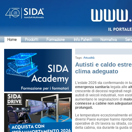
Home
Prodotti
Formazione
Info Patenti
Normativa
Serv
Tags:
Attualità
Autisti e caldo estr
clima adeguato
L’estate 2026 sta confermando in tu
emergenza sanitaria
legata alle
al
crescente di decessi registrati negli
autisti di veicoli industriali, non esi
aumentano le segnalazioni di
malor
connesse a cabine non adeguatamen
prolungati.
Le temperature eccezionalmente ele
diversi Paesi europei hanno riportat
operative di chi lavora su strada, co
della cabina, sia durante la guida si