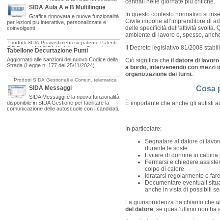
centrali nelle giornate più critiche.
SIDA Aula A e B Multilingue
In questo contesto normativo si inse
Grafica rinnovata e nuove funzionalità
Civile impone all’imprenditore di ado
per lezioni più interattive, personalizzate e
delle specificità dell’attività svolta
coinvolgenti
ambiente di lavoro e, spesso, anche
Prodotti SIDA
Provvedimenti su patente
Patenti
Il Decreto legislativo 81/2008 stabili
C-D
Patenti AM
SIDA Modulistica e Oggettistica
Tabellone Decurtazione Punti
Aggiornato alle sanzioni del nuovo Codice della
Ciò significa che
il datore di lavor
Strada (Legge n. 177 del 25/11/2024)
a bordo, intervenendo con mezzi i
organizzazione dei turni.
Prodotti SIDA
Gestionali e Comun. telematica
Cosa p
SIDA Messaggi
SIDA Messaggi è la nuova funzionalità
È importante che anche gli autisti a
disponibile in SIDA Gestione per facilitare la
comunicazione delle autoscuole con i candidati.
In particolare:
Segnalare al datore di lavor
durante le soste
Evitare di dormire in cabina
Fermarsi e chiedere assisten
colpo di calore
Idratarsi regolarmente e fa
Documentare eventuali situa
anche in vista di possibili 
La giurisprudenza ha chiarito che
u
del datore
, se quest’ultimo non ha 