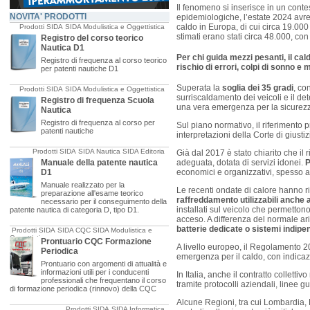
Il fenomeno si inserisce in un cont
NOVITA' PRODOTTI
epidemiologiche, l’estate 2024 avre
caldo in Europa, di cui circa 19.000 
Prodotti SIDA
SIDA Modulistica e Oggettistica
stimati erano stati circa 48.000, c
Registro del corso teorico
Nautica D1
Per chi guida mezzi pesanti, il ca
Registro di frequenza al corso teorico
rischio di errori, colpi di sonno e
per patenti nautiche D1
Superata la
soglia dei 35 gradi
, co
Prodotti SIDA
SIDA Modulistica e Oggettistica
surriscaldamento dei veicoli e il de
Registro di frequenza Scuola
una vera emergenza per la sicurez
Nautica
Registro di frequenza al corso per
Sul piano normativo, il riferimento pr
patenti nautiche
interpretazioni della Corte di giust
Prodotti SIDA
SIDA Nautica
SIDA Editoria
Già dal 2017 è stato chiarito che il
Manuale della patente nautica
adeguata, dotata di servizi idonei.
P
D1
economici e organizzativi, spesso af
Manuale realizzato per la
Le recenti ondate di calore hanno ri
preparazione all'esame teorico
raffreddamento utilizzabili anche 
necessario per il conseguimento della
installati sul veicolo che permetto
patente nautica di categoria D, tipo D1.
acceso. A differenza del normale ari
batterie dedicate o sistemi indipe
Prodotti SIDA
SIDA CQC
SIDA Modulistica e
Oggettistica
Prontuario CQC Formazione
A livello europeo, il Regolamento 20
Periodica
emergenza per il caldo, con indicazi
Prontuario con argomenti di attualità e
informazioni utili per i conducenti
In Italia, anche il contratto collett
professionali che frequentano il corso
tramite protocolli aziendali, linee g
di formazione periodica (rinnovo) della CQC
Alcune Regioni, tra cui Lombardia, 
Prodotti SIDA
SIDA Informatica