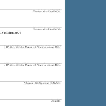
Circolari Ministeriali
News
Circolari Ministeriali
News
l 15 ottobre 2021
SIDA CQC
Circolari Ministeriali
News
Normativa CQC
SIDA CQC
Circolari Ministeriali
News
Normativa CQC
Attualità
RSS Gestione
RSS Aula
Attualità