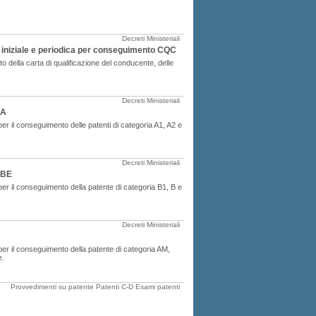
Decreti Ministeriali
ne iniziale e periodica per conseguimento CQC
to della carta di qualificazione del conducente, delle
Decreti Ministeriali
 A
 per il conseguimento delle patenti di categoria A1, A2 e
Decreti Ministeriali
 BE
 per il conseguimento della patente di categoria B1, B e
Decreti Ministeriali
i per il conseguimento della patente di categoria AM,
e.
Provvedimenti su patente
Patenti C-D
Esami patenti