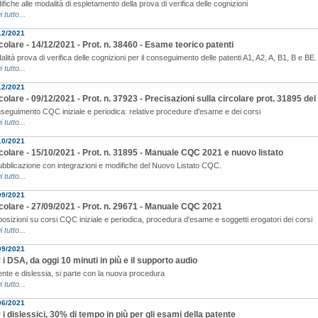
fiche alle modalità di espletamento della prova di verifica delle cognizioni
i tutto...
12/2021
colare - 14/12/2021 - Prot. n. 38460 - Esame teorico patenti
lità prova di verifica delle cognizioni per il conseguimento delle patenti A1, A2, A, B1, B e BE.
i tutto...
12/2021
colare - 09/12/2021 - Prot. n. 37923 - Precisazioni sulla circolare prot. 31895 de
seguimento CQC iniziale e periodica: relative procedure d'esame e dei corsi
i tutto...
10/2021
colare - 15/10/2021 - Prot. n. 31895 - Manuale CQC 2021 e nuovo listato
ubblicazione con integrazioni e modifiche del Nuovo Listato CQC.
i tutto...
09/2021
colare - 27/09/2021 - Prot. n. 29671 - Manuale CQC 2021
posizioni su corsi CQC iniziale e periodica, procedura d'esame e soggetti erogatori dei corsi
i tutto...
09/2021
 i DSA, da oggi 10 minuti in più e il supporto audio
ente e dislessia, si parte con la nuova procedura
i tutto...
06/2021
 i dislessici, 30% di tempo in più per gli esami della patente