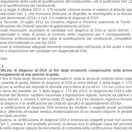
seguimento della carta di qualificazione del conducente
», ed in particolare l'art.
ta di qualificazione del conducente;
ta la legge 8 ottobre 2010, n. 170 recante «
Nuove norme in materia di disturbi spe
particolare l'art. 1, che riconosce dislessia, la disgrafia, la disortografia e la disca
uito denominati «
DSA
» e l'art. 3 in materia di diagnosi di DSA;
to l'accordo 25 luglio 2012 tra Governo, regioni e Province autonome di Trento
tificazione dei Disturbi specifici di apprendimento (DSA)
»;
enuto necessario accordare ai candidati con diagnosi di DSA ai sensi dell'art. 
pensativi in sede di prova di controllo delle cognizioni per il conseguimento 
litazione professionale di tipo carta di qualificazione del conducente, compatibil
tema informatizzato in uso dal 2014;
enuto di individuare adeguati strumenti compensativi nell'ausilio di file audio e nel
llo a disposizione per candidati non diagnosticati DSA;
reta:
. 1
tificato di diagnosi di DSA ai fini degli strumenti compensativi nella prova 
seguimento di una patente di guida.
l fine di fruire degli strumenti compensativi in sede di prova di controllo delle cog
 patente di guida, titolare di diagnosi di DSA ai sensi dell'art. 3 della legge n. 170
ta per la verifica dei requisiti di idoneità psico-fisica di cui all'
art. 119 del codice del
i sensi del predetto art. 3 della legge n. 170 del 2010, la diagnosi dei DSA è effett
icurati dal Servizio sanitario nazionale a legislazione vigente, nonchè da ulteriori str
sensi dell'art. 1, comma 3, dell'accordo 25 luglio 2012 tra Governo, regioni e Prov
 la diagnosi e la certificazione dei Disturbi specifici di apprendimento (DSA)
».
a certificazione di diagnosi DSA emessa da strutture o soggetti privati accredi
ico, afferente all'equipe medica multidisciplinare di cui devono disporre le predette
del citato accordo.
ualora, la certificazione di diagnosi DSA è emessa da soggetti privati non accred
l'art. 1, comma 4, del predetto accordo, la stessa reca in allegato copia del provv
te della regione oppure da documento di convalida della certificazione rilasciato da