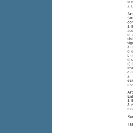
la 
2.
L
Art
Str
co
1.
I
acq
di 
sis
vig
a) 
di 
b) 
di 
c) 
inv
d) 
2.
F
esa
med
Art
Ent
1.
I
2.
A
mod
Rom
Il 