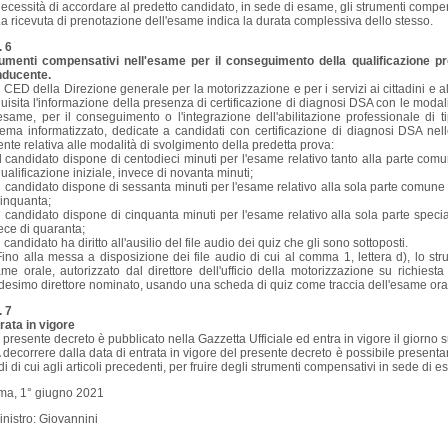
necessità di accordare al predetto candidato, in sede di esame, gli strumenti compensat
a ricevuta di prenotazione dell'esame indica la durata complessiva dello stesso.
. 6
umenti compensativi nell'esame per il conseguimento della qualificazione prof
nducente.
l CED della Direzione generale per la motorizzazione e per i servizi ai cittadini e a
uisita l'informazione della presenza di certificazione di diagnosi DSA con le modalit
esame, per il conseguimento o l'integrazione dell'abilitazione professionale di t
tema informatizzato, dedicate a candidati con certificazione di diagnosi DSA nell
ente relativa alle modalità di svolgimento della predetta prova:
il candidato dispone di centodieci minuti per l'esame relativo tanto alla parte co
qualificazione iniziale, invece di novanta minuti;
il candidato dispone di sessanta minuti per l'esame relativo alla sola parte comune
cinquanta;
il candidato dispone di cinquanta minuti per l'esame relativo alla sola parte specia
ece di quaranta;
il candidato ha diritto all'ausilio del file audio dei quiz che gli sono sottoposti.
ino alla messa a disposizione dei file audio di cui al comma 1, lettera d), lo str
me orale, autorizzato dal direttore dell'ufficio della motorizzazione su richiest
esimo direttore nominato, usando una scheda di quiz come traccia dell'esame ora
. 7
rata in vigore
l presente decreto è pubblicato nella Gazzetta Ufficiale ed entra in vigore il giorno
 decorrere dalla data di entrata in vigore del presente decreto è possibile presentare
i di cui agli articoli precedenti, per fruire degli strumenti compensativi in sede di es
a, 1° giugno 2021
Ministro: Giovannini