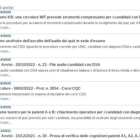
i anche:
04/2024
me KB: una circolare MIT prevede strumenti compensativi per i candidati con
o le procedure per avvalersi di strumenti compensativi durante lo svolgimento dei quiz per il 
i tutto...
10/2022
e usufruire dell’ascolto dell’audio dei quiz in sede d’esame
arimento del CED riguardo le procedure corrette per UMC, candidati con diagnosi DSA e candid
i tutto...
10/2022
e Avvisi - 20/10/2022 - n. 23 - File audio candidati con DSA
 audio candidati con DSA oppure privi di cittadinanza italiana o di licenza di terza media o altro 
i tutto...
02/2022
colare - 08/02/2022 - Prot. n. 3854 - Corsi CQC
rimenti interpretativi in materia di disciplina dei corsi CQC
i tutto...
01/2022
me teorico per le patenti A e B: chiarimento operativo per i candidati con dia
so numero di quiz previsto per tutti i candidati, ma possibilità di usufruire degli strumenti co
i tutto...
12/2021
e Avvisi - 15/12/2021 - n. 30 - Prova di verifica delle cognizioni patenti A1, A2, A,