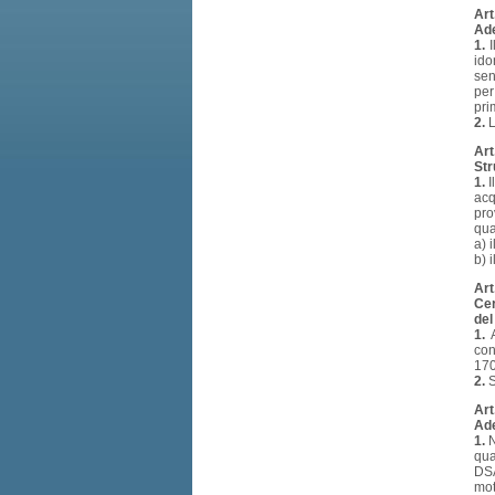
Art
Ade
1.
I
ido
sen
per
pri
2.
L
Art
Str
1.
I
acq
pro
qua
a) 
b) 
Art
Cer
del
1.
A
con
170
2.
S
Art
Ade
1.
N
qua
DSA
mot