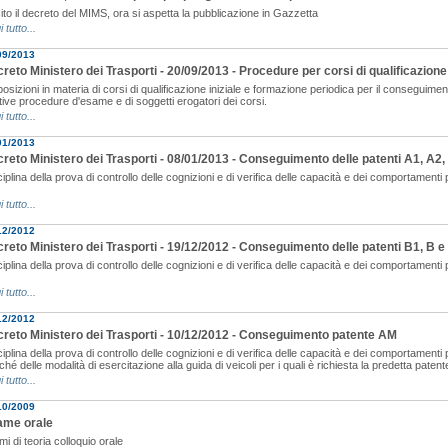
to il decreto del MIMS, ora si aspetta la pubblicazione in Gazzetta
i tutto...
09/2013
reto Ministero dei Trasporti - 20/09/2013 - Procedure per corsi di qualificazio
osizioni in materia di corsi di qualificazione iniziale e formazione periodica per il conseguimen
tive procedure d'esame e di soggetti erogatori dei corsi.
i tutto...
01/2013
reto Ministero dei Trasporti - 08/01/2013 - Conseguimento delle patenti A1, A2,
iplina della prova di controllo delle cognizioni e di verifica delle capacità e dei comportamenti
i tutto...
12/2012
reto Ministero dei Trasporti - 19/12/2012 - Conseguimento delle patenti B1, B e
iplina della prova di controllo delle cognizioni e di verifica delle capacità e dei comportamenti
i tutto...
12/2012
reto Ministero dei Trasporti - 10/12/2012 - Conseguimento patente AM
iplina della prova di controllo delle cognizioni e di verifica delle capacità e dei comportament
hé delle modalità di esercitazione alla guida di veicoli per i quali è richiesta la predetta patent
i tutto...
10/2009
ame orale
i di teoria colloquio orale