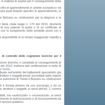
 11 in materia di esame per il conseguimento della
cifici di apprendimento in ambito scolastico
» ed
lculia quali disturbi specifici di apprendimento, di
 e Bolzano su «
Indicazioni per la diagnosi e la
3 della citata legge n. 170 del 2010, strumenti
di una patente di guida o di un certificato di
i con lo svolgimento delle predette prove con il
la disponibilità di un tempo maggiorato rispetto a
di controllo delle cognizioni teoriche per il
nizioni teoriche, il candidato al conseguimento di
 del 2010, esibisce tale certificazione in sede di
la strada
.
uata nell'ambito dei trattamenti specialistici già
utture o soggetti privati accreditati dalle regioni
ince autonome di Trento e Bolzano su «
Indicazioni
tati è firmata almeno da uno psicologo, o da un
 strutture o soggetti, ai sensi dell'art. 2, comma
itati, ma «
autorizzati
» o «
riconosciuti
», ai sensi
edimento di autorizzazione o di riconoscimento da
l servizio pubblico.