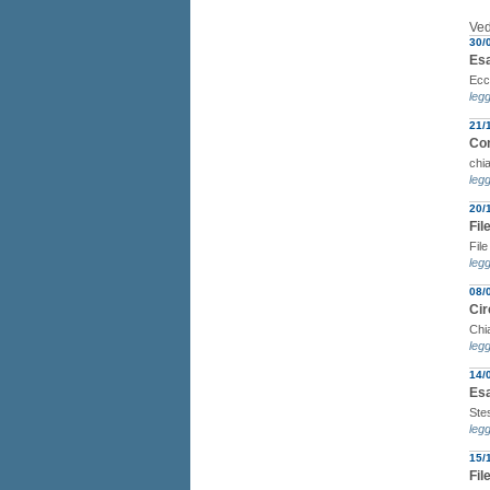
Ved
30/
Esa
Ecc
legg
21/
Com
chi
legg
20/
Fil
File
legg
08/
Cir
Chia
legg
14/
Esa
Stes
legg
15/
Fil