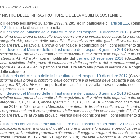
 n.226 del 21-9-2021)
 MINISTRO DELLE INFRASTRUTTURE E DELLA MOBILITÀ SOSTENIBILI
to il decreto legislativo 30 aprile 1992, n. 285, ed in particolare gli
articoli 116
, comm
t. 121
in materia di esami di idoneità;
to il
decreto del Ministro delle infrastrutture e dei trasporti 10 dicembre 2012
(Gazze
sciplina della prova di controllo delle cognizioni e di verifica delle capacità e de
categoria AM, nonchè delle modalità di esercitazione alla guida di veicoli per 
ticolare l'art. 1 relativo alla prova di verifica delle cognizioni per il conseguimento 
to il
decreto del Ministro delle infrastrutture e dei trasporti 8 gennaio 2013
(Gazzett
sciplina della prova di controllo delle cognizioni e di verifica delle capacità e de
categoria A1, A2 e A
», come modificato dal
decreto 26 settembre 2018
(Gazzetta
ova disciplina delle prove di valutazione delle capacità e dei comportamenti pe
egorie A1, A2 e A
», ed in particolare l'art. 1 relativo alla prova di verifica delle c
dette categorie;
to il
decreto del Ministro delle infrastrutture e dei trasporti 19 dicembre 2012
(Gazzet
sciplina della prova di controllo delle cognizioni e di verifica delle capacità e de
categoria B1, B e BE
», ed in particolare l'art. 1 relativo alla prova di verifica de
le predette categorie B1 e B;
to il
decreto del Ministro delle infrastrutture e dei trasporti 8 gennaio 2013
(Gazzett
sciplina della prova di controllo delle cognizioni e di verifica delle capacità e de
categoria C1, C, D1 e D, anche speciali, C1E, CE, D1E e DE
» come modificato da
naio 2014, n. 18), recante «
Modifiche in materia di disciplina della prova di contro
 comportamenti per il conseguimento delle patenti di guida delle categorie C1, C,
ticolare l'art. 1 relativo alla prova di verifica delle cognizioni per il conseguiment
;
to il
decreto del Ministro delle infrastrutture e dei trasporti 20 settembre 2013
(Gazze
sposizioni in materia di corsi di qualificazione iniziale e formazione periodica per 
ducente, delle relative procedure d'esame e di soggetti erogatori dei corsi
», come
zzetta Ufficiale n. 195 del 21 agosto 2019), recante «
Modifiche al decreto 