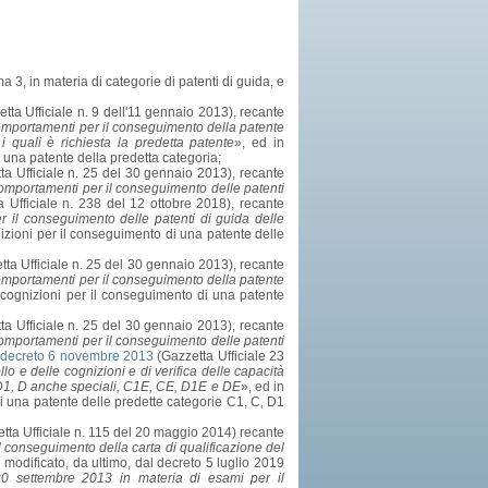
a 3, in materia di categorie di patenti di guida, e
tta Ufficiale n. 9 dell'11 gennaio 2013), recante
i comportamenti per il conseguimento della patente
i quali è richiesta la predetta patente
», ed in
di una patente della predetta categoria;
a Ufficiale n. 25 del 30 gennaio 2013), recante
i comportamenti per il conseguimento delle patenti
 Ufficiale n. 238 del 12 ottobre 2018), recante
r il conseguimento delle patenti di guida delle
ognizioni per il conseguimento di una patente delle
ta Ufficiale n. 25 del 30 gennaio 2013), recante
i comportamenti per il conseguimento della patente
lle cognizioni per il conseguimento di una patente
a Ufficiale n. 25 del 30 gennaio 2013), recante
i comportamenti per il conseguimento delle patenti
l
decreto 6 novembre 2013
(Gazzetta Ufficiale 23
llo e delle cognizioni e di verifica delle capacità
 D1, D anche speciali, C1E, CE, D1E e DE
», ed in
o di una patente delle predette categorie C1, C, D1
tta Ufficiale n. 115 del 20 maggio 2014) recante
il conseguimento della carta di qualificazione del
 modificato, da ultimo, dal decreto 5 luglio 2019
20 settembre 2013 in materia di esami per il