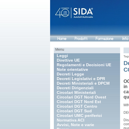
Home
Prodotti
Formazione
Info
Menu
Leggi
Tag
Direttive UE
D
Regolamenti e Decisioni UE
C
Note orientative
Decreti Legge
Decreti Legislativi e DPR
OG
Decreti Ministeriali e DPCM
in
Decreti Dirigenziali
ca
Circolari Ministeriali
qu
Circolari DGT Nord Ovest
Circolari DGT Nord Est
MI
Circolari DGT Centro
Circolari DGT Sud
DE
Circolari UMC periferici
Normativa ACI
Dis
con
Avvisi, Note e varie
qua