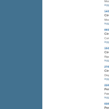
Modi
legg
14/
Cir
Moda
legg
09/
Cir
Con
legg
15/
Cir
Rip
legg
27/
Cir
Dis
legg
22/
Per
Pat
legg
03/
Per