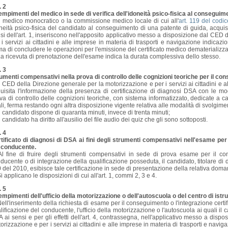
. 2
mpimenti del medico in sede di verifica dell'idoneità psico-fisica al conseguime
l medico monocratico o la commissione medico locale di cui all'
art. 119 del codic
neità psico-fisica del candidato al conseguimento di una patente di guida, acquisi
si dell'art. 1, inseriscono nell'apposito applicativo messo a disposizione dal CED
 i servizi ai cittadini e alle imprese in materia di trasporti e navigazione indicazi
ma di concludere le operazioni per l'emissione del certificato medico dematerializza
a ricevuta di prenotazione dell'esame indica la durata complessiva dello stesso.
. 3
umenti compensativi nella prova di controllo delle cognizioni teoriche per il co
l CED della Direzione generale per la motorizzazione e per i servizi ai cittadini e a
uisita l'informazione della presenza di certificazione di diagnosi DSA con le moda
va di controllo delle cognizioni teoriche, con sistema informatizzato, dedicate a c
li, ferma restando ogni altra disposizione vigente relativa alle modalità di svolgime
il candidato dispone di quaranta minuti, invece di trenta minuti;
il candidato ha diritto all'ausilio del file audio dei quiz che gli sono sottoposti.
. 4
tificato di diagnosi di DSA ai fini degli strumenti compensativi nell'esame per
 conducente.
l fine di fruire degli strumenti compensativi in sede di prova esame per il co
ducente o di integrazione della qualificazione posseduta, il candidato, titolare di d
 del 2010, esibisce tale certificazione in sede di presentazione della relativa dom
i applicano le disposizioni di cui all'art. 1, commi 2, 3 e 4.
. 5
mpimenti dell'ufficio della motorizzazione o dell'autoscuola o del centro di istr
ell'inserimento della richiesta di esame per il conseguimento o l'integrazione certifi
lificazione del conducente, l'ufficio della motorizzazione o l'autoscuola ai quali il ca
 ai sensi e per gli effetti dell'art. 4, contrassegna, nell'applicativo messo a dis
orizzazione e per i servizi ai cittadini e alle imprese in materia di trasporti e na