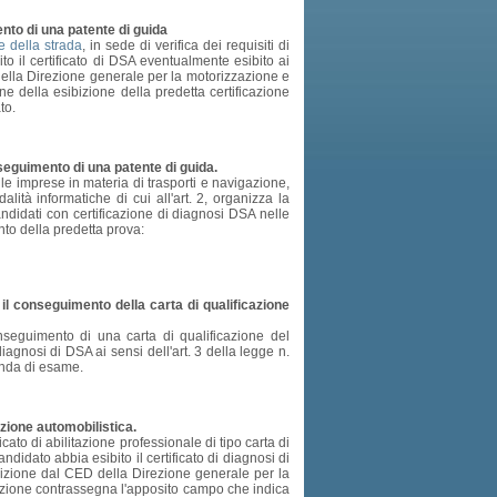
nto di una patente di guida
e della strada
, in sede di verifica dei requisiti di
to il certificato di DSA eventualmente esibito ai
 della Direzione generale per la motorizzazione e
one della esibizione della predetta certificazione
to.
nseguimento di una patente di guida.
lle imprese in materia di trasporti e navigazione,
lità informatiche di cui all'art. 2, organizza la
andidati con certificazione di diagnosi DSA nelle
nto della predetta prova:
 il conseguimento della carta di qualificazione
nseguimento di una carta di qualificazione del
iagnosi di DSA ai sensi dell'art. 3 della legge n.
anda di esame.
uzione automobilistica.
cato di abilitazione professionale di tipo carta di
ndidato abbia esibito il certificato di diagnosi di
posizione dal CED della Direzione generale per la
vigazione contrassegna l'apposito campo che indica