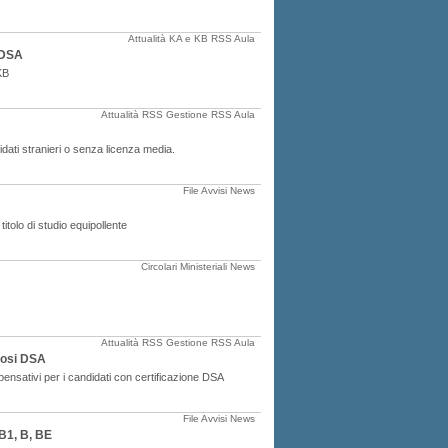
Attualità
KA e KB
RSS Aula
 DSA
KB
Attualità
RSS Gestione
RSS Aula
ati stranieri o senza licenza media.
File Avvisi
News
titolo di studio equipollente
Circolari Ministeriali
News
Attualità
RSS Gestione
RSS Aula
gnosi DSA
mpensativi per i candidati con certificazione DSA
File Avvisi
News
 B1, B, BE