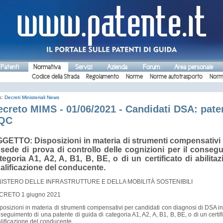
 Patenti
Normativa
Servizi
Azienda
Forum
Area personale
Codice della Strada
Regolamento
Norme
Norme autotrasporto
Norm
s:
Decreti Ministeriali
News
ecreto MIMS - 01/06/2021 - Candidati DSA: paten
QC
GETTO: Disposizioni in materia di strumenti compensativi 
 sede di prova di controllo delle cognizioni per il conseg
tegoria A1, A2, A, B1, B, BE, o di un certificato di abilita
alificazione del conducente.
NISTERO DELLE INFRASTRUTTURE E DELLA MOBILITÀ SOSTENIBILI
CRETO 1 giugno 2021
posizioni in materia di strumenti compensativi per candidati con diagnosi di DSA in 
seguimento di una patente di guida di categoria A1, A2, A, B1, B, BE, o di un certific
lificazione del conducente.