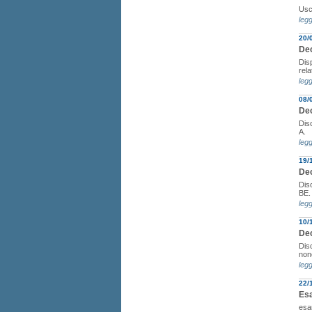
Usci
legg
20/
Dec
Disp
rela
legg
08/
Dec
Disc
A.
legg
19/
Dec
Disc
BE.
legg
10/
Dec
Disc
nonc
legg
22/
Es
esam