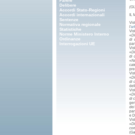
Parere
Delibere
(GU
Accordi Stato-Regioni
Accordi internazionali
IL
Sentenze
Vis
Normativa regionale
l'
ar
Statistiche
Vis
Norme Ministero Interno
«
Di
Ordinanze
di 
Interrogazioni UE
par
Vis
«
Di
di 
«
Nu
cat
pre
Vis
«
Di
di 
del
Vis
«
Di
di 
gen
dei
par
e D
Vis
«
Di
con
(Ga