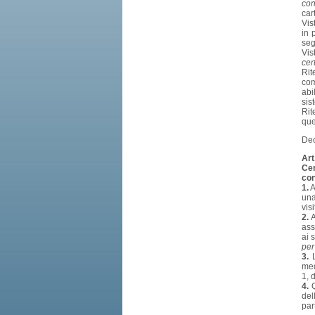
con
car
Vis
in 
seg
Vis
cer
Rit
com
abi
sis
Rit
que
Dec
Art
Cer
con
1.
A
una
visi
2.
A
ass
ai 
per
3.
L
med
1, 
4.
Q
del
par