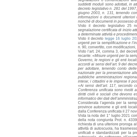
segnalazioni o comunicazioni alle am
suddetti moduli sono adottati, in at
decreto legislativo n. 281 del 1997,
giugno 2003, n. 131, tenendo cont
informazioni o documenti ulteriori r
nonché di documenti in possesso d
Visto il decreto legislativo 25
segnalazione certificata di inizio a
a determinate attività e procedimenti
Visto il decreto
legge 16 luglio 20
urgenti per la semplificazione e l’i
n. 90, convertito, con modificazioni
Visto l’art. 24, comma 3, del decre
recante: «
Misure urgenti per la sempl
Governo, le regioni e gli enti local
accordi ai sensi dell’art. 9 del decr
per adottare, tenendo conto delle 
nazionale per la presentazione alle
pubbliche amministrazioni regionali 
intese; i cittadini e le imprese li
«Ai sensi dell’art. 117, secondo c
Conferenza unificata sono rivolti a
diritti civili e sociali che devono 
informatico dei dati dell’amministraz
Considerata l’agenda per la sempl
province autonome e gli enti locali,
dalla Conferenza unificata il 27 n
Vista la nota del 1° luglio 2021 co
della nota congiunta Prot. n. 433
richiesta di una ulteriore proroga
attività di autoscuola, ha trasmess
unificati e standardizzati per la p