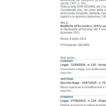
autoscuola, da sottoporre all’esam
agosto 1997, n. 281
;
Vista la nota DAR-0010962 del 2 lugl
Considerato che, nel corso della o
all’Accordo; Acquisito, pertanto, l’
regioni e le province autonome, l’ANC
Art. 1.
Modifiche all’Accordo n. 32/CU san
In riferimento all’Accordo del 5 no
dicembre 2021.
Roma, 8 luglio 2021
Il Presidente: GELMINI
Vedi anche:
11/09/2020
Legge - 11/09/2020 - n. 120 - Sempl
Conversione in legge, con modificazioni, 
leggi tutto...
16/07/2020
Decreto-legge - 16/07/2020 - n. 76
Misure urgenti per la semplificazione e l’
leggi tutto...
07/08/2015
Legge - 07/08/2015 - n. 124 - Org
Deleghe al Governo in materia di riorga