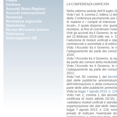
Parere
Delibere
LA CONFERENZA UNIFICATA
Accordi Stato-Regioni
Nella odierna seduta dell’8 luglio 2
Accordi internazionali
Visto l’art. 9, comma 2, lettera c) de
Sentenze
della Conferenza permanente per i r
Normativa regionale
le materie e i compiti di interess
Statistiche
locali
», il quale dispone che ques
Norme Ministero Interno
montane, al fine di coordinare l’ese
Visti gli accordi tra il Governo, le 
Ordinanze
del 22 febbraio 2018 (atto rep. n. 1
Interrogazioni UE
l’adozione di moduli unificati e st
commerciali e assimilate e di edilizi
Visto l’Accordo tra il Governo, le
l’adeguamento da parte dei comuni 
2020;
Visto l’Accordo tra il Governo, le r
da parte dei comuni della modulistic
Visto l’Accordo tra il Governo, le
l’adeguamento da parte dei comuni 
2021;
Visto l’art. 50, comma 1, del
decret
dati delle pubbliche amministrazio
dell’informazione e della comunicaz
parte delle altre pubbliche amministr
Vista la
legge 7 agosto 2015, n. 12
Visto l’art. 2, comma 1, del decret
certificata di inizio attività (SCI
«
adottano moduli unificati e standar
organizzazione dei dati delle istanz
legge 7 agosto 2015, n. 124, nonch
privato di indicare l’eventuale d