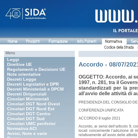
Home
Prodotti
Formazione
Info Patenti
Normativa
Serv
Codice della Strada
Menu
Leggi
Accordo - 08/07/2021
Direttive UE
Regolamenti e Decisioni UE
Note orientative
OGGETTO: Accordo, ai sens
Decreti Legge
1997, n. 281, tra il Govern
Decreti Legislativi e DPR
standardizzati per la pr
Decreti Ministeriali e DPCM
all’avvio delle attività di 
Decreti Dirigenziali
Circolari Ministeriali
PRESIDENZA DEL CONSIGLIO DEI
Circolari DGT Nord Ovest
Circolari DGT Nord Est
CONFERENZA UNIFICATA
Circolari DGT Centro
Circolari DGT Sud
ACCORDO 8 luglio 2021
Circolari UMC periferici
Accordo, ai sensi dell’articolo 9, c
Normativa ACI
locali concernente l’adozione di m
Avvisi, Note e varie
relativamente all’avvio delle attività