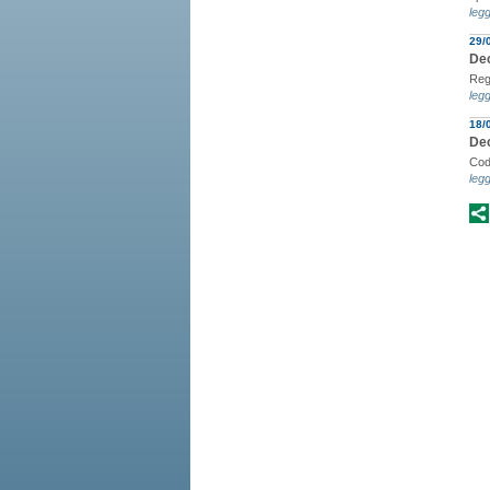
legg
29/
Dec
Rego
legg
18/
Dec
Codi
legg