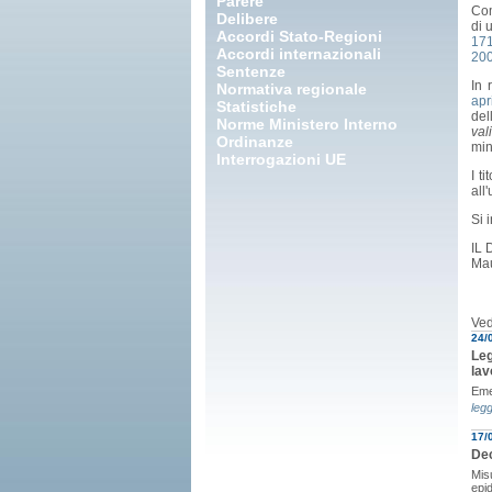
Parere
Com
Delibere
di 
Accordi Stato-Regioni
17
Accordi internazionali
200
Sentenze
In 
Normativa regionale
apr
Statistiche
del
Norme Ministero Interno
val
Ordinanze
min
Interrogazioni UE
I t
all
Si 
IL
Mau
Ved
24/
Leg
lav
Eme
legg
17/
Dec
Mis
epi