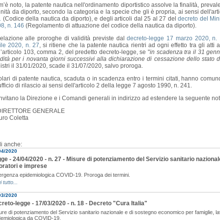
’è noto, la patente nautica nell'ordinamento diportistico assolve la finalità, prevalen
unità da diporto, secondo la categoria e la specie che gli è propria, ai sensi dell'ar
1
(Codice della nautica da diporto), e degli articoli dal 25 al 27 del
decreto del Mini
8, n. 146
(Regolamento di attuazione del codice della nautica da diporto).
relazione alle proroghe di validità previste dal
decreto-legge 17 marzo 2020, n.
ile 2020, n. 27
, si ritiene che la patente nautica rientri ad ogni effetto tra gli att
l’articolo 103, comma 2, del predetto decreto-legge, se "
in scadenza tra il 31 genn
idità per i novanta giorni successivi alla dichiarazione di cessazione dello stato
istri il 31/01/2020, scade il 31/07/2020, salvo proroga.
itolari di patente nautica, scaduta o in scadenza entro i termini citati, hanno co
'ufficio di rilascio ai sensi dell'articolo 2 della legge 7 agosto 1990, n. 241.
invitano la Direzione e i Comandi generali in indirizzo ad estendere la seguente nota
 DIRETTORE GENERALE
ro Coletta
i anche:
04/2020
ge - 24/04/2020 - n. 27 - Misure di potenziamento del Servizio sanitario naziona
oratori e imprese
rgenza epidemiologica COVID-19. Proroga dei termini.
i tutto...
03/2020
reto-legge - 17/03/2020 - n. 18 - Decreto "Cura Italia"
ure di potenziamento del Servizio sanitario nazionale e di sostegno economico per famiglie, 
demiologica da COVID-19.