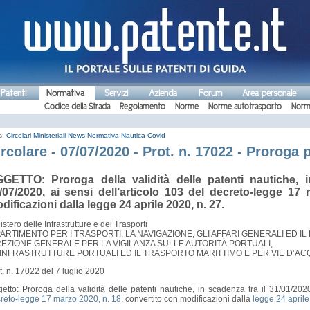
 Patenti
Normativa
Servizi
Azienda
Forum
Area personale
Codice della Strada
Regolamento
Norme
Norme autotrasporto
Norm
s:
Circolari Ministeriali
News
Normativa Nautica
Covid
rcolare - 07/07/2020 - Prot. n. 17022 - Proroga 
GETTO: Proroga della validità delle patenti nautiche, i
/07/2020, ai sensi dell’articolo 103 del decreto-legge 17
dificazioni dalla legge 24 aprile 2020, n. 27.
istero delle Infrastrutture e dei Trasporti
PARTIMENTO PER I TRASPORTI, LA NAVIGAZIONE, GLI AFFARI GENERALI ED I
REZIONE GENERALE PER LA VIGILANZA SULLE AUTORITÀ PORTUALI,
 INFRASTRUTTURE PORTUALI ED IL TRASPORTO MARITTIMO E PER VIE D’AC
t. n. 17022 del 7 luglio 2020
etto: Proroga della validità delle patenti nautiche, in scadenza tra il 31/01/2020
reto-legge 17 marzo 2020, n. 18
, convertito con modificazioni dalla
legge 24 aprile