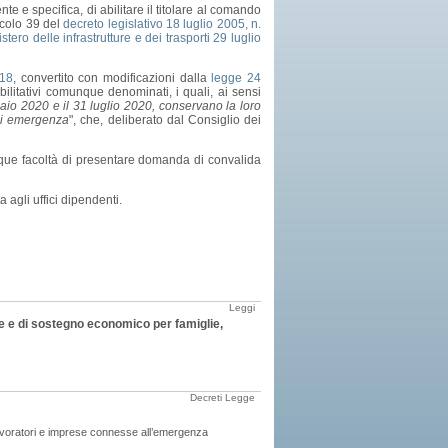
te e specifica, di abilitare il titolare al comando
ticolo 39 del
decreto legislativo 18 luglio 2005, n.
stero delle infrastrutture e dei trasporti 29 luglio
 18
, convertito con modificazioni dalla
legge 24
i abilitativi comunque denominati, i quali, ai sensi
aio 2020 e il 31 luglio 2020, conservano la loro
 di emergenza
", che, deliberato dal Consiglio dei
munque facoltà di presentare domanda di convalida
 agli uffici dipendenti.
Leggi
le e di sostegno economico per famiglie,
Decreti Legge
lavoratori e imprese connesse all’emergenza