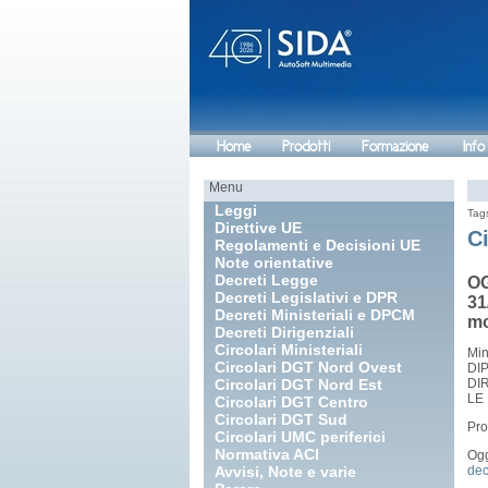
Home
Prodotti
Formazione
Info
Menu
Leggi
Tag
Direttive UE
Ci
Regolamenti e Decisioni UE
Note orientative
Decreti Legge
OG
Decreti Legislativi e DPR
31
Decreti Ministeriali e DPCM
mo
Decreti Dirigenziali
Circolari Ministeriali
Min
Circolari DGT Nord Ovest
DI
Circolari DGT Nord Est
DI
LE
Circolari DGT Centro
Circolari DGT Sud
Pro
Circolari UMC periferici
Normativa ACI
Ogg
Avvisi, Note e varie
dec