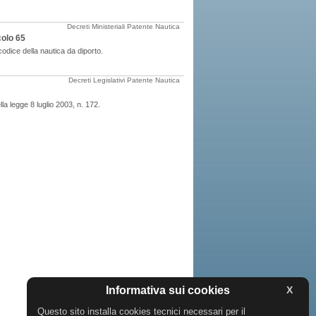
Decreti Ministeriali
Patente Nautica
colo 65
codice della nautica da diporto.
Decreti Legislativi
Patente Nautica
la legge 8 luglio 2003, n. 172.
Informativa sui cookies
X
Questo sito installa cookies tecnici necessari per il