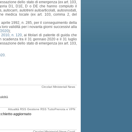
 cessazione dello stato di emergenza (ex art. 103,
ategoria D1, D1E, D o DE che hanno compiuto il
tocarri, autotreni autoarticolati, autosnodati,
ione medica locale (ex art. 103, comma 2, del
o 30 aprile 1992, n. 285, per il conseguimento della
loro validità per i novanta giorni successivi alla
8/2020
);
 2010, n. 120
, ai titolari di patente di guida che
 scadenza tra il 31 gennaio 2020 e il 31 luglio
 cessazione dello stato di emergenza (ex art. 103,
020
.
Circolari Ministeriali
News
alidità
Attualità
RSS Gestione
RSS TuttoPrenota e VPN
cchietto aggiornato
Circolari Ministeriali
News
Covid