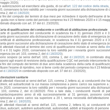
maggio 2020);
le autorizzazioni ad esercitarsi alla guida, di cui all'
art. 122 del codice della strada
,
0, conservano la loro validità per i novanta giorni successivi alla dichiarazione di
ma 2, del
d.l.18/2020
;
ai fini del computo dei termini di due mesi per richiedere il riporto dell'esame di 
a guida non si tiene conto del periodo compreso tra il 23 febbraio 2020 e il 15 mag
binato disposto con art. 37 del d.l. 23/2020);
Carta di qualificazione del conducente e certificati di abilitazione professionale
carte di qualificazioni del conducente in scadenza tra il 31 gennaio 2020 e il 31
anta giorni successivi alla dichiarazione di cessazione dello stato di emergenza (
certificati di abilitazione professionale, in scadenza tra il 31 gennaio 2020 e il 
anta giorni successivi alla dichiarazione di cessazione dello stato di emergenza (
gli attestati rilasciati al termine dei corsi di qualificazione iniziale ai sensi della
di
0 e il 31 luglio 2020, conservano la loro validità per i novanta giorni successivi
rgenza (ex art. 103, comma 2, del
d.l.18/2020
);
sono sospesi (ai sensi dell'art. 103, comma 1, del
d.l.18/2020
, in combinato disp
toporsi agli esami di revisione della qualificazione CQC nel periodo intercorrente t
ai fini del computo dei termini di due anni dalla scadenza della carta di qualificaz
ettuare l'esame di ripristino, non si tiene conto del periodo compreso tra il 23 feb
del
d.l.18/2020
in combinato disposto con art. 37 del d.l. 23/2020);
Attestazioni sanitarie
gli attestati rilasciati ai sensi dell'art. 115, comma 2, lettera a), ai conducenti c
otreni, ed autoarticolati la cui massa complessiva a pieno carico sia superiore a 
lio 2020, conservano la loro validità per i novanta giorni successivi alla dichiar
. 103, comma 2, del d.l.18/2020. Fino a tale data, i conducenti muniti di p
santacinquesimo anno di età successivamente al 31 gennaio, possono condur
plessiva a pieno carico sia superiore a 20 t, senza necessità dell'attestazione
ma 2, del
d.l. 18/2020
);
gli attestati rilasciati ai sensi dell'art. 115, comma 2, lettera b), ai conducen
obus, autocarri, autotreni autoarticolati, autosnodati, adibiti al trasporto di person