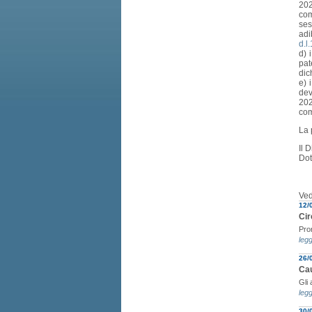
202
co
ses
adi
d.l
d) 
pat
dic
e) 
dev
202
com
La 
Il 
Dot
Ved
12/
Cir
Pror
legg
26/
Cau
Gli 
legg
30/