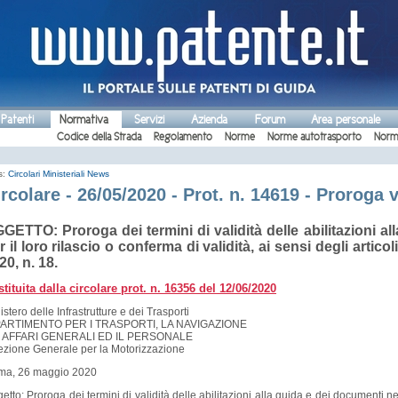
 Patenti
Normativa
Servizi
Azienda
Forum
Area personale
Codice della Strada
Regolamento
Norme
Norme autotrasporto
Norm
s:
Circolari Ministeriali
News
rcolare - 26/05/2020 - Prot. n. 14619 - Proroga v
GETTO: Proroga dei termini di validità delle abilitazioni a
r il loro rilascio o conferma di validità, ai sensi degli arti
20, n. 18.
tituita dalla circolare prot. n. 16356 del 12/06/2020
istero delle Infrastrutture e dei Trasporti
PARTIMENTO PER I TRASPORTI, LA NAVIGAZIONE
I AFFARI GENERALI ED IL PERSONALE
ezione Generale per la Motorizzazione
ma, 26 maggio 2020
etto: Proroga dei termini di validità delle abilitazioni alla guida e dei documenti nec