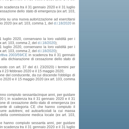
 in scadenza tra il 31 gennaio 2020 e il 31 luglio
 cessazione dello stato di emergenza (ex art. 103,
teoria su una nuova autorizzazione ad esercitarsi
gio 2020 (ex art. 103, comma 1, del
d.l.18/2020
in
 luglio 2020, conservano la loro validità per i
ex art. 103, comma 2, del
d.l.18/2020
);
31 luglio 2020, conservano la loro validità per i
ex art. 103, comma 2, del
d.l.18/2020
);
rettiva 2003/59/CE
in scadenza tra il 31 gennaio
 alla dichiarazione di cessazione dello stato di
osto con art. 37 del d.l. 23/2020) i termini per
ra il 23 febbraio 2020 e il 15 maggio 2020;
ione del conducente, da cui discende l'obbligo di
braio 2020 e il 15 maggio 2020 (ex art. 103, comma
he hanno compiuto sessantacinque anni, per guidare
20 t, in scadenza tra il 31 gennaio 2020 e il 31
azione di cessazione dello stato di emergenza (ex
atente di categoria CE che hanno compiuto il
re autotreni, ed autoarticolati la cui massa
 della commissione medica locale (ex art. 103,
ti che hanno compiuto sessanta anni, per guidare
e in scadenza tra il 31 gennaio 2020 e il 31 luglio