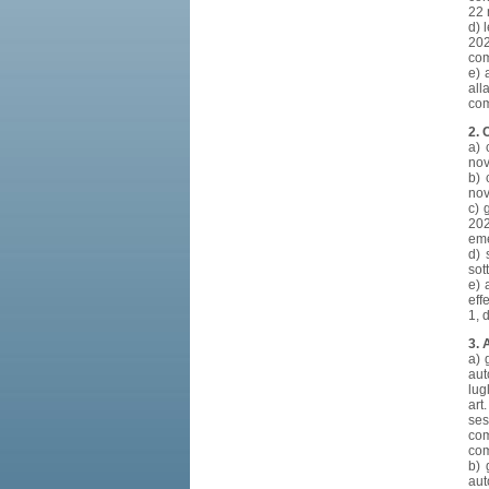
22 
d) 
202
com
e) 
all
com
2. 
a) 
nov
b) 
nov
c) 
202
eme
d) 
sot
e) 
eff
1, 
3. 
a) 
aut
lug
art
ses
com
com
b) 
aut