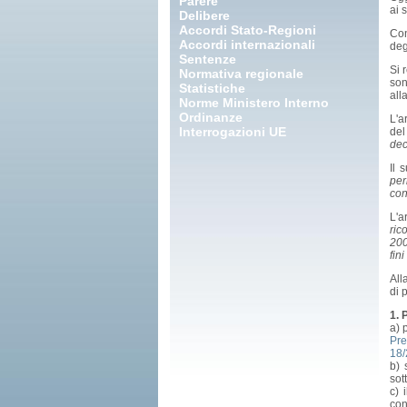
Parere
ai 
Delibere
Accordi Stato-Regioni
Co
Accordi internazionali
deg
Sentenze
Si 
Normativa regionale
son
Statistiche
all
Norme Ministero Interno
Ordinanze
L'a
Interrogazioni UE
del
dec
Il 
per
con
L'a
ric
200
fin
All
di 
1. 
a) 
Pre
18
b) 
sot
c) 
con