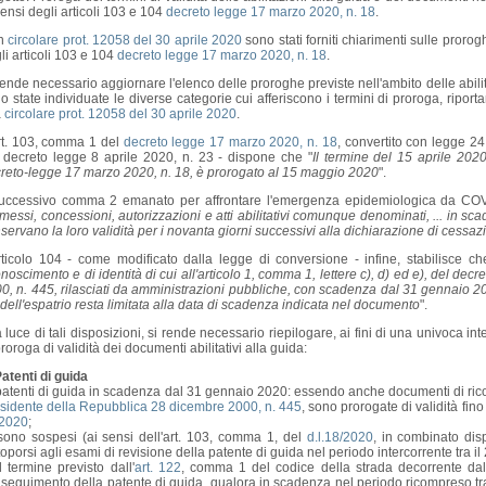
sensi degli articoli 103 e 104
decreto legge 17 marzo 2020, n. 18
.
n
circolare prot. 12058 del 30 aprile 2020
sono stati forniti chiarimenti sulle prorogh
li articoli 103 e 104
decreto legge 17 marzo 2020, n. 18
.
rende necessario aggiornare l'elenco delle proroghe previste nell'ambito delle abilit
o state individuate le diverse categorie cui afferiscono i termini di proroga, riporta
a
circolare prot. 12058 del 30 aprile 2020
.
rt. 103, comma 1 del
decreto legge 17 marzo 2020, n. 18
, convertito con legge 24
 decreto legge 8 aprile 2020, n. 23 - dispone che "
Il termine del 15 aprile 202
reto-legge 17 marzo 2020, n. 18, è prorogato al 15 maggio 2020
".
successivo comma 2 emanato per affrontare l'emergenza epidemiologica da COV
messi, concessioni, autorizzazioni e atti abilitativi comunque denominati, ... in sc
servano la loro validità per i novanta giorni successivi alla dichiarazione di cessaz
rticolo 104 - come modificato dalla legge di conversione - infine, stabilisce ch
onoscimento e di identità di cui all'articolo 1, comma 1, lettere c), d) ed e), del d
0, n. 445, rilasciati da amministrazioni pubbliche, con scadenza dal 31 gennaio 20
i dell'espatrio resta limitata alla data di scadenza indicata nel documento
".
a luce di tali disposizioni, si rende necessario riepilogare, ai fini di una univoca i
proroga di validità dei documenti abilitativi alla guida:
Patenti di guida
patenti di guida in scadenza dal 31 gennaio 2020: essendo anche documenti di ricon
sidente della Repubblica 28 dicembre 2000, n. 445
, sono prorogate di validità fi
/2020
;
sono sospesi (ai sensi dell'art. 103, comma 1, del
d.l.18/2020
, in combinato disp
toporsi agli esami di revisione della patente di guida nel periodo intercorrente tra 
il termine previsto dall'
art. 122
, comma 1 del codice della strada decorrente dal
seguimento della patente di guida, qualora in scadenza nel periodo ricompreso tra 