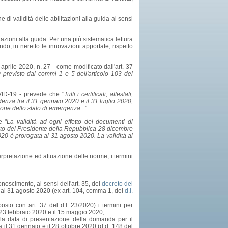
e di validità delle abilitazioni alla guida ai sensi
azioni alla guida. Per una più sistematica lettura
ndo, in neretto le innovazioni apportate, rispetto
 aprile 2020, n. 27 - come modificato dall'art. 37
0 previsto dai commi 1 e 5 dell'articolo 103 del
ID-19 - prevede che "
Tutti i certificati, attestati,
adenza tra il 31 gennaio 2020 e il 31 luglio 2020,
ione dello stato di emergenza...
".
e "
La validità ad ogni effetto dei documenti di
ecreto del Presidente della Repubblica 28 dicembre
20 è prorogata al 31 agosto 2020. La validità ai
nterpretazione ed attuazione delle norme, i termini
oscimento, ai sensi dell'art. 35, del
decreto del
no al 31 agosto 2020 (ex art. 104, comma 1, del
d.l.
osto con art. 37 del d.l. 23/2020) i termini per
il 23 febbraio 2020 e il 15 maggio 2020;
la data di presentazione della domanda per il
il 31 gennaio e il 28 ottobre 2020 (d.d. 148 del