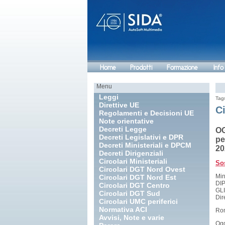
Home
Prodotti
Formazione
Info
Menu
Leggi
Tag
Direttive UE
Ci
Regolamenti e Decisioni UE
Note orientative
Decreti Legge
OG
Decreti Legislativi e DPR
pe
Decreti Ministeriali e DPCM
20
Decreti Dirigenziali
Circolari Ministeriali
Sos
Circolari DGT Nord Ovest
Min
Circolari DGT Nord Est
DI
Circolari DGT Centro
GL
Circolari DGT Sud
Dir
Circolari UMC periferici
Normativa ACI
Ro
Avvisi, Note e varie
Ogg