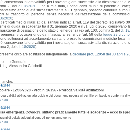
0, conservano la loro validità per i novanta giorni successivi alla dichiarazione di
mma 2, del
d.l.18/2020
. Fino a tale data, i conducenti muniti di patente di c
santesimo anno di età successivamente al 31 gennaio, possono condurre autobus, au
biti al trasporto di persone, senza necessità dell'attestazione della commiss
.18/2020
);
i certificati medici rilasciati dai sanitari indicati all'art. 119 del decreto legislativ
ente di guida, in scadenza tra il 31 gennaio 2020 e il 31 luglio 2020, conservano la 
hiarazione di cessazione dello stato di emergenza (ex art. 103, comma 2, del
d.l.1
i permessi provvisori di guida, rilasciati ai sensi dell'art. 59 della
legge 29 giugno
ono sottoporsi ad accertamento sanitario presso le commissioni mediche locali, in
0, conservano la loro validità per i novanta giorni successivi alla dichiarazione di
ma 2, del
d.l. 18/2020
).
presente circolare sostituisce integralmente la
circolare prot. 12058 del 30 aprile 2
Direttore Generale
t. Ing. Alessandro Calchetti
i anche:
06/2020
colare - 12/06/2020 - Prot. n. 16356 - Proroga validità abilitazioni
oga validità abilitazioni alla guida e dei documenti necessari per il loro rilascio o conferma di v
i tutto...
05/2020
sa emergenza Covid-19, slittano praticamente tutte le scadenze – ecco lo spe
agenti di polizia addetti ai controlli ne terranno conto
i tutto...
04/2020