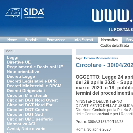
Home
Prodotti
Formazione
Info Patenti
Normativa
Serv
Codice della Strada
Menu
Leggi
Tags:
Circolari Ministeriali
News
Direttive UE
Circolare - 30/04/202
Regolamenti e Decisioni UE
Note orientative
Decreti Legge
OGGETTO: Legge 24 aprile 
Decreti Legislativi e DPR
del 29 aprile 2020 - Supp
Decreti Ministeriali e DPCM
marzo 2020, n.18, pubbli
Decreti Dirigenziali
termini dei procedimenti a
Circolari Ministeriali
Circolari DGT Nord Ovest
MINISTERO DELL'INTERNO
Circolari DGT Nord Est
DIPARTIMENTO DELLA PUBBLICA
Circolari DGT Centro
Direzione Centrale per la Polizia St
Circolari DGT Sud
delle Comunicazioni e per i Reparti 
Circolari UMC periferici
Prot. n. 300/A/3187/20/115/28
Normativa ACI
Avvisi, Note e varie
Roma, 30 aprile 2020