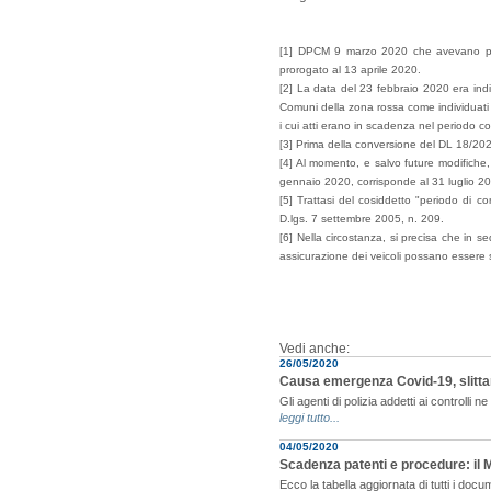
[1] DPCM 9 marzo 2020 che avevano pror
prorogato al 13 aprile 2020.
[2] La data del 23 febbraio 2020 era indi
Comuni della zona rossa come individuati da
i cui atti erano in scadenza nel periodo co
[3] Prima della conversione del DL 18/2020,
[4] Al momento, e salvo future modifiche, 
gennaio 2020, corrisponde al 31 luglio 2
[5] Trattasi del cosiddetto "periodo di com
D.lgs. 7 settembre 2005, n. 209.
[6] Nella circostanza, si precisa che in s
assicurazione dei veicoli possano essere s
Vedi anche:
26/05/2020
Causa emergenza Covid-19, slittan
Gli agenti di polizia addetti ai controlli 
leggi tutto...
04/05/2020
Scadenza patenti e procedure: il 
Ecco la tabella aggiornata di tutti i docu