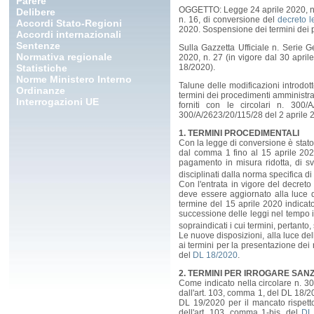
Parere
OGGETTO: Legge 24 aprile 2020, n. 2
Delibere
n. 16, di conversione del
decreto l
Accordi Stato-Regioni
2020. Sospensione dei termini dei pr
Accordi internazionali
Sentenze
Sulla Gazzetta Ufficiale n. Serie 
Normativa regionale
2020, n. 27 (in vigore dal 30 april
Statistiche
18/2020).
Norme Ministero Interno
Talune delle modificazioni introdot
Ordinanze
termini dei procedimenti amministrati
Interrogazioni UE
forniti con le circolari n. 30
300/A/2623/20/115/28 del 2 aprile 
1. TERMINI PROCEDIMENTALI
Con la legge di conversione è stato
dal comma 1 fino al 15 aprile 2020
pagamento in misura ridotta, di sv
disciplinati dalla norma specifica di
Con l'entrata in vigore del decreto
deve essere aggiornato alla luce d
termine del 15 aprile 2020 indicat
successione delle leggi nel tempo i
sopraindicati i cui termini, pertant
Le nuove disposizioni, alla luce del
ai termini per la presentazione dei 
del
DL 18/2020
.
2. TERMINI PER IRROGARE SANZI
Come indicato nella circolare n. 3
dall'art. 103, comma 1, del DL 18/2
DL 19/2020 per il mancato rispet
dell'art. 103, comma 1-bis, del
DL