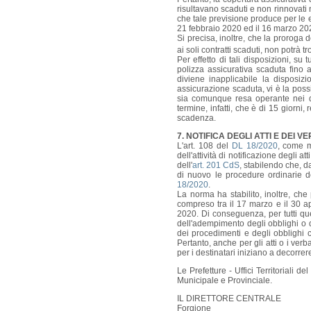
risultavano scaduti e non rinnovati 
che tale previsione produce per le ev
21 febbraio 2020 ed il 16 marzo 20
Si precisa, inoltre, che la proroga 
ai soli contratti scaduti, non potrà t
Per effetto di tali disposizioni, su 
polizza assicurativa scaduta fino a 
diviene inapplicabile la disposiz
assicurazione scaduta, vi è la possi
sia comunque resa operante nei qui
termine, infatti, che è di 15 giorni
scadenza.
7. NOTIFICA DEGLI ATTI E DEI 
L'art. 108 del
DL 18/2020
, come m
dell'attività di notificazione degli a
dell'
art. 201 CdS
, stabilendo che, d
di nuovo le procedure ordinarie d
18/2020
.
La norma ha stabilito, inoltre, che p
compreso tra il 17 marzo e il 30 ap
2020. Di conseguenza, per tutti ques
dell'adempimento degli obblighi o de
dei procedimenti e degli obblighi co
Pertanto, anche per gli atti o i ver
per i destinatari iniziano a decor
Le Prefetture - Uffici Territoriali 
Municipale e Provinciale.
IL DIRETTORE CENTRALE
Forgione