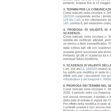
pertanto, sospesi fino al 15 maggio
3. TERMINI PER LA COMUNICAZI
Come indicato nella circolare n. 30
18/2020
comprende anche i termini 
126-bis CdS
, e per ottemperare all'
180
, comma 8, del medesimo codice
4. PROROGA DI VALIDITÀ DI A
SCADENZA.
Come indicato nella circolare n. 
validità dei certificati, attestati, 
un elenco a titolo esemplificativo. 
stata estesa agli atti con scadenz
novanta giorni successivi alla dich
Pertanto, gli atti in scadenza tra i
eventuali future modifiche.
5. SCADENZA DI VALIDITÀ DELL
L'art. 104 del
DL 18/2020
relativo a
ha subito una modifica in sede di 
effetti solo per i documenti con 
infrastrutture e dei trasporti n. 00
6. PROROGA DEI TERMINI NEL 
Come indicato nella circolare n. 3
2020, il periodo entro cui l'impres
non ancora rinnovato, è portato a 3
dalla data di entrata in vigore del
D
Per effetto della modifica in sede d
i contratti scaduti e non ancora rin
Pertanto, la copertura assicurativa 