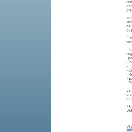
com
dec
pre
Ino
lib
nel
que
È e
ver
I f
seg
I p
- I
- F
- C
- R
II 
- P
La 
pre
del
Il 
Dot
Ved
18/