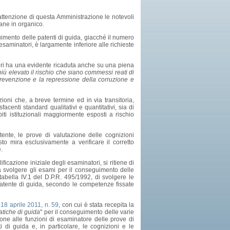
'attenzione di questa Amministrazione le notevoli
mane in organico.
uimento delle patenti di guida, giacché il numero
esaminatori, è largamente inferiore alle richieste
atori ha una evidente ricaduta anche su una piena
più elevato il rischio che siano commessi reati di
prevenzione e la repressione della corruzione e
oni che, a breve termine ed in via transitoria,
acenti standard qualitativi e quantitativi, sia di
ti istituzionali maggiormente esposti a rischio
tente, le prove di valutazione delle cognizioni
sto mira esclusivamente a verificare il corretto
.
icazione iniziale degli esaminatori, si ritiene di
i a svolgere gli esami per il conseguimento delle
 tabella IV.1 del D.P.R. 495/1992, di svolgere le
patente di guida, secondo le competenze fissate
 18 aprile 2011, n. 59
, con cui è stata recepita la
atiche di guida
" per il conseguimento delle varie
azione alle funzioni di esaminatore delle prove di
di guida e, in particolare, le cognizioni e le