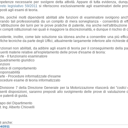
petenze necessarie per svolgere detta attività. Appare di tutta evidenza, dunque,
reto legislativo 59/2011
si riferiscono esclusivamente agli esaminatori delle pr
posti agli esami di teoria.
ltre, poiché molti dipendenti abilitati alle funzioni di esaminatore svolgono anc
erando tali professionalità da un compito di mera sorveglianza - consentirà di ef
l'attribuzione dei turni per le prove pratiche di patente, ma anche nell'attribuzione
i compiti istituzionali nei quali è maggiore la discrezionalità, e dunque il rischio di c
vidente, inoltre, come tale soluzione sia idonea anche a consentire una più eff
ifiche tecniche da parte degli Uffici, attualmente largamente inferiore alle richieste d
unzionari non abilitati, da adibire agli esami di teoria per il conseguimento della
uenti materie relative all'espletamento delle prove d'esame di teoria:
arte - Il funzionario esaminatore
nquadramento giuridico
unzioni
odice di comportamento
esponsabilità
parte - Procedure informatizzate d'esame
rocedure esame di teoria informatizzato
Divisione 7 della Direzione Generale per la Motorizzazione rilascerà dei "
codici 
senti disposizioni, saranno preposti allo svolgimento delle prove di valutazione 
le patenti di guida.
Capo del Dipartimento
t. Ing. Alberto Chiovelli
i anche:
04/2011