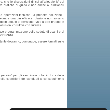
 che le disposizioni di cui all'allegato IV del
ove pratiche di guida e non anche ai funzionari
he operazioni tecniche, la predetta soluzione -
fettuare una più efficace rotazione non soltanto
 delle sedute di revisione. Vale a dire proprio in
ollusioni corruttive con l'utenza.
icace programmazione delle sedute di esami e di
ell'utenza.
 patente dovranno, comunque, essere formati sulle
operativi
" per gli esaminatori che, in forza delle
delle cognizioni dei candidati al conseguimento
Decreti Legislativi