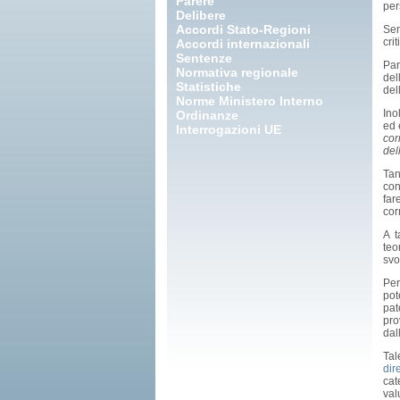
Parere
per
Delibere
Accordi Stato-Regioni
Sem
cri
Accordi internazionali
Sentenze
Par
Normativa regionale
del
Statistiche
del
Norme Ministero Interno
Ino
Ordinanze
ed 
Interrogazioni UE
cor
del
Tan
con
far
cor
A t
teo
svo
Per
pot
pat
pro
dal
Tal
dir
cat
val