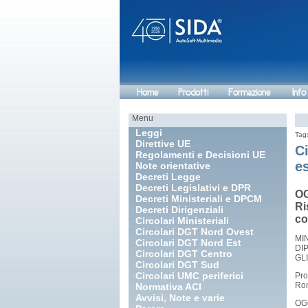
Home
Prodotti
Formazione
Info
Menu
Leggi
Tag
Direttive UE
Ci
Regolamenti e Decisioni UE
e
Note orientative
Decreti Legge
Decreti Legislativi e DPR
OG
Decreti Ministeriali e DPCM
Ri
Decreti Dirigenziali
co
Circolari Ministeriali
Circolari DGT Nord Ovest
MI
Circolari DGT Nord Est
DI
Circolari DGT Centro
GL
Circolari DGT Sud
Circolari UMC periferici
Pro
Rom
Normativa ACI
Avvisi, Note e varie
OGG