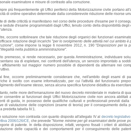
sonale esaminatore e misure di contrasto alla corruzione.
pre più frequentemente gli Uffici periferici della Motorizzazione civile portano all
ticità di ordine operativo determinate dalla considerevole riduzione delle risorse u
te di dette criticità si manifestano nel corso delle procedure d'esame per il conseg
le sedute d'esame programmabili dagli Uffici, tenuto conto della disponibilità degli 
l'utenza.
ltre, occorre sottolineare che tale riduzione degli organici dei funzionari esamin
efficace rotazione degli incarichi "
per lo svolgimento delle attività nel cui ambito è 
ruzione
", come impone la legge 6 novembre 2012, n. 190 "
Disposizioni per la 
l'illegalità nella pubblica amministrazione
".
to premesso, si rende necessario, per questa Amministrazione, individuare soluzi
sentano sia di espletare, nei confronti dell'utenza, un servizio improntato a soddisf
e affidamento sul maggior numero possibile di dipendenti da alternare nei compi
ruttivo.
al fine, occorre preliminarmente considerare che, nell'ambito degli esami di pa
riche è svolto con esame informatizzato, per cui l'attività del funzionario prepo
lgimento dell'esame stesso, senza alcuna specifica funzione didattica da esercitare
tanto, nelle more dell'emanazione del nuovo decreto ministeriale in materia di qualif
er consentire ai funzionari degli Uffici Motorizzazione civile non ancora abilitat
enti di guida, in possesso delle qualifiche culturali e professionali previsti dalla
ve di valutazione delle cognizioni (esame di teoria) per il conseguimento della 
la predetta tabella IV.1.
e soluzione non contrasta con quanto disposto all'allegato IV al
decreto legislativo
ettiva 2006/126/CE
, che prevede "
Norme minime per gli esaminatori delle prove pr
egorie di patente. In detta disposizione, infatti, vengono fissati i criteri di abilit
utazione delle capacità e dei comportamenti per il conseguimento delle patenti 