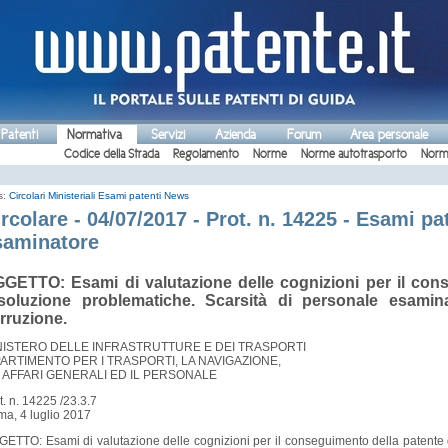
 Patenti
Normativa
Servizi
Azienda
Forum
Area personale
Codice della Strada
Regolamento
Norme
Norme autotrasporto
Norm
s:
Circolari Ministeriali
Esami patenti
News
rcolare - 04/07/2017 - Prot. n. 14225 - Esami pa
saminatore
GETTO: Esami di valutazione delle cognizioni per il cons
soluzione problematiche. Scarsità di personale esamin
rruzione.
NISTERO DELLE INFRASTRUTTURE E DEI TRASPORTI
PARTIMENTO PER I TRASPORTI, LA NAVIGAZIONE,
I AFFARI GENERALI ED IL PERSONALE
t. n. 14225 /23.3.7
a, 4 luglio 2017
ETTO: Esami di valutazione delle cognizioni per il conseguimento della patente d