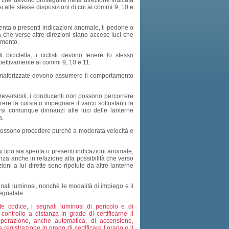
li che devono proseguire nella direzione indicata
i alle stesse disposizioni di cui ai commi 9, 10 e
penta o presenti indicazioni anomale, il pedone o
tà che verso altre direzioni siano accese luci che
samento.
bicicletta, i ciclisti devono tenere lo stesso
spettivamente ai commi 9, 10 e 11.
i semaforizzate devono assumere il comportamento
reversibili, i conducenti non possono percorrere
rere la corsia o impegnare il varco sottostanti la
arsi comunque dinnanzi alle luci delle lanterne
a.
li possono procedere purchè a moderata velocità e
i tipo sia spenta o presenti indicazioni anomale,
nza anche in relazione alla possibilità che verso
ioni a lui dirette sono ripetute da altre lanterne
gnali luminosi, nonchè le modalità di impiego e il
egnalate.
te codice, i segnali luminosi di pericolo e di
ontrollo a distanza in grado di certificarne il
erazione, anche automatica, di accensione,
istrazione in grado di certificare l’orario e il