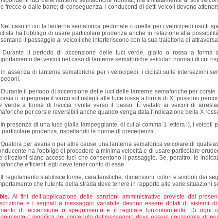
rispondenti luci delle lanterne semaforiche normali, ma limitatamente ai soli veico
le frecce o dalle barre; di conseguenza, i conducenti di detti veicoli devono atteners
.
Nel caso in cui la lanterna semaforica pedonale o quella per i velocipedi risulti s
ciclista ha l'obbligo di usare particolare prudenza anche in relazione alla possibili
sentano il passaggio ai veicoli che interferiscono con la sua traiettoria di attraver
.
Durante il periodo di accensione delle luci verde, giallo o rossa a forma di 
portamento dei veicoli nel caso di lanterne semaforiche veicolari normali di cui ri
.
In assenza di lanterne semaforiche per i velocipedi, i ciclisti sulle intersezion
 pedoni.
.
Durante il periodo di accensione delle luci delle lanterne semaforiche per corsie 
corsia o impegnare il varco sottostanti alla luce rossa a forma di X, possono percor
e verde a forma di freccia rivolta verso il basso. È vietato ai veicoli di arrest
aforiche per corsie reversibili anche quando venga data l'indicazione della X ross
.
In presenza di una luce gialla lampeggiante, di cui al comma 1 lettera i), i veico
 particolare prudenza, rispettando le norme di precedenza.
.
Qualora per avaria o per altre cause una lanterna semaforica veicolare di qualsias
conducente ha l'obbligo di procedere a minima velocità e di usare particolare prude
re direzioni siano accese luci che consentono il passaggio. Se, peraltro, le indicaz
aforiche efficienti egli deve tener conto di esse.
.
Il regolamento stabilisce forme, caratteristiche, dimensioni, colori e simboli dei se
portamento che l'utente della strada deve tenere in rapporto alle varie situazioni s
bis.
Ai fini dell’applicazione delle sanzioni amministrative previste dal presen
scrizione e i segnali a messaggio variabile devono essere dotati di sistemi di c
ento di accensione o spegnimento e il regolare funzionamento. Di ogni op
gnimento o modifica del contenuto del messaggio deve essere conservata idonea reg