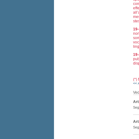
cor
eff
all
mes
stes
19-
non
son
voc
lin
19-
pub
dis
(*)
<< 
Ved
Art
Segn
Art
Segn