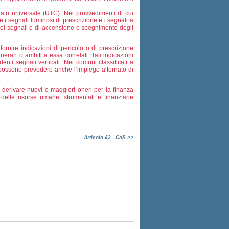
nato universale (UTC). Nei provvedimenti di cui
e i segnali luminosi di prescrizione e i segnali a
dei segnali e di accensione e spegnimento degli
ornire indicazioni di pericolo o di prescrizione
inerari o ambiti a essa correlati. Tali indicazioni
enti segnali verticali. Nei comuni classificati a
e possono prevedere anche l’impiego alternato di
derivare nuovi o maggiori oneri per la finanza
 delle risorse umane, strumentali e finanziarie
Articolo 42 - CdS >>