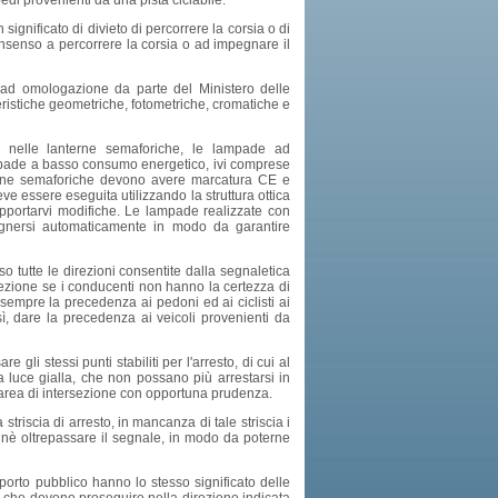
pedi provenienti da una pista ciclabile.
significato di divieto di percorrere la corsia o di
consenso a percorrere la corsia o ad impegnare il
ti ad omologazione da parte del Ministero delle
teristiche geometriche, fotometriche, cromatiche e
, nelle lanterne semaforiche, le lampade ad
mpade a basso consumo energetico, ivi comprese
terne semaforiche devono avere marcatura CE e
e essere eseguita utilizzando la struttura ottica
apportarvi modifiche. Le lampade realizzate con
gnersi automaticamente in modo da garantire
o tutte le direzioni consentite dalla segnaletica
rsezione se i conducenti non hanno la certezza di
empre la precedenza ai pedoni ed ai ciclisti ai
ì, dare la precedenza ai veicoli provenienti da
gli stessi punti stabiliti per l'arresto, di cui al
 luce gialla, che non possano più arrestarsi in
l'area di intersezione con opportuna prudenza.
triscia di arresto, in mancanza di tale striscia i
 nè oltrepassare il segnale, in modo da poterne
asporto pubblico hanno lo stesso significato delle