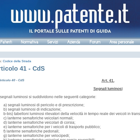
 Patenti
Normativa
Servizi
Azienda
Forum
Area personale
s:
Codice della Strada
rticolo 41 - CdS
Articolo 40 - CdS
Art. 41.
Segnali luminosi
 segnali luminosi si suddividono nelle seguenti categorie:
a) segnali luminosi di pericolo e di prescrizione;
b) segnali luminosi di indicazione;
b-bis) tabelloni luminosi rilevatori della velocità in tempo reale dei veicoli in trans
c) lanterne semaforiche veicolari normali;
d) lanterne semaforiche veicolari di corsia;
e) lanterne semaforiche per i veicoli di trasporto pubblico;
f) lanterne semaforiche pedonali;
g) lanterne semaforiche per velocipedi;