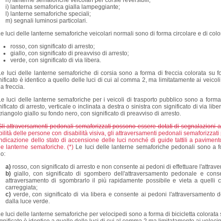
h) lanterne semaforiche veicolari per corsie reversibili;
i) lanterna semaforica gialla lampeggiante;
l) lanterne semaforiche speciali;
m) segnali luminosi particolari.
e luci delle lanterne semaforiche veicolari normali sono di forma circolare e di colo
rosso, con significato di arresto;
giallo, con significato di preavviso di arresto;
verde, con significato di via libera.
Le luci delle lanterne semaforiche di corsia sono a forma di freccia colorata su fo
nificato è identico a quello delle luci di cui al comma 2, ma limitatamente ai veico
la freccia.
Le luci delle lanterne semaforiche per i veicoli di trasporto pubblico sono a form
nificato di arresto, verticale o inclinata a destra o sinistra con significato di via liber
triangolo giallo su fondo nero, con significato di preavviso di arresto.
Gli attraversamenti pedonali semaforizzati possono essere dotati di segnalazioni a
ilità delle persone con disabilità visiva, gli attraversamenti pedonali semaforizzat
indicazione dello stato di accensione delle luci nonché di guide tattili a pavimen
le lanterne semaforiche. (*)
Le luci delle lanterne semaforiche pedonali sono a f
o:
a)
rosso, con significato di arresto e non consente ai pedoni di effettuare l'attra
b)
giallo, con significato di sgombero dell'attraversamento pedonale e conse
attraversamento di sgombrarlo il più rapidamente possibile e vieta a quelli 
carreggiata;
c)
verde, con significato di via libera e consente ai pedoni l'attraversamento d
dalla luce verde.
e luci delle lanterne semaforiche per velocipedi sono a forma di bicicletta colorata 