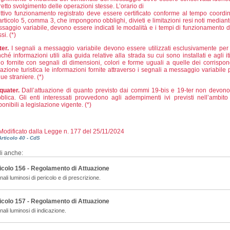
retto svolgimento delle operazioni stesse. L’orario di
ettivo funzionamento registrato deve essere certificato conforme al tempo coordi
’articolo 5, comma 3, che impongono obblighi, divieti e limitazioni resi noti mediant
saggio variabile, devono essere indicati le modalità e i tempi di funzionamento 
si. (*)
ter.
I segnali a messaggio variabile devono essere utilizzati esclusivamente per f
ché informazioni utili alla guida relative alla strada su cui sono installati e agli it
o fornite con segnali di dimensioni, colori e forme uguali a quelle dei corrispond
azione turistica le informazioni fornite attraverso i segnali a messaggio variabil
gue straniere. (*)
quater.
Dall’attuazione di quanto previsto dai commi 19-bis e 19-ter non devono 
blica. Gli enti interessati provvedono agli adempimenti ivi previsti nell’ambito
ponibili a legislazione vigente. (*)
 Modificato dalla Legge n. 177 del 25/11/2024
Articolo 40 - CdS
i anche:
icolo 156 - Regolamento di Attuazione
ali luminosi di pericolo e di prescrizione.
icolo 157 - Regolamento di Attuazione
ali luminosi di indicazione.