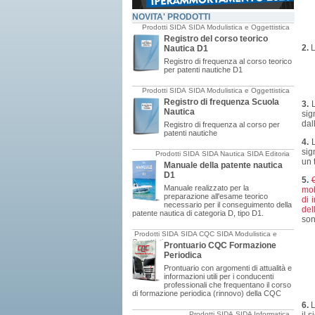
NOVITA' PRODOTTI
Prodotti SIDA
SIDA Modulistica e Oggettistica
Registro del corso teorico
2.
L
Nautica D1
Registro di frequenza al corso teorico
per patenti nautiche D1
Prodotti SIDA
SIDA Modulistica e Oggettistica
Registro di frequenza Scuola
3.
Nautica
sig
dal
Registro di frequenza al corso per
patenti nautiche
4.
sig
Prodotti SIDA
SIDA Nautica
SIDA Editoria
un 
Manuale della patente nautica
D1
5.
Manuale realizzato per la
mob
preparazione all'esame teorico
di 
necessario per il conseguimento della
del
patente nautica di categoria D, tipo D1.
son
Prodotti SIDA
SIDA CQC
SIDA Modulistica e
Oggettistica
Prontuario CQC Formazione
Periodica
Prontuario con argomenti di attualità e
informazioni utili per i conducenti
professionali che frequentano il corso
di formazione periodica (rinnovo) della CQC
6.
L
Prodotti SIDA
SIDA Informatica