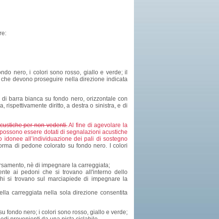
re:
ndo nero, i colori sono rosso, giallo e verde; il
li che devono proseguire nella direzione indicata
a di barra bianca su fondo nero, orizzontale con
a, rispettivamente diritto, a destra o sinistra, e di
custiche per non vedenti.
Al fine di agevolare la
i possono essere dotati di segnalazioni acustiche
to idonee all’individuazione dei pali di sostegno
orma di pedone colorato su fondo nero. I colori
versamento, nè di impegnare la carreggiata;
nte ai pedoni che si trovano all'interno dello
chi si trovano sul marciapiede di impegnare la
ella carreggiata nella sola direzione consentita
su fondo nero; i colori sono rosso, giallo e verde;