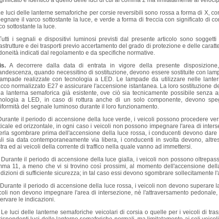
significato è identico a quello delle luci di cui al comma 2 ma limitatamente ai veloci
e luci delle lanterne semaforiche per corsie reversibili sono rossa a forma di X, con 
egnare il varco sottostante la luce, e verde a forma di freccia con significato di 
co sottostante la luce.
Tutti i segnali e dispositivi luminosi previsti dal presente articolo sono sogget
rastrutture e dei trasporti previo accertamento del grado di protezione e delle carat
idoneità indicati dal regolamento e da specifiche normative.
is.
A decorrere dalla data di entrata in vigore della presente disposizione
andescenza, quando necessitino di sostituzione, devono essere sostituite con la
lampade realizzate con tecnologia a LED. Le lampade da utilizzare nelle lan
acco normalizzato E27 e assicurare l'accensione istantanea. La loro sostituzione dev
la lanterna semaforica già esistente, ove ciò sia tecnicamente possibile senza 
nologia a LED, in caso di rottura anche di un solo componente, devono spe
niformità del segnale luminoso durante il loro funzionamento.
Durante il periodo di accensione della luce verde, i veicoli possono procedere vers
ticale ed orizzontale, in ogni caso i veicoli non possono impegnare l'area di inte
erla sgombrare prima dell'accensione della luce rossa, i conducenti devono dare s
li sia data contemporaneamente via libera, i conducenti in svolta devono, altres
tra ed ai veicoli della corrente di traffico nella quale vanno ad immettersi.
.
Durante il periodo di accensione della luce gialla, i veicoli non possono oltrepassare 
ma 11, a meno che vi si trovino così prossimi, al momento dell'accensione della
dizioni di sufficiente sicurezza; in tal caso essi devono sgombrare sollecitamente 
.
Durante il periodo di accensione della luce rossa, i veicoli non devono superare la s
coli non devono impegnare l'area di intersezione, nè l'attraversamento pedonale,
ervare le indicazioni.
.
Le luci delle lanterne semaforiche veicolari di corsia o quelle per i veicoli di tr