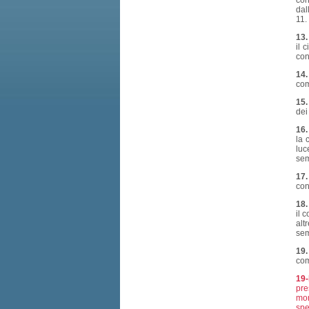
cor
dal
11.
13
il 
con
14
com
15
dei
16
la 
luc
sem
17
con
18
il 
alt
sem
19
com
19-
pre
mom
spe