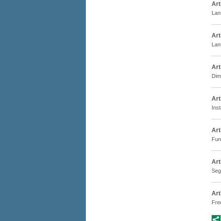
Art
Lan
Art
Lan
Art
Dime
Art
Inst
Art
Fun
Art
Segn
Art
Fre