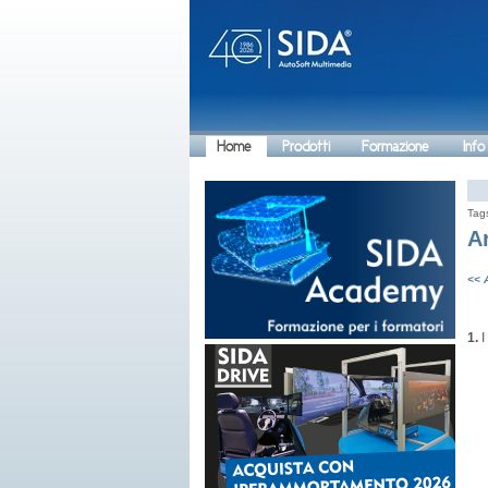
Home
Prodotti
Formazione
Info
Tag
A
<< 
1.
I