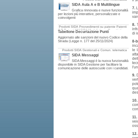
il 
SIDA Aula A e B Multilingue
7.
L
Grafica rinnovata e nuove funzionalità
imp
per lezioni più interattive, personalizzate e
var
coinvolgenti
8.
Prodotti SIDA
Provvedimenti su patente
Patenti
inf
C-D
Patenti AM
SIDA Modulistica e Oggettistica
Tabellone Decurtazione Punti
di 
Aggiornato alle sanzioni del nuovo Codice della
Strada (Legge n. 177 del 25/11/2024)
8-b
inc
le 
Prodotti SIDA
Gestionali e Comun. telematica
att
SIDA Messaggi
del
SIDA Messaggi è la nuova funzionalità
tec
disponibile in SIDA Gestione per facilitare la
l'u
comunicazione delle autoscuole con i candidati.
9.
ver
pot
qua
des
10
com
con
11
vei
oss
12