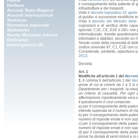
Parere
il conseguimento della patente di gu
Delibere
infrastrutture e dei trasporti;
Accordi Stato-Regioni
Visto il
decreto legislativo 18 aprile
Accordi internazionali
di guida
» e successive modifiche ed
Sentenze
Visto il
decreto del Ministro delle
Normativa regionale
cognizioni e di verifica delle ca
Statistiche
speciali, C1E, CE, D1E e DE
» che 
informatizzato, tramite questionari
Norme Ministero Interno
informativi e statistici, secondo un 
Ordinanze
Tenuto conto della necessità di defi
Interrogazioni UE
codice unionale 97, C1, C1E con co
Considerato, pertanto, opportuno p
2013
;
Decreta:
Art. 1
Modifiche all'articolo 1 del
decreto
1.
Il comma 6 dell'articolo 1 del
dec
prove di cui ai commi da 1 a 5 si 
Dipartimento per i trasporti, la navi
un criterio di casualità. Per ogni
affermazione rispettivamente vera o
Il questionario è così composto:
a) per il conseguimento della paten
intende superata se il numero di ris
b) per il conseguimento della paten
numero di risposte errate è non sup
c) per il conseguimento della patent
numero di risposte errate è non sup
d) per il conseguimento della pate
prova ha durata di venti minuti e si