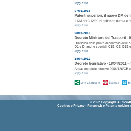
leggi tutto...
07/01/2015
Patenti superiori: il nuovo DM defi
Il DM del 2/12/2014 definisce durata e nu
leggi tutto...
08/01/2013
Decreto Ministero dei Trasporti - 
Disciplina della prova di controllo delle
D1 e D, anche speciali, C1E, CE, D1E 
leggi tutto...
18/04/2011
Decreto legislativo - 18/04/2011 - n
Attuazione delle direttive 2006/126/CE 
leggi tutto...
Link all'articolo
Stampa
In
© 2022 Copyright AutoSoft 
Cookies e Privacy
- Patente.it e Patente onLine 