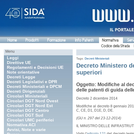
Home
Prodotti
Formazione
Info Patenti
Normativa
Serv
Codice della Strada
Menu
Leggi
Tags:
Decreti Ministeriali
Direttive UE
Decreto Ministero d
Regolamenti e Decisioni UE
superiori
Note orientative
Decreti Legge
Decreti Legislativi e DPR
Oggetto: Modifiche al dec
Decreti Ministeriali e DPCM
delle patenti di guida del
Decreti Dirigenziali
Circolari Ministeriali
Decreto 2 dicembre 2014
Circolari DGT Nord Ovest
Circolari DGT Nord Est
Modifiche al decreto 8 gennaio 2013
Circolari DGT Centro
C, CE, D1, D1E, D, DE.
Circolari DGT Sud
(GU n. 297 del 23-12-2014)
Circolari UMC periferici
Normativa ACI
IL MINISTRO DELLE INFRASTRUT
Avvisi, Note e varie
Visto l'
articolo 121
del decreto legis