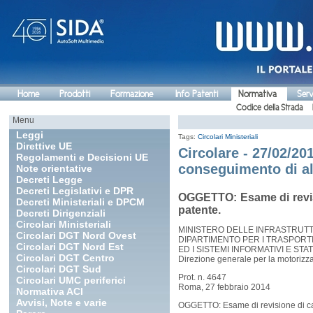
Home
Prodotti
Formazione
Info Patenti
Normativa
Serv
Codice della Strada
Menu
Leggi
Tags:
Circolari Ministeriali
Direttive UE
Circolare - 27/02/20
Regolamenti e Decisioni UE
conseguimento di al
Note orientative
Decreti Legge
Decreti Legislativi e DPR
OGGETTO: Esame di revisi
Decreti Ministeriali e DPCM
patente.
Decreti Dirigenziali
Circolari Ministeriali
MINISTERO DELLE INFRASTRUTT
Circolari DGT Nord Ovest
DIPARTIMENTO PER I TRASPORTI
Circolari DGT Nord Est
ED I SISTEMI INFORMATIVI E STAT
Circolari DGT Centro
Direzione generale per la motorizz
Circolari DGT Sud
Prot. n. 4647
Circolari UMC periferici
Roma, 27 febbraio 2014
Normativa ACI
Avvisi, Note e varie
OGGETTO: Esame di revisione di cat