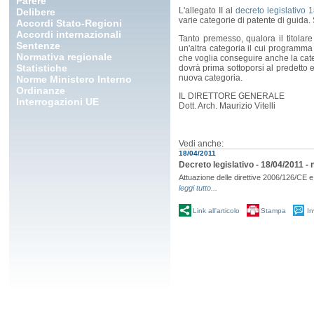
Parere
L'allegato II al
decreto legislativo 
Delibere
varie categorie di patente di guida. 
Accordi Stato-Regioni
Accordi internazionali
Tanto premesso, qualora il titola
Sentenze
un'altra categoria il cui programma 
Normativa regionale
che voglia conseguire anche la categ
Statistiche
dovrà prima sottoporsi al predetto
nuova categoria.
Norme Ministero Interno
Ordinanze
IL DIRETTORE GENERALE
Interrogazioni UE
Dott. Arch. Maurizio Vitelli
Vedi anche:
18/04/2011
Decreto legislativo - 18/04/2011 - n
Attuazione delle direttive 2006/126/CE 
leggi tutto...
Link all'articolo
Stampa
In