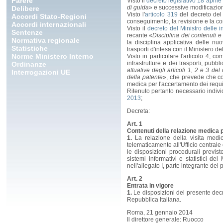
Parere
Visto il
decreto legislativo 18 aprile
di guida
» e successive modificazion
Delibere
Visto l'
articolo 319
del decreto del 
Accordi Stato-Regioni
conseguimento, la revisione e la con
Accordi internazionali
Visto il
decreto del Ministro delle i
Sentenze
recante «
Disciplina dei contenuti e
Normativa regionale
la disciplina applicativa delle n
Statistiche
trasporti d'intesa con il Ministero de
Norme Ministero Interno
Visto in particolare l'articolo 4, 
infrastrutture e dei trasporti, pub
Ordinanze
attuative degli articoli 1, 2 e 3 d
Interrogazioni UE
della patente
», che prevede che co
medica per l'accertamento dei requisi
Ritenuto pertanto necessario individ
2013
;
Decreta:
Art. 1
Contenuti della relazione medica p
1.
La relazione della visita medic
telematicamente all'Ufficio centrale 
le disposizioni procedurali previs
sistemi informativi e statistici del
nell'allegato I, parte integrante del
Art. 2
Entrata in vigore
1.
Le disposizioni del presente decr
Repubblica Italiana.
Roma, 21 gennaio 2014
Il direttore generale: Ruocco