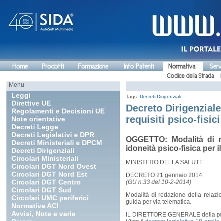
Home
Prodotti
Formazione
Info Patenti
Normativa
Serv
Codice della Strada
Menu
Leggi
Tags:
Decreti Dirigenziali
Direttive UE
Decreto Dirigenziale
Regolamenti e Decisioni UE
requisiti psico-fisic
Note orientative
Decreti Legge
Decreti Legislativi e DPR
OGGETTO: Modalità di re
Decreti Ministeriali e DPCM
idoneità psico-fisica per i
Decreti Dirigenziali
Circolari Ministeriali
MINISTERO DELLA SALUTE
Circolari DGT Nord Ovest
Circolari DGT Nord Est
DECRETO 21 gennaio 2014
Circolari DGT Centro
(GU n.33 del 10-2-2014)
Circolari DGT Sud
Modalità di redazione della relazio
Circolari UMC periferici
guida per via telematica.
Normativa ACI
Avvisi, Note e varie
IL DIRETTORE GENERALE della p