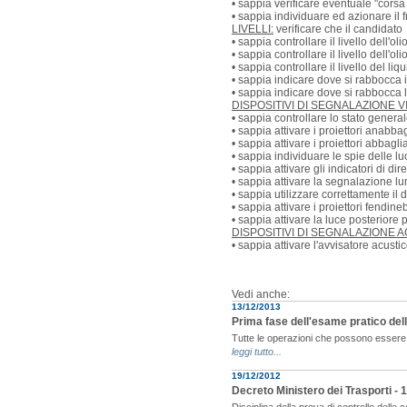
• sappia verificare eventuale "corsa
• sappia individuare ed azionare il
LIVELLI:
verificare che il candidato
• sappia controllare il livello dell'ol
• sappia controllare il livello dell'ol
• sappia controllare il livello del li
• sappia indicare dove si rabbocca il
• sappia indicare dove si rabbocca l
DISPOSITIVI DI SEGNALAZIONE VI
• sappia controllare lo stato generale
• sappia attivare i proiettori anabbag
• sappia attivare i proiettori abbagli
• sappia individuare le spie delle luc
• sappia attivare gli indicatori di di
• sappia attivare la segnalazione l
• sappia utilizzare correttamente il 
• sappia attivare i proiettori fendine
• sappia attivare la luce posteriore
DISPOSITIVI DI SEGNALAZIONE A
• sappia attivare l'avvisatore acusti
Vedi anche:
13/12/2013
Prima fase dell'esame pratico dell
Tutte le operazioni che possono essere 
leggi tutto...
19/12/2012
Decreto Ministero dei Trasporti -