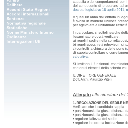
Parere
capacità e dei comportamenti per il 
Delibere
del conducente di prepararsi ad una 
Accordi Stato-Regioni
decreto legislativo 18 aprile 2011, n
Accordi internazionali
A quasi un anno dall'entrata in vigo
Sentenze
è svolta in maniera univoca presso 
Normativa regionale
per agevolare e uniformare l'attività
Statistiche
Norme Ministero Interno
In particolare, si sottolinea che d
Ordinanze
l'esaminatore dovrà verificare:
a) regoli il sedile nella corretta pos
Interrogazioni UE
b) regoli specchietti retrovisori, cin
c) controlli la chiusura delle porte (
p
d) sappia controllare o correttament
valutativa
.
Si invitano i funzionari esaminat
contenuti elencati della scheda valu
IL DIRETTORE GENERALE
Dott. Arch. Maurizio Vitelli
Allegato
alla circolare del 
1. REGOLAZIONE DEL SEDILE N
Verificare che il candidato sappia
• posizionarsi alla giusta distanza d
• posizionarsi alla giusta distanza d
• regolare l'altezza del sedile
• regolare la corretta inclinazione d