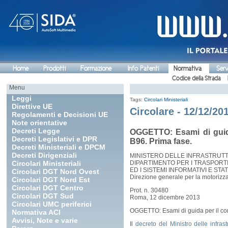
Home
Prodotti
Formazione
Info Patenti
Normativa
Serv
Codice della Strada
Menu
Leggi
Tags:
Circolari Ministeriali
Direttive UE
Circolare - 12/12/20
Regolamenti e Decisioni UE
Note orientative
Decreti Legge
OGGETTO: Esami di guida
Decreti Legislativi e DPR
B96. Prima fase.
Decreti Ministeriali e DPCM
Decreti Dirigenziali
MINISTERO DELLE INFRASTRUTT
Circolari Ministeriali
DIPARTIMENTO PER I TRASPORTI
ED I SISTEMI INFORMATIVI E STAT
Circolari DGT Nord Ovest
Direzione generale per la motorizz
Circolari DGT Nord Est
Circolari DGT Centro
Prot. n. 30480
Circolari DGT Sud
Roma, 12 dicembre 2013
Circolari UMC periferici
OGGETTO: Esami di guida per il con
Normativa ACI
Avvisi, Note e varie
Il
decreto del Ministro delle infras