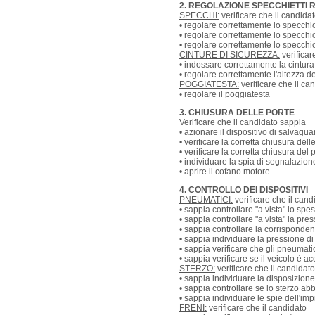
2. REGOLAZIONE SPECCHIETTI 
SPECCHI:
verificare che il candida
• regolare correttamente lo specchio
• regolare correttamente lo specchio
• regolare correttamente lo specchio
CINTURE DI SICUREZZA:
verificar
• indossare correttamente la cintura
• regolare correttamente l'altezza de
POGGIATESTA:
verificare che il ca
• regolare il poggiatesta
3. CHIUSURA DELLE PORTE
Verificare che il candidato sappia
• azionare il dispositivo di salvagua
• verificare la corretta chiusura dell
• verificare la corretta chiusura del
• individuare la spia di segnalazion
• aprire il cofano motore
4. CONTROLLO DEI DISPOSITIVI
PNEUMATICI:
verificare che il cand
• sappia controllare "a vista" lo spe
• sappia controllare "a vista" la pr
• sappia controllare la corrisponden
• sappia individuare la pressione di
• sappia verificare che gli pneumati
• sappia verificare se il veicolo è a
STERZO:
verificare che il candidato
• sappia individuare la disposizion
• sappia controllare se lo sterzo a
• sappia individuare le spie dell'im
FRENI:
verificare che il candidato