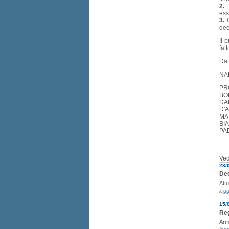
2.
D
ess
3.
G
dec
Il 
fat
Dat
NA
PRO
BON
DAM
D'A
MAS
BIA
PAD
Ved
23/
Dec
Att
legg
15/
Reg
Armo