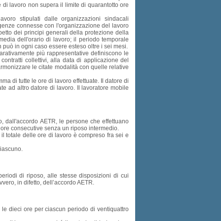
di lavoro non supera il limite di quarantotto ore
lavoro stipulati dalle organizzazioni sindacali
igenze connesse con l'organizzazione del lavoro
etto dei principi generali della protezione della
dia dell'orario di lavoro; il periodo temporale
n può in ogni caso essere esteso oltre i sei mesi.
omparativamente più rappresentative definiscono le
ontratti collettivi, alla data di applicazione del
onizzare le citate modalità con quelle relative
a di tutte le ore di lavoro effettuate. Il datore di
te ad altro datore di lavoro. Il lavoratore mobile
to, dall'accordo AETR, le persone che effettuano
i ore consecutive senza un riposo intermedio.
il totale delle ore di lavoro è compreso fra sei e
ciascuno.
eriodi di riposo, alle stesse disposizioni di cui
vero, in difetto, dell’accordo AETR.
 le dieci ore per ciascun periodo di ventiquattro