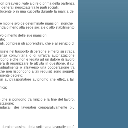
con preavviso, vale a dire o prima della partenza
generali negoziate tra le parti sociali;
nducente o in una cuccetta durante la marcia del
atore mobile svolge determinate mansioni, nonché i
ponda o meno alla sede sociale o allo stabilimento
 svolgimento delle sue mansioni;
rto;
i, compresi gli apprendisti, che è al servizio di
nsiste nel trasporto di persone e merci su strada
cenza comunitaria o di un'altra autorizzazione
 proprio e che non è legata ad un datore di lavoro
ra di organizzare le attività in questione, il cui
ndividualmente o attraverso una cooperazione tra
 che non rispondono a tali requisiti sono soggetti
presente decreto;
un autotrasportatore autonomo che effettua tali
nica;
e che si pongono tra l'inizio e la fine del lavoro,
estazione;
i sindacali dei lavoratori comparativamente più
a durata massima della settimana lavorativa può