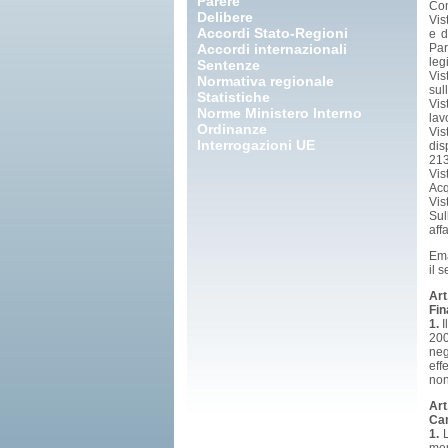
Parere
Com
Delibere
Vis
Accordi Stato-Regioni
e d
Accordi internazionali
Par
leg
Sentenze
Vis
Normativa regionale
sul
Statistiche
Vis
Norme Ministero Interno
lav
Ordinanze
Vis
Interrogazioni UE
dis
213
Vis
Acq
Vis
Sul
aff
Em
il 
Art
Fin
1.
I
200
neg
eff
non
Art
Cam
1.
L