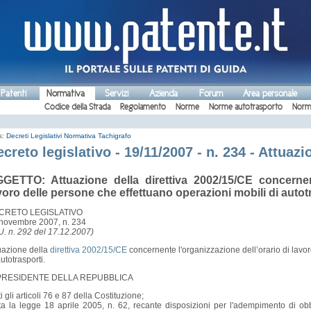
 Patenti
Normativa
Servizi
Azienda
Forum
Area personale
Codice della Strada
Regolamento
Norme
Norme autotrasporto
Norm
s:
Decreti Legislativi
Normativa Tachigrafo
creto legislativo - 19/11/2007 - n. 234 - Attuaz
GETTO: Attuazione della direttiva 2002/15/CE concernent
voro delle persone che effettuano operazioni mobili di autotr
CRETO LEGISLATIVO
novembre 2007, n. 234
U. n. 292 del 17.12.2007)
uazione della
direttiva 2002/15/CE
concernente l'organizzazione dell’orario di lavo
autotrasporti.
 PRESIDENTE DELLA REPUBBLICA
ti gli articoli 76 e 87 della Costituzione;
ta la legge 18 aprile 2005, n. 62, recante disposizioni per l'adempimento di obbli