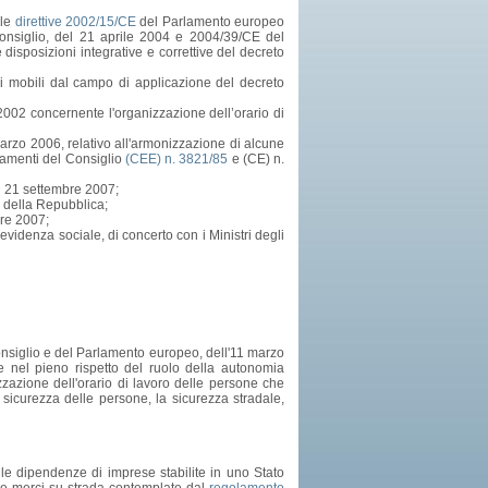
lle
direttive 2002/15/CE
del Parlamento europeo
onsiglio, del 21 aprile 2004 e 2004/39/CE del
isposizioni integrative e correttive del decreto
ri mobili dal campo di applicazione del decreto
002 concernente l'organizzazione dell’orario di
rzo 2006, relativo all'armonizzazione di alcune
olamenti del Consiglio
(CEE) n. 3821/85
e (CE) n.
el 21 settembre 2007;
o della Repubblica;
bre 2007;
evidenza sociale, di concerto con i Ministri degli
nsiglio e del Parlamento europeo, dell'11 marzo
 e nel pieno rispetto del ruolo della autonomia
nizzazione dell'orario di lavoro delle persone che
a sicurezza delle persone, la sicurezza stradale,
lle dipendenze di imprese stabilite in uno Stato