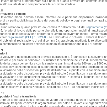
l lavoro notturno è indennizzato sulla base di quanto previsto dal contratto collet
scelto sia tale da non compromettere la sicurezza stradale.
. 8
ormazione e registri
 lavoratori mobili devono essere informati delle pertinenti disposizioni nazional
ordi tra parti sociali, in particolare dei contratti collettivi e degli eventuali contratt
islativo.
ermo restando quanto previsto dal comma 2 dell'articolo 14 del
regolamento (C
5, l'orario di lavoro delle persone che effettuano operazioni mobili di autotrasport
ponsabili della registrazione dell'orario di lavoro dei lavoratori mobili. Fermo resta
 citato
regolamento (CEE) n. 3821/85
, se il lavoratore lo richiede, il datore di lavo
li obblighi di registrazione di cui al comma 2 si assolvono mediante le relative scritt
a contrattazione collettiva definisce le modalità di informazione di cui al comma 1.
. 9
zioni
a violazione delle disposizioni previste dall'articolo 4, è punita con la sanzione 
oratore e per ciascun periodo cui si riferisce la violazione nel caso di superament
to della durata consentita e con la sanzione amministrativa da 260 euro a 1560 eu
riferisce la violazione nel caso di superamento della durata massima settimanale oltr
a violazione delle disposizioni previste dall'articolo 5 è punita con la sanzione am
a violazione delle disposizioni previste dall'articolo 6 è punita con la sanzione am
a violazione delle disposizioni previste dall'articolo 7, comma 1, è punita con la
 ogni lavoratore e per ciascuna giornata.
a violazione delle disposizioni previste dall'articolo 8 è punita con la sanzione am
ono fatte salve le disposizioni di cui agli articoli 174 e 178 del decreto legislativo 
. 10
posizioni finali e transitorie
ntro un anno dalla data di entrata in vigore del presente decreto il Ministro del 
istro dei trasporti, convoca le organizzazioni dei datori di lavoro e le organizzazi
e di verificare lo stato di attuazione del presente decreto nella contrattazione colletti