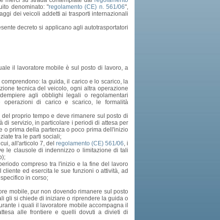
 e merci su strada contemplate dal
regolamento
ito denominato: "
regolamento (CE) n. 561/06
",
ggi dei veicoli addetti ai trasporti internazionali
sente decreto si applicano agli autotrasportatori
uale il lavoratore mobile è sul posto di lavoro, a
i comprendono: la guida, il carico e lo scarico, la
nzione tecnica del veicolo, ogni altra operazione
dempiere agli obblighi legali o regolamentari
e operazioni di carico e scarico, le formalità
te del proprio tempo e deve rimanere sul posto di
di servizio, in particolare i periodi di attesa per
e o prima della partenza o poco prima dell'inizio
te tra le parti sociali;
ui, all'articolo 7, del
regolamento (CE) 561/06
, i
alve le clausole di indennizzo o limitazione di tali
b);
eriodo compreso tra l'inizio e la fine del lavoro
cliente ed esercita le sue funzioni o attività, ad
specifico in corso;
oratore mobile, pur non dovendo rimanere sul posto
 gli si chiede di iniziare o riprendere la guida o
 durante i quali il lavoratore mobile accompagna il
esa alle frontiere e quelli dovuti a divieti di