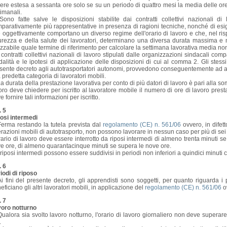
ere estesa a sessanta ore solo se su un periodo di quattro mesi la media delle ore 
timanali.
ono fatte salve le disposizioni stabilite dai contratti collettivi nazionali di 
parativamente più rappresentative in presenza di ragioni tecniche, nonché di es
 oggettivamente comportano un diverso regime dell'orario di lavoro e che, nel risp
urezza e della salute dei lavoratori, determinano una diversa durata massima e me
lizzabile quale termine di riferimento per calcolare la settimana lavorativa media no
 contratti collettivi nazionali di lavoro stipulati dalle organizzazioni sindacali c
alità e le ipotesi di applicazione delle disposizioni di cui al comma 2. Gli stessi c
sente decreto agli autotrasportatori autonomi, provvedono conseguentemente ad arm
a predetta categoria di lavoratori mobili.
a durata della prestazione lavorativa per conto di più datori di lavoro è pari alla somm
oro deve chiedere per iscritto al lavoratore mobile il numero di ore di lavoro presta
e fornire tali informazioni per iscritto.
. 5
osi intermedi
erma restando la tutela prevista dal
regolamento (CE) n. 561/06
ovvero, in difet
razioni mobili di autotrasporto, non possono lavorare in nessun caso per più di se
rario di lavoro deve essere interrotto da riposi intermedi di almeno trenta minuti se 
e ore, di almeno quarantacinque minuti se supera le nove ore.
 riposi intermedi possono essere suddivisi in periodi non inferiori a quindici minuti 
. 6
iodi di riposo
i fini del presente decreto, gli apprendisti sono soggetti, per quanto riguarda i p
eficiano gli altri lavoratori mobili, in applicazione del
regolamento (CE) n. 561/06
ov
. 7
oro notturno
ualora sia svolto lavoro notturno, l'orario di lavoro giornaliero non deve superare
.