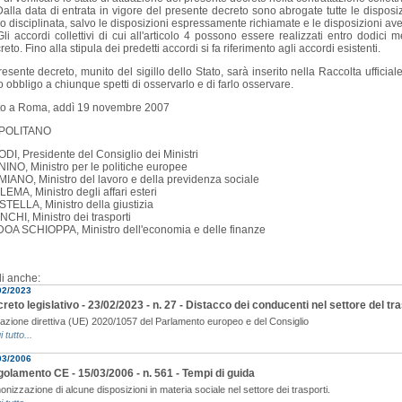
alla data di entrata in vigore del presente decreto sono abrogate tutte le disposiz
o disciplinata, salvo le disposizioni espressamente richiamate e le disposizioni ave
li accordi collettivi di cui all'articolo 4 possono essere realizzati entro dodici 
reto. Fino alla stipula dei predetti accordi si fa riferimento agli accordi esistenti.
presente decreto, munito del sigillo dello Stato, sarà inserito nella Raccolta ufficial
to obbligo a chiunque spetti di osservarlo e di farlo osservare.
o a Roma, addì 19 novembre 2007
POLITANO
DI, Presidente del Consiglio dei Ministri
INO, Ministro per le politiche europee
IANO, Ministro del lavoro e della previdenza sociale
LEMA, Ministro degli affari esteri
TELLA, Ministro della giustizia
NCHI, Ministro dei trasporti
OA SCHIOPPA, Ministro dell'economia e delle finanze
i anche:
02/2023
reto legislativo - 23/02/2023 - n. 27 - Distacco dei conducenti nel settore del tr
uazione direttiva (UE) 2020/1057 del Parlamento europeo e del Consiglio
i tutto...
03/2006
olamento CE - 15/03/2006 - n. 561 - Tempi di guida
nizzazione di alcune disposizioni in materia sociale nel settore dei trasporti.