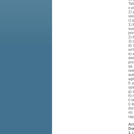
Tal
o p
2) 
vei
c) 
1) 
suo
pri
2) 
3) 
d) 
un'
e) 
die
pro
da 
red
aut
agl
f) 
ope
g) 
h) 
i) 
l) 
dur
m) 
rap
Art
Dur
1.
L