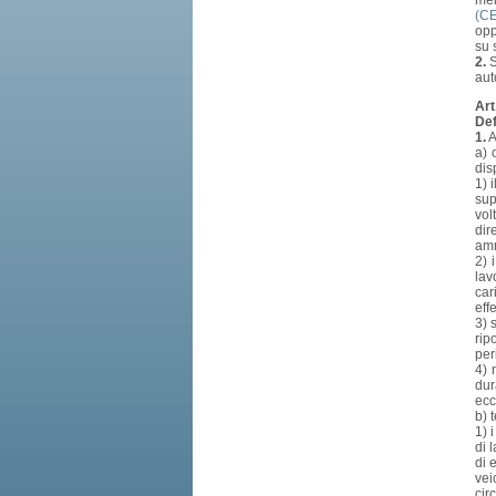
mem
(CE
opp
su 
2.
S
aut
Art
Def
1.
A
a) 
dis
1) 
sup
vol
dir
amm
2) 
lav
car
eff
3) 
rip
per
4) 
dur
ecc
b) 
1) 
di 
di 
vei
cir