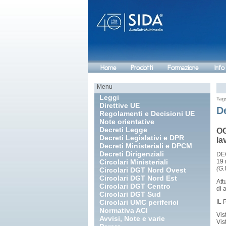
Home
Prodotti
Formazione
Info
Menu
Leggi
Tag
Direttive UE
De
Regolamenti e Decisioni UE
Note orientative
Decreti Legge
OG
Decreti Legislativi e DPR
la
Decreti Ministeriali e DPCM
Decreti Dirigenziali
DE
Circolari Ministeriali
19 
(G.
Circolari DGT Nord Ovest
Circolari DGT Nord Est
Att
Circolari DGT Centro
di 
Circolari DGT Sud
Circolari UMC periferici
IL
Normativa ACI
Vis
Avvisi, Note e varie
Vis