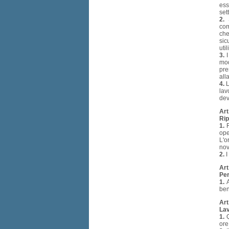
ess
set
2.
S
com
che
sic
uti
3.
I
mod
pre
all
4.
L
lav
dev
Art
Rip
1.
F
ope
L'o
nov
2.
I
Art
Per
1.
A
ben
Art
Lav
1.
Q
ore