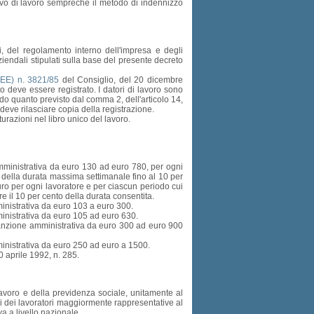
tivo di lavoro sempreché il metodo di indennizzo
i, del regolamento interno dell'impresa e degli
i aziendali stipulati sulla base del presente decreto
EE) n. 3821/85
del Consiglio, del 20 dicembre
o deve essere registrato. I datori di lavoro sono
ndo quanto previsto dal comma 2, dell'articolo 14,
ro deve rilasciare copia della registrazione.
urazioni nel libro unico del lavoro.
amministrativa da euro 130 ad euro 780, per ogni
o della durata massima settimanale fino al 10 per
ro per ogni lavoratore e per ciascun periodo cui
e il 10 per cento della durata consentita.
ministrativa da euro 103 a euro 300.
ministrativa da euro 105 ad euro 630.
 sanzione amministrativa da euro 300 ad euro 900
ministrativa da euro 250 ad euro a 1500.
30 aprile 1992, n. 285.
lavoro e della previdenza sociale, unitamente al
oni dei lavoratori maggiormente rappresentative al
va a livello nazionale.