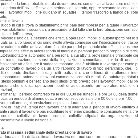
i periodi e la loro probabile durata devono essere comunicati al lavoratore mobile 
oco prima dell'inizio effettivo del periodo considerato, oppure secondo le condizioni 
per i lavoratori mobili che guidano in squadre, il tempo trascorso a fianco del co
colo;
posto di lavoro:
il luogo in cui si trova lo stabilimento principale dell'impresa per la quale il lavor
i vari stabilimenti secondari, a prescindere dal fatto che la loro ubicazione corris
ncipale dell'impresa;
il veicolo usato dalla persona che effettua operazioni mobili di autotrasporto per lo
qualsiasi altro luogo in cui sono svolte attività connesse con l’esecuzione del traspo
lavoratore mobile: un lavoratore facente parte del personale che effettua spostament
impresa che effettua autotrasporto di merci e di persone per conto proprio o di terzi;
autotrasportatore autonomo: una persona la cui attività professionale principale co
tro remunerazione ai sensi della legislazione comunitaria, in virtù di una li
fessionale ad effettuare il suddetto trasporto, che è abilitata a lavorare per conto
un contratto di lavoro o da un altro rapporto di lavoro di tipo gerarchico, che, libe
dito dipende direttamente dagli utili realizzati e che è libera di intrattenere, i
otrasportatori autonomi, relazioni commerciali con più clienti. Gli autotrasportatori
i stessi obblighi e beneficiano degli stessi diritti previsti per i lavoratori mobili dal 
persona che effettua operazioni mobili di autotrasporto: un lavoratore mobile o 
razioni;
settimana: il periodo compreso fra le ore 00,00 del lunedì e le ore 24,00 della dome
notte: un periodo di almeno quattro ore consecutive tra le ore 00,00 e le ore 7,00;
lavoro notturno: ogni prestazione espletata durante la notte;
tempi di inattività: tempi non lavorati che si alternano a periodi di lavoro effettivo 
ante i quali il lavoratore può ricostituire le energie psicofisiche consumate nella pr
contratti collettivi di lavoro: contratti collettivi stipulati da organizzazion
presentative a livello nazionale.
. 4
ata massima settimanale della prestazione di lavoro
a durata media della settimana lavorativa non può superare le quarantotto ore. L