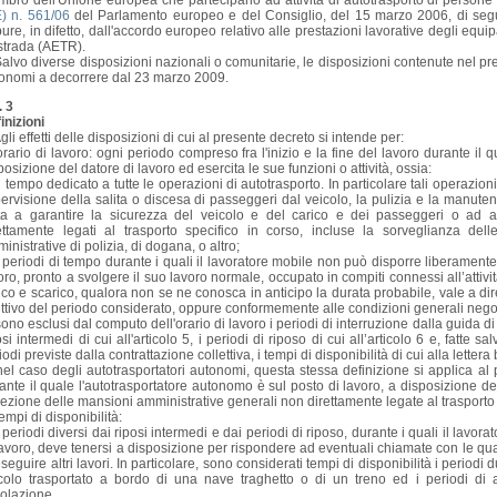
bro dell'Unione europea che partecipano ad attività di autotrasporto di persone
) n. 561/06
del Parlamento europeo e del Consiglio, del 15 marzo 2006, di segu
ure, in difetto, dall'accordo europeo relativo alle prestazioni lavorative degli equipa
strada (AETR).
alvo diverse disposizioni nazionali o comunitarie, le disposizioni contenute nel pre
onomi a decorrere dal 23 marzo 2009.
. 3
inizioni
gli effetti delle disposizioni di cui al presente decreto si intende per:
orario di lavoro: ogni periodo compreso fra l'inizio e la fine del lavoro durante il q
posizione del datore di lavoro ed esercita le sue funzioni o attività, ossia:
il tempo dedicato a tutte le operazioni di autotrasporto. In particolare tali operazion
ervisione della salita o discesa di passeggeri dal veicolo, la pulizia e la manute
ta a garantire la sicurezza del veicolo e del carico e dei passeggeri o ad a
ettamente legati al trasporto specifico in corso, incluse la sorveglianza dell
inistrative di polizia, di dogana, o altro;
i periodi di tempo durante i quali il lavoratore mobile non può disporre liberamen
oro, pronto a svolgere il suo lavoro normale, occupato in compiti connessi all’attività 
ico e scarico, qualora non se ne conosca in anticipo la durata probabile, vale a dir
ettivo del periodo considerato, oppure conformemente alle condizioni generali negozia
sono esclusi dal computo dell'orario di lavoro i periodi di interruzione dalla guida di c
osi intermedi di cui all'articolo 5, i periodi di riposo di cui all’articolo 6 e, fatte s
iodi previste dalla contrattazione collettiva, i tempi di disponibilità di cui alla lettera 
nel caso degli autotrasportatori autonomi, questa stessa definizione si applica al p
ante il quale l'autotrasportatore autonomo è sul posto di lavoro, a disposizione del 
ezione delle mansioni amministrative generali non direttamente legate al trasporto 
tempi di disponibilità:
i periodi diversi dai riposi intermedi e dai periodi di riposo, durante i quali il lav
lavoro, deve tenersi a disposizione per rispondere ad eventuali chiamate con le quali
eseguire altri lavori. In particolare, sono considerati tempi di disponibilità i periodi
colo trasportato a bordo di una nave traghetto o di un treno ed i periodi di att
colazione.