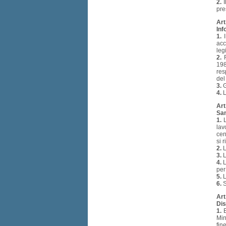
2.
I
pre
Art
Inf
1.
I
acc
leg
2.
F
198
res
del
3.
G
4.
L
Art
San
1.
L
lav
cen
si 
2.
L
3.
L
4.
L
per
5.
L
6.
S
Art
Dis
1.
E
Min
fin