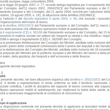
unità europee, legge comunitaria 2004;
ta la legge 20 giugno 2007, n. 77, recante delega legislativa per il recepimento de
el Consiglio, dell'11 marzo 2002, 2004/25/CE del Parlamento europeo e del C
lamento europeo e del Consiglio, del 21 aprile 2004, nonché per l’adozione delle d
islativo, 19 agosto 2005, n. 191, di attuazione della direttiva 2002/98/CE;
to l'articolo 2 del
decreto legislativo 8 aprile 2003, n. 66
, che esclude i lavorato
l'organizzazione dell'orario di lavoro;
ta la
direttiva 2002/15/CE
del Parlamento europeo e del Consiglio, dell'11 marzo 2
oro delle persone che effettuano operazioni mobili di autotrasporto;
to il
regolamento (CE) n. 561/06
del Parlamento europeo e del Consiglio, del 15 ma
posizioni in materia sociale nel settore dei trasporti su strada e che modifica i reg
5/98 e abroga il regolamento (CEE) n. 3820/85 del Consiglio;
ta la preliminare deliberazione del Consiglio dei Ministri, adottata nella riunione d
uisiti i pareri delle competenti commissioni della Camera dei deputati e del Senat
ta la deliberazione del Consiglio dei Ministri, adottata nella riunione del 16 novem
la proposta del Ministro per le politiche europee e del Ministro del lavoro e della pr
ari esteri, della giustizia, dei trasporti e dell’economia e delle finanze;
ana
seguente decreto legislativo:
. 1
alità
l presente decreto, nel dare attuazione organica alla
direttiva n. 2002/15/CE
del Co
2, è diretto a regolamentare in modo uniforme su tutto il territorio nazionale,
oziale collettiva, i profili di disciplina del rapporto di lavoro connessi alla orga
ettuano operazioni mobili di autotrasporto, per migliorare la tutela della salute, l
ché a ravvicinare maggiormente le condizioni di concorrenza.
. 2
po di applicazione
e disposizioni contenute nel presente decreto si applicano ai lavoratori mobili a