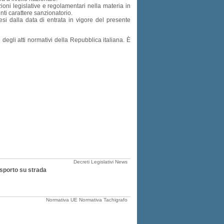
ioni legislative e regolamentari nella materia in
nti carattere sanzionatorio.
mesi dalla data di entrata in vigore del presente
e degli atti normativi della Repubblica italiana. È
Decreti Legislativi
News
asporto su strada
Normativa UE
Normativa Tachigrafo