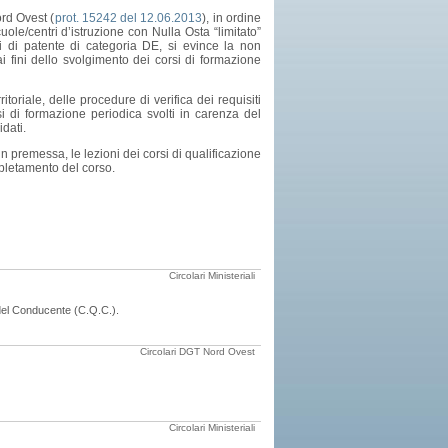
ord Ovest (
prot. 15242 del 12.06.2013
), in ordine
uole/centri d’istruzione con Nulla Osta “limitato”
ri di patente di categoria DE, si evince la non
ai fini dello svolgimento dei corsi di formazione
toriale, delle procedure di verifica dei requisiti
rsi di formazione periodica svolti in carenza del
dati.
n premessa, le lezioni dei corsi di qualificazione
mpletamento del corso.
Circolari Ministeriali
e del Conducente (C.Q.C.).
Circolari DGT Nord Ovest
Circolari Ministeriali