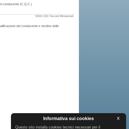
 del conducente (C.Q.C.)
SIDA CQC
Decreti Ministeriali
alificazione del conducente e riordino delle
Informativa sui cookies
X
Questo sito installa cookies tecnici necessari per il