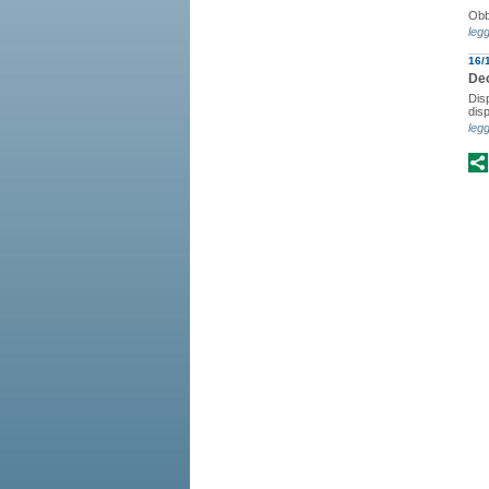
Obbl
legg
16/
Dec
Disp
disp
legg