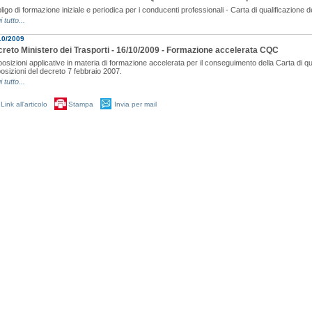
igo di formazione iniziale e periodica per i conducenti professionali - Carta di qualificazione
i tutto...
10/2009
reto Ministero dei Trasporti - 16/10/2009 - Formazione accelerata CQC
osizioni applicative in materia di formazione accelerata per il conseguimento della Carta di qu
osizioni del decreto 7 febbraio 2007.
i tutto...
Link all'articolo
Stampa
Invia per mail