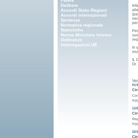
Parere
Delibere
Inf
Accordi Stato-Regioni
all
(pa
Accordi internazionali
nec
Sentenze
per
Normativa regionale
Statistiche
Per
Norme Ministero Interno
sus
Ordinanze
req
Interrogazioni UE
In 
ini
IL
Dr.
Ved
01/
Cir
Cors
legg
12/
Cir
Ris
legg
22/
Cir