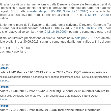
atti, alla luce di un chiarimento fornito dalla Direzione Generale Territoriale per il N
a possibilità di svolgimento dei corsi di formazione periodica da parte delle autosc
ragrafo 6.1.5 della
ministeriale prot. 85349/8.3 del 22.10.2010
) anche ai titola
essaria sussistenza del requisito relativo ai veicoli (art. 4 del
D.M. 16.10.2009
) 
iodica.
tanto, nelle more dell’attivazione, da parte della scrivente Direzione Generale Terri
sistenti per il mantenimento del Nulla Osta ex art. 2 del
D.M. 16.10.2009
, i co
uisito relativo ai veicoli (art. 4 del
D.M. 16.10.2009
), potranno comunque essere vali
ultimo, ad ulteriore precisazione di quanto indicato nella
nota prot. 7667
richiamata i
ziale svolte fino al 30.09.2013, saranno comunque da ritenersi valide ai fini del co
 DIRETTORE GENERALE
 Luciana Napolitano
i anche:
10/2013
colare UMC Roma - 01/10/2013 - Prot. n. 7667 - Corsi CQC iniziale e periodica
i di qualificazione iniziale e periodica per i conducenti professionali - Carta di Qualificazion
i tutto...
06/2013
colare - 12/06/2013 - Prot. 15242 - Corsi CQC e conducenti muniti di patente DE
posta della Direzione Generale MOT a un quesito avanzato dalla DGT Nord Ovest
i tutto...
10/2010
colare - 22/10/2010 - Prot. n. 85349 - CQC formazione iniziale e periodica