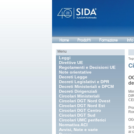
Home
Prodotti
Formazione
Info
Menu
Leggi
Tag
Direttive UE
C
Regolamenti e Decisioni UE
Note orientative
Decreti Legge
OG
Decreti Legislativi e DPR
de
Decreti Ministeriali e DPCM
Decreti Dirigenziali
Min
Circolari Ministeriali
DI
CE
Circolari DGT Nord Ovest
Circolari DGT Nord Est
Pro
Circolari DGT Centro
Rom
Circolari DGT Sud
Circolari UMC periferici
OGG
Normativa ACI
Si 
Avvisi, Note e varie
ai 