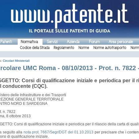
 Patenti
Normativa
Servizi
Azienda
Forum
Area personale
Codice della Strada
Regolamento
Norme
Norme autotrasporto
Norm
s:
Circolari Ministeriali
ircolare UMC Roma - 08/10/2013 - Prot. n. 7822 
GETTO: Corsi di qualificazione iniziale e periodica per il ri
l conducente (CQC).
istero delle Infrastrutture e dei Trasporti
REZIONE GENERALE TERRITORIALE
NTRO NORD E SARDEGNA
t. n. 7822
a, 8 ottobre 2013
ETTO: Corsi di qualificazione iniziale e periodica per il rilascio della carta di qu
fa seguito alla
nota prot. 7667/Segr/DGT del 01.10.2013
per precisare che i contenut
corsi di qualificazione iniziale.