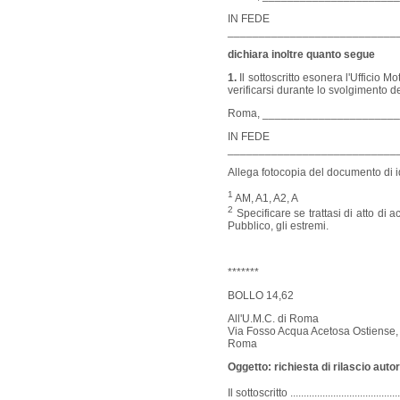
IN FEDE
___________________________
dichiara inoltre quanto segue
1.
Il sottoscritto esonera l'Ufficio
verificarsi durante lo svolgimento 
Roma, _____________________
IN FEDE
___________________________
Allega fotocopia del documento di id
1
AM, A1, A2, A
2
Specificare se trattasi di atto di a
Pubblico, gli estremi.
*******
BOLLO 14,62
All'U.M.C. di Roma
Via Fosso Acqua Acetosa Ostiense,
Roma
Oggetto: richiesta di rilascio auto
Il sottoscritto .................................