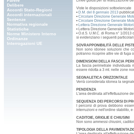
Parere
Linee guida per la realizzazione del
Delibere
Viste le disposizioni sottoelencate
Accordi Stato-Regioni
•
D.M. del 8 gennaio 2013
pubblicat
Accordi internazionali
•
Circolare Direzione Generale Mot
Sentenze
•
Circolare Direzione Generale Mot
Normativa regionale
•
Lettera Direzione Generale Motor
Statistiche
• Lettera Direzione Generale Motor
• O.d.S. U.M.C. di Roma n° 1/2013
Norme Ministero Interno
si evidenziano i seguenti particolari 
Ordinanze
Interrogazioni UE
SOVRAPPONIBILITÀ DELLE PIST
Non sono idonee soluzioni che com
potranno ricoprire altre vie di fuga o
DIMENSIONI DELLA FASCIA PER
La fascia perimetrale individuata 
essere ridotta a 3 mt. nelle zone non 
SEGNALETICA ORIZZONTALE
Verrà considerata idonea la segnal
PENDENZA
L'area destinata all'effettuazione d
SEQUENZA DEI PERCORSI DI P
I percorsi di prova debbono essere
interruzioni e nell'ordine stabilit
CADITOIE, GRIGLIE E CHIUSINI
Non sono ammessi chiusini, caditoie 
TIPOLOGIA DELLA PAVIMENTAZI
L'area destinata all'effettuazione de