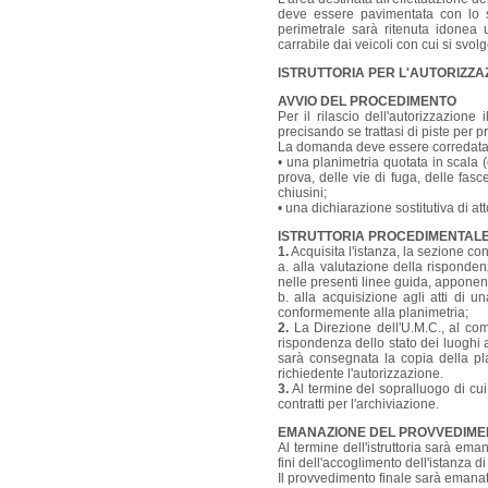
deve essere pavimentata con lo s
perimetrale sarà ritenuta idonea
carrabile dai veicoli con cui si svol
ISTRUTTORIA PER L'AUTORIZZA
AVVIO DEL PROCEDIMENTO
Per il rilascio dell'autorizzazion
precisando se trattasi di piste per 
La domanda deve essere corredata
• una planimetria quotata in scala (
prova, delle vie di fuga, delle fasc
chiusini;
• una dichiarazione sostitutiva di a
ISTRUTTORIA PROCEDIMENTAL
1.
Acquisita l'istanza, la sezione con
a. alla valutazione della rispondenz
nelle presenti linee guida, apponen
b. alla acquisizione agli atti di u
conformemente alla planimetria;
2.
La Direzione dell'U.M.C., al comp
rispondenza dello stato dei luoghi a
sarà consegnata la copia della plan
richiedente l'autorizzazione.
3.
Al termine del sopralluogo di cui
contratti per l'archiviazione.
EMANAZIONE DEL PROVVEDIME
Al termine dell'istruttoria sarà ema
fini dell'accoglimento dell'istanza 
Il provvedimento finale sarà emanat