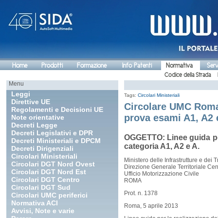
Home
Prodotti
Formazione
Info Patenti
Normativa
Serv
Codice della Strada
Menu
Leggi
Tags:
Circolari Ministeriali
Direttive UE
Circolare UMC Roma -
Regolamenti e Decisioni UE
prova esami A1, A2 
Note orientative
Decreti Legge
Decreti Legislativi e DPR
OGGETTO: Linee guida per 
Decreti Ministeriali e DPCM
categoria A1, A2 e A.
Decreti Dirigenziali
Circolari Ministeriali
Ministero delle Infrastrutture e dei T
Circolari DGT Nord Ovest
Direzione Generale Territoriale Ce
Circolari DGT Nord Est
Ufficio Motorizzazione Civile
Circolari DGT Centro
ROMA
Circolari DGT Sud
Prot. n. 1378
Circolari UMC periferici
Normativa ACI
Roma, 5 aprile 2013
Avvisi, Note e varie