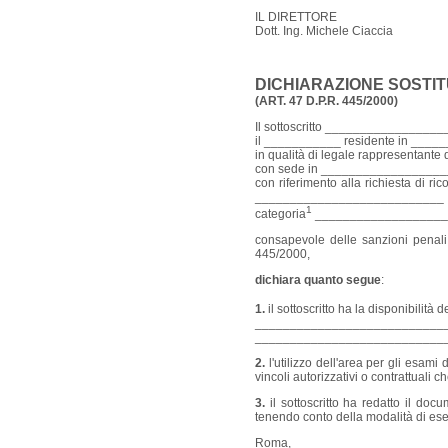
IL DIRETTORE
Dott. Ing. Michele Ciaccia
DICHIARAZIONE SOSTIT
(ART. 47 D.P.R. 445/2000)
Il sottoscritto ______________
il ___________ residente in __
in qualità di legale rappresentant
con sede in ________________
con riferimento alla richiesta di
___________________________ n° _
1
categoria
___________________
consapevole delle sanzioni penali c
445/2000,
dichiara quanto segue
:
1.
il sottoscritto ha la disponibilità de
___________________________
___________________________
2.
l'utilizzo dell'area per gli esam
vincoli autorizzativi o contrattuali 
3.
il sottoscritto ha redatto il doc
tenendo conto della modalità di ese
Roma, _____________________