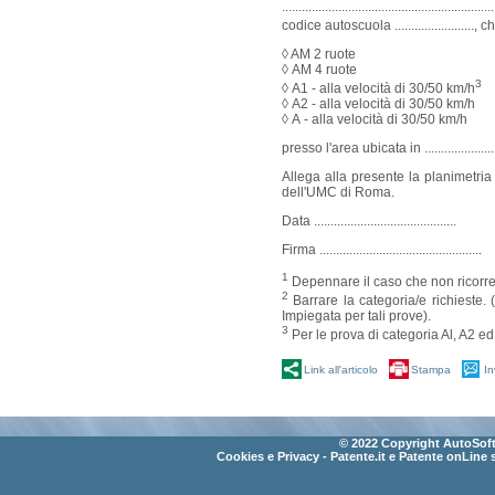
...........................................................
codice autoscuola .....................
◊ AM 2 ruote
◊ AM 4 ruote
3
◊ A1 - alla velocità di 30/50 km/h
◊ A2 - alla velocità di 30/50 km/h
◊ A - alla velocità di 30/50 km/h
presso l'area ubicata in ..............................
Allega alla presente la planimetria 
dell'UMC di Roma.
Data ...........................................
Firma .................................................
1
Depennare il caso che non ricorre
2
Barrare la categoria/e richieste.
Impiegata per tali prove).
3
Per le prova di categoria Al, A2 ed
Link all'articolo
Stampa
In
© 2022 Copyright AutoSoft 
Cookies e Privacy
- Patente.it e Patente onLine 