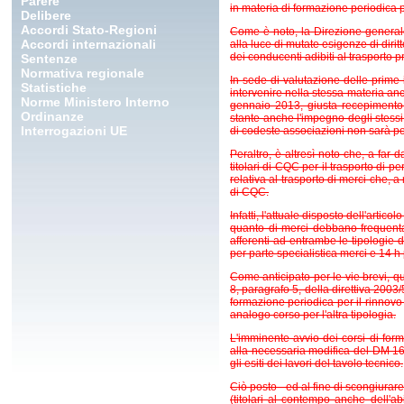
Parere
in materia di formazione periodica pe
Delibere
Accordi Stato-Regioni
Come è noto, la Direzione generale
Accordi internazionali
alla luce di mutate esigenze di dirit
dei conducenti adibiti al trasporto 
Sentenze
Normativa regionale
In sede di valutazione delle prime 
Statistiche
intervenire nella stessa materia anc
Norme Ministero Interno
gennaio 2013, giusta recepimento
Ordinanze
stante anche l'impegno degli stessi
Interrogazioni UE
di codeste associazioni non sarà po
Peraltro, è altresì noto che, a far 
titolari di CQC per il trasporto di 
relativa al trasporto di merci che, 
di CQC.
Infatti, l'attuale disposto dell'artic
quanto di merci debbano frequentar
afferenti ad entrambe le tipologie d
per parte specialistica merci e 14 h
Come anticipato per le vie brevi, qu
8, paragrafo 5, della
direttiva 2003
formazione periodica per il rinnovo
analogo corso per l'altra tipologia.
L'imminente avvio dei corsi di for
alla necessaria modifica del
DM 16
gli esiti dei lavori del tavolo tecnico.
Ciò posto - ed al fine di scongiurare
(titolari al contempo anche dell'abi