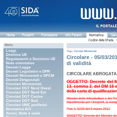
Home
Prodotti
Formazione
Info Patenti
Normativa
Serv
Codice della Strada
Menu
Leggi
Tags:
Circolari Ministeriali
Direttive UE
Circolare - 05/03/20
Regolamenti e Decisioni UE
di validità
Note orientative
Decreti Legge
Decreti Legislativi e DPR
CIRCOLARE ABROGATA
Decreti Ministeriali e DPCM
Decreti Dirigenziali
OGGETTO: Decreto del Mini
Circolari Ministeriali
13, comma 2, del DM 16 ot
Circolari DGT Nord Ovest
della carta di qualificazi
Circolari DGT Nord Est
Circolari DGT Centro
Ministro delle Infrastrutture e dei Tr
Circolari DGT Sud
Dipartimento per i trasporti, la navig
Circolari UMC periferici
Normativa ACI
Prot. n. 6239 del 5 marzo 2012
Avvisi, Note e varie
OGGETTO: Decreto del Ministro delle