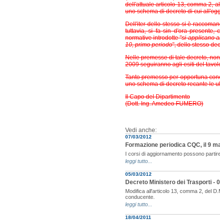
dell'attuale articolo 13, comma 2, al
uno schema di decreto di cui all'ogg
Dell'iter dello stesso si è raccoma
tuttavia, si fa sin d'ora presente
normative introdotte "
si applicano a
10, primo periodo
", dello stesso de
Nelle premesse di tale decreto, nonch
2009
seguiranno agli esiti del tavol
Tanto premesso per opportuna conosce
uno schema di decreto recante le ul
Il Capo del Dipartimento
(Dott. Ing. Amedeo FUMERO)
Vedi anche:
07/03/2012
Formazione periodica CQC, il 9 mar
I corsi di aggiornamento possono partir
leggi tutto...
05/03/2012
Decreto Ministero dei Trasporti -
Modifica all'articolo 13, comma 2, del D.M
conducente.
leggi tutto...
18/04/2011